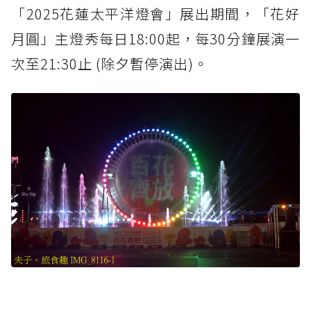
「2025花蓮太平洋燈會」展出期間，「花好
月圓」主燈秀每日18:00起，每30分鐘展演一
次至21:30止 (除夕暫停演出)。