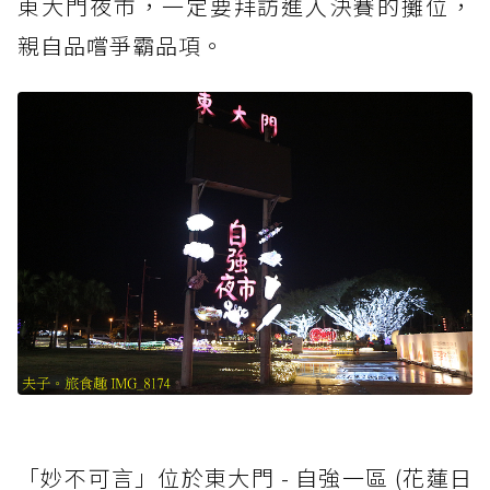
東大門夜市，一定要拜訪進入決賽的攤位，
親自品嚐爭霸品項。
「妙不可言」位於東大門 - 自強一區 (花蓮日