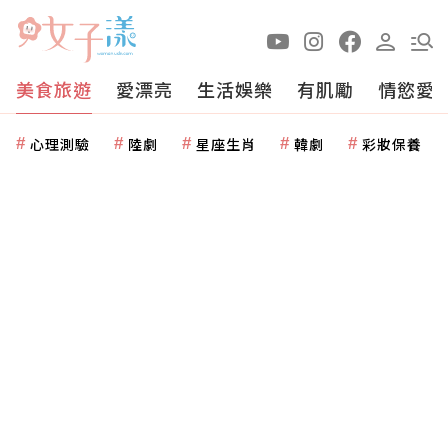
美食旅遊
愛漂亮
生活娛樂
有肌勵
情慾愛
心理測驗
陸劇
星座生肖
韓劇
彩妝保養