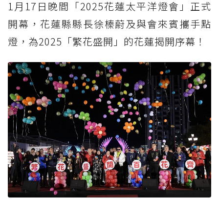
1月17日晚間「2025花蓮太平洋燈會」正式
開幕，花蓮縣縣長徐榛蔚及與會來賓攜手點
燈，為2025「繁花盛開」的花蓮揭開序幕！