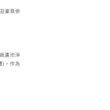
田灌溉使
過濾池淨
體)，作為