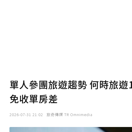
U 利點數 1 點 = NTD 1 元。
我已詳閱贊助說明，且同意站方的使用
您當前剩餘 U 利點數：
0
點；前往
購買
單人參團旅遊趨勢 何時旅遊1
免收單房差
2026-07-31 21:02
旅奇傳媒 TR Omnimedia