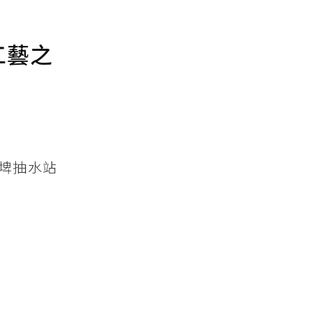
工藝之
埤抽水站