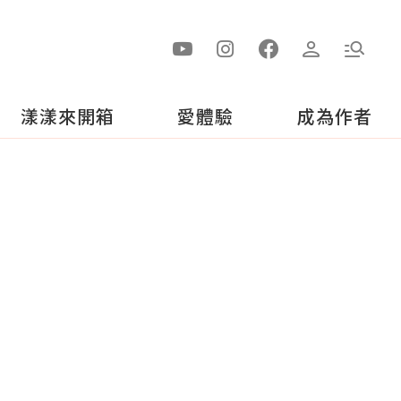
漾漾來開箱
愛體驗
成為作者