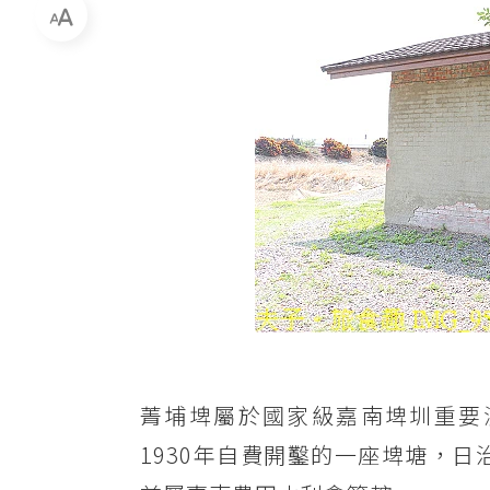
菁埔埤屬於國家級嘉南埤圳重要
1930年自費開鑿的一座埤塘，日治