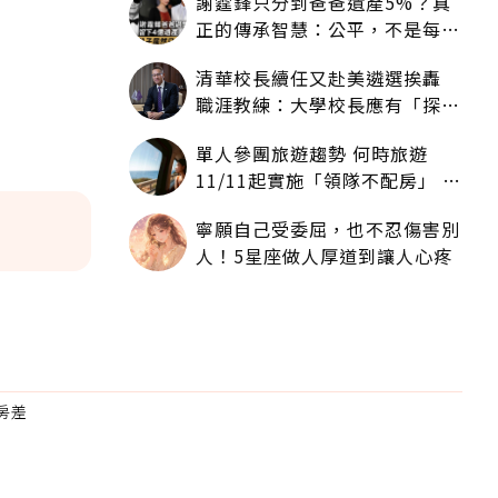
謝霆鋒只分到爸爸遺產5%？真
正的傳承智慧：公平，不是每個
人拿一樣多
清華校長續任又赴美遴選挨轟
職涯教練：大學校長應有「探
索」職涯權利嗎？
單人參團旅遊趨勢 何時旅遊
11/11起實施「領隊不配房」 落
單更免收單房差
寧願自己受委屈，也不忍傷害別
人！5星座做人厚道到讓人心疼
房差
為適合
。