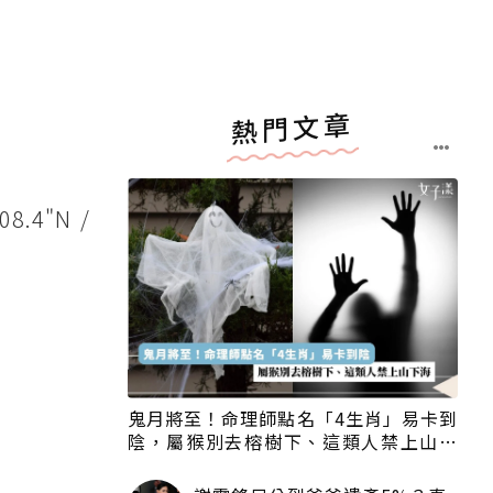
熱門文章
4"N /
鬼月將至！命理師點名「4生肖」易卡到
陰，屬猴別去榕樹下、這類人禁上山下
海