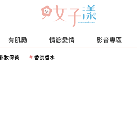
有肌勵
情慾愛情
影音專區
彩妝保養
香氛香水