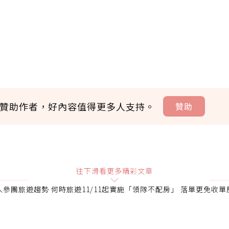
贊助作者，好內容值得更多人支持。
贊助
贊助說明
往下滑看更多精彩文章
人參團旅遊趨勢 何時旅遊11/11起實施「領隊不配房」 落單更免收單
會員可以使用「贊助」功能實質回饋給喜愛的作者。可將您認
即不得撤銷，單筆贊助最低點數為30點，最高點數沒有上限