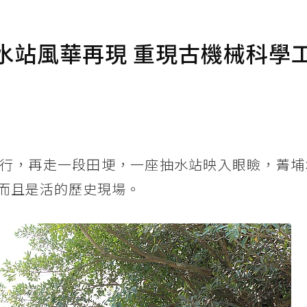
水站風華再現 重現古機械科學
行，再走一段田埂，一座抽水站映入眼瞼，菁埔
而且是活的歷史現場。