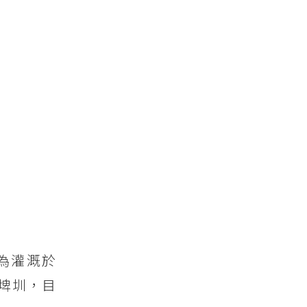
為灌溉於
共埤圳，目