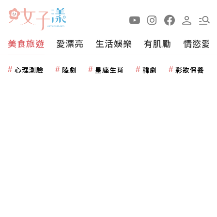
美食旅遊
愛漂亮
生活娛樂
有肌勵
情慾愛
心理測驗
陸劇
星座生肖
韓劇
彩妝保養