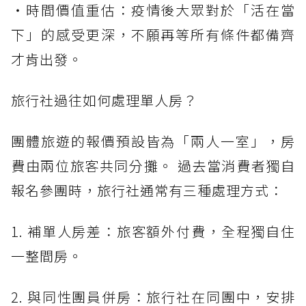
・時間價值重估：疫情後大眾對於「活在當
下」的感受更深，不願再等所有條件都備齊
才肯出發。
旅行社過往如何處理單人房？
團體旅遊的報價預設皆為「兩人一室」，房
費由兩位旅客共同分攤。 過去當消費者獨自
報名參團時，旅行社通常有三種處理方式：
1. 補單人房差：旅客額外付費，全程獨自住
一整間房。
2. 與同性團員併房：旅行社在同團中，安排