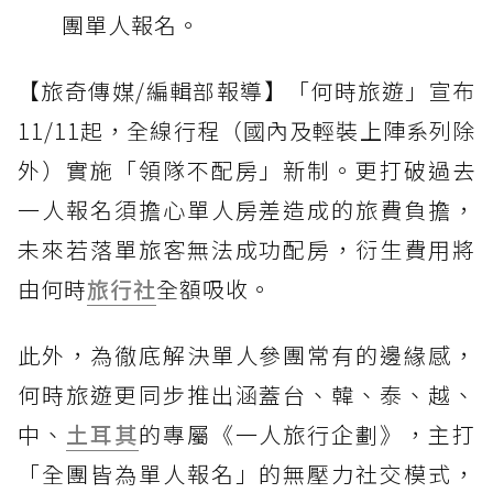
團單人報名。
【旅奇傳媒/編輯部報導】「何時旅遊」宣布
11/11起，全線行程（國內及輕裝上陣系列除
外）實施「領隊不配房」新制。更打破過去
一人報名須擔心單人房差造成的旅費負擔，
未來若落單旅客無法成功配房，衍生費用將
由何時
旅行社
全額吸收。
此外，為徹底解決單人參團常有的邊緣感，
何時旅遊更同步推出涵蓋台、韓、泰、越、
中、
土耳其
的專屬《一人旅行企劃》，主打
「全團皆為單人報名」的無壓力社交模式，