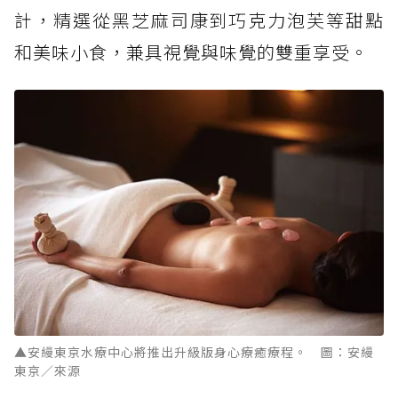
計，精選從黑芝麻司康到巧克力泡芙等甜點
和美味小食，兼具視覺與味覺的雙重享受。
▲安縵東京水療中心將推出升級版身心療癒療程。 圖：安縵
東京／來源