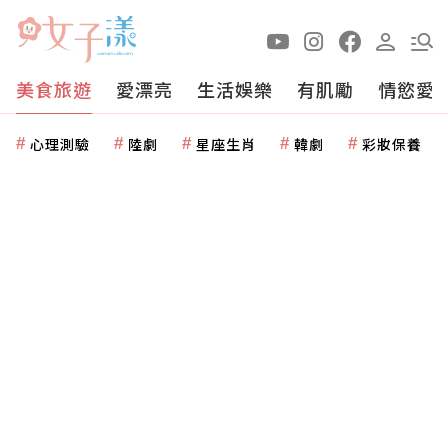
美食旅遊
愛漂亮
生活娛樂
有肌勵
情慾愛
心理測驗
陸劇
星座生肖
韓劇
彩妝保養