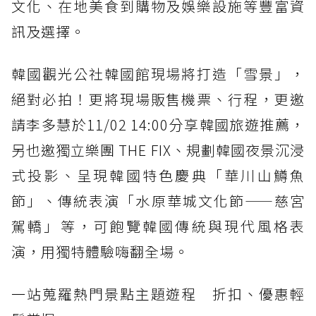
文化、在地美食到購物及娛樂設施等豐富資
訊及選擇。
韓國觀光公社韓國館現場將打造「雪景」，
絕對必拍！更將現場販售機票、行程，更邀
請李多慧於11/02 14:00分享韓國旅遊推薦，
另也邀獨立樂團 THE FIX、規劃韓國夜景沉浸
式投影、呈現韓國特色慶典「華川山鱒魚
節」、傳統表演「水原華城文化節——慈宮
駕轎」等，可飽覽韓國傳統與現代風格表
演，用獨特體驗嗨翻全場。
一站蒐羅熱門景點主題遊程 折扣、優惠輕