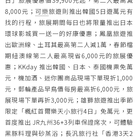
日」旅展優惠價39,900元起，第二人最高減
8,000元；
可樂
旅遊則推出韓國5日遊萬元有
找的行程，旅展期間每日也將限量推出日本
環球影城買一送一的好康優惠；鳳凰旅遊推
出歐洲線、土耳其最高第二人減1萬，春節檔
期紐澳線第二人最高現省6,000元的旅展優
惠；KKday 推出韓國、日本、泰國機票免萬
元，機加酒、迷你團商品現場下單現折1,000
元，郵輪產品早鳥價每房最高折6,000元，旅
展現場下單再折3,000元；雄獅旅遊推出季節
限定「楓紅首爾樂天小旅行4日」免萬元，更
首度推出 JR九州36+3列車保證席次，可體驗
黑豚料理與砂蒸浴；長汎旅行社「香港3天2