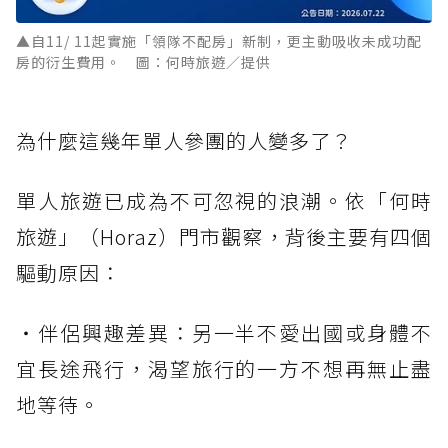
▲自11/ 11起實施「領隊不配房」新制，更主動吸收未成功配
房的衍生費用。 圖：何時旅遊／提供
為什麼這幾年單人參團的人變多了？
單人旅遊已成為不可忽視的浪潮。依「何時
旅遊」（Horaz）門市觀察，背後主要有四個
驅動原因：
・伴侶興趣差異：另一半不愛出國或身體不
宜長途飛行，渴望旅行的一方不想再無止盡
地等待。