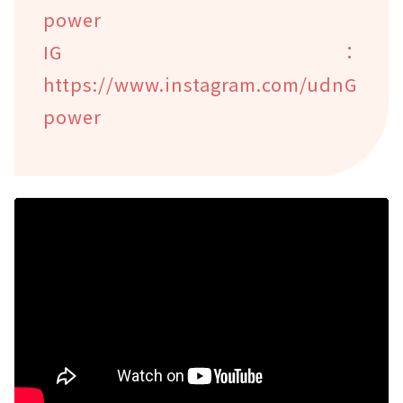
power
IG：
https://www.instagram.com/udnG
power