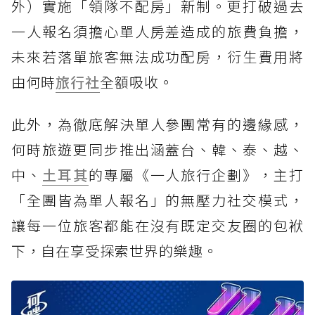
外）實施「領隊不配房」新制。更打破過去
一人報名須擔心單人房差造成的旅費負擔，
未來若落單旅客無法成功配房，衍生費用將
由何時
旅行社
全額吸收。
此外，為徹底解決單人參團常有的邊緣感，
何時旅遊更同步推出涵蓋台、韓、泰、越、
中、
土耳其
的專屬《一人旅行企劃》，主打
「全團皆為單人報名」的無壓力社交模式，
讓每一位旅客都能在沒有既定交友圈的包袱
下，自在享受探索世界的樂趣。