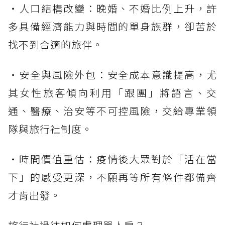
・人口結構改變：晚婚、不婚比例上升，許
多具備經濟能力與時間的單身族群，卻苦於
找不到合適的旅伴。
・安全與風險外包：安全成本意識提高，尤
其女性旅客傾向利用「跟團」將語言、交
通、醫療、治安等不可控風險，交給專業領
隊與旅行社制度。
・時間價值重估：疫情後大眾對於「活在當
下」的感受更深，不願再等所有條件都備齊
才肯出發。