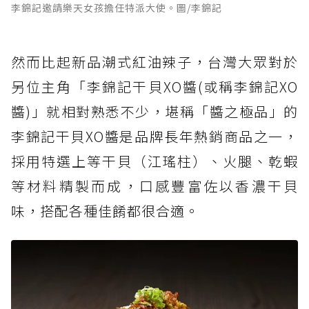
李錦記邀請樂天女孩擔任特派大使。圖/李錦記
然而比起新品潮式紅油辣子，台灣大眾對於
另位主角「李錦記干貝XO醬(或稱李錦記XO
醬)」就相對熟悉不少，堪稱「醬之極品」的
李錦記干貝XO醬是品牌長年熱銷商品之一，
採用特選上等干貝（江瑤柱）、火腿、乾蝦
等材料精製而成，口感豐富佐以香濃干貝
味，搭配各種佳餚都很合適。