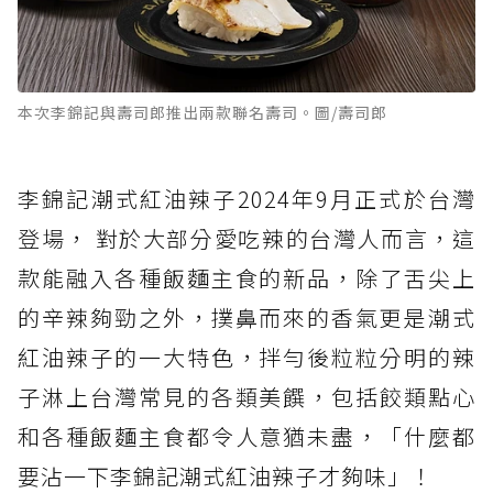
本次李錦記與壽司郎推出兩款聯名壽司。圖/壽司郎
李錦記潮式紅油辣子2024年9月正式於台灣
登場， 對於大部分愛吃辣的台灣人而言，這
款能融入各種飯麵主食的新品，除了舌尖上
的辛辣夠勁之外，撲鼻而來的香氣更是潮式
紅油辣子的一大特色，拌勻後粒粒分明的辣
子淋上台灣常見的各類美饌，包括餃類點心
和各種飯麵主食都令人意猶未盡，「什麼都
要沾一下李錦記潮式紅油辣子才夠味」！