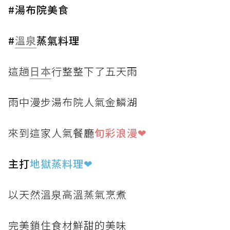
#湯布院美食
#
溫泉
蒸氣料理
這趟
日本
行整整下了五天雨
雨中漫步湯布院人氣金鱗湖
來到這家人氣餐廳
旬彩浪漫❤
主打
地獄蒸料理
❤
以天然溫泉高溫蒸氣烹煮
完美鎖住食材鮮甜的美味