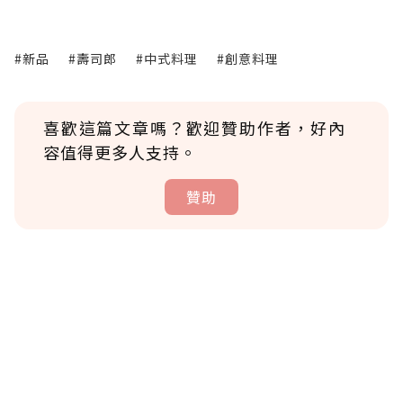
#新品
#壽司郎
#中式料理
#創意料理
喜歡這篇文章嗎？歡迎贊助作者，好內
容值得更多人支持。
贊助
贊助說明
為了鼓勵作者持續創作更好的內容，會員可以
使用「贊助」功能實質回饋給喜愛的作者。可
將您認為適合的點數贈送給作者，一旦使用贊