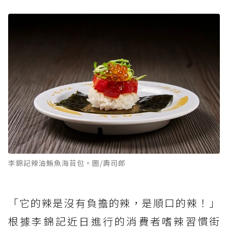
李錦記辣油鮪魚海苔包。圖/壽司郎
「它的辣是沒有負擔的辣，是順口的辣！」
根據李錦記近日進行的消費者嗜辣習慣街