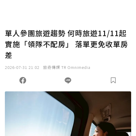
助點數即不得撤銷，單筆贊助最低點數為30
點，最高點數沒有上限。
U 利點數 1 點 = NTD 1 元。
單人參團旅遊趨勢 何時旅遊11/11起
實施「領隊不配房」 落單更免收單房
確認送出
差
我已詳閱贊助說明，且同意站方的使用條款。
2026-07-31 21:02
旅奇傳媒 TR Omnimedia
您當前剩餘 U 利點數：
0
點；前往
購買點數