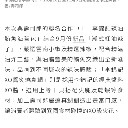
圖/壽司郎
本次與壽司郎的聯名合作中，「李錦記辣油
鮪魚海苔包」結合9月份
新品
「潮式紅油辣
子」，嚴選雲南小椒及精選辣椒，配合精湛
油炸工藝，與油脂豐美的鮪魚交織出全新滋
味，品嚐到不同層次的辣味體驗；「李錦記
XO醬炙燒真鯛」則是採用李錦記的經典醬料
XO醬，選用上等干貝搭配火腿及乾蝦等食
材，加上壽司郎嚴選真鯛創造出豐富口感，
讓消費者體驗到異國食材碰撞的XO級火花。