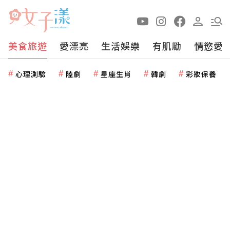
美食旅遊
愛漂亮
生活娛樂
有肌勵
情慾愛
心理測驗
陸劇
星座生肖
韓劇
彩妝保養