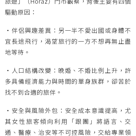
旅遊」（Horaz）門市觀察，背後主要有四個
驅動原因：
・伴侶興趣差異：另一半不愛出國或身體不
宜長途飛行，渴望旅行的一方不想再無止盡
地等待。
・人口結構改變：晚婚、不婚比例上升，許
多具備經濟能力與時間的單身族群，卻苦於
找不到合適的旅伴。
・安全與風險外包：安全成本意識提高，尤
其女性旅客傾向利用「跟團」將語言、交
通、醫療、治安等不可控風險，交給專業領