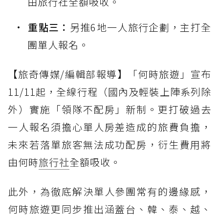
由旅行社全額吸收。
重點三：
另推6地一人旅行企劃，主打全
團單人報名。
【旅奇傳媒/編輯部報導】「何時旅遊」宣布
11/11起，全線行程（國內及輕裝上陣系列除
外）實施「領隊不配房」新制。更打破過去
一人報名須擔心單人房差造成的旅費負擔，
未來若落單旅客無法成功配房，衍生費用將
由何時
旅行社
全額吸收。
此外，為徹底解決單人參團常有的邊緣感，
何時旅遊更同步推出涵蓋台、韓、泰、越、