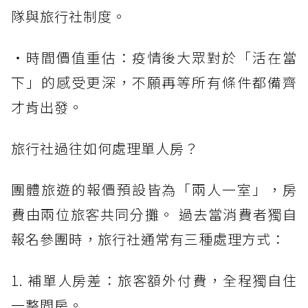
隊與旅行社制度。
・時間價值重估：疫情後大眾對於「活在當
下」的感受更深，不願再等所有條件都備齊
才肯出發。
旅行社過往如何處理單人房？
團體旅遊的報價預設皆為「兩人一室」，房
費由兩位旅客共同分攤。 過去當消費者獨自
報名參團時，旅行社通常有三種處理方式：
1. 補單人房差：旅客額外付費，全程獨自住
一整間房。