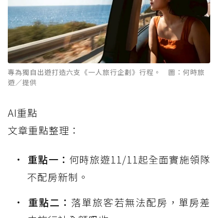
專為獨自出遊打造六支《一人旅行企劃》行程。 圖：何時旅
遊／提供
AI重點
文章重點整理：
重點一：
何時旅遊11/11起全面實施領隊
不配房新制。
重點二：
落單旅客若無法配房，單房差