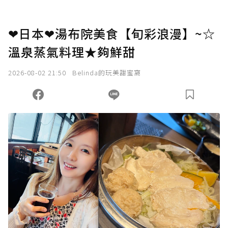
❤日本❤湯布院美食【旬彩浪漫】~☆
溫泉蒸氣料理★夠鮮甜
2026-08-02 21:50
Belinda的玩美甜蜜窩