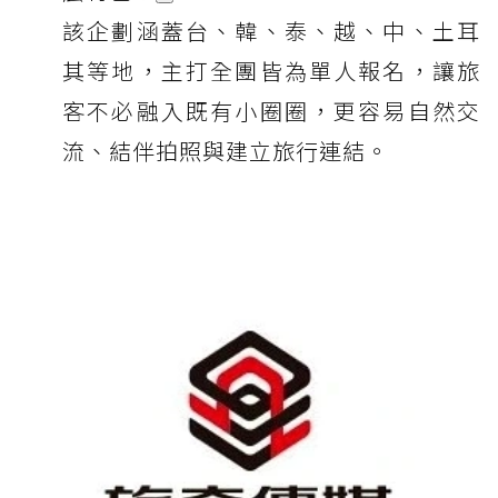
該企劃涵蓋台、韓、泰、越、中、土耳
其等地，主打全團皆為單人報名，讓旅
客不必融入既有小圈圈，更容易自然交
流、結伴拍照與建立旅行連結。