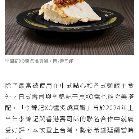
李錦記XO醬炙燒真鯛。圖/壽司郎
除了最常被使用在中式點心和各式麵飯主食
外，日式壽司與李錦記干貝XO醬也能完美搭
配，「李錦記XO醬炙燒真鯛」曾於2024年上
半年李錦記與香港壽司郎的聯名合作中就廣
受好評，本次登上台灣，勢必希望延續當時