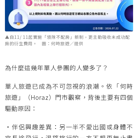
▲自11/ 11起實施「領隊不配房」新制，更主動吸收未成功配
房的衍生費用。 圖：何時旅遊／提供
為什麼這幾年單人參團的人變多了？
單人旅遊已成為不可忽視的浪潮。依「何時
旅遊」（Horaz）門市觀察，背後主要有四個
驅動原因：
・伴侶興趣差異：另一半不愛出國或身體不
宜長途飛行，渴望旅行的一方不想再無止盡