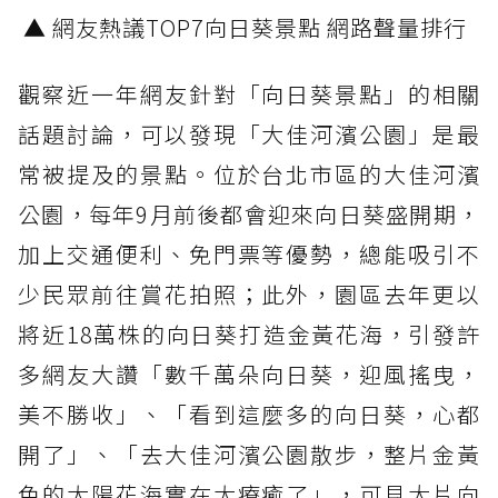
▲ 網友熱議TOP7向日葵景點 網路聲量排行
觀察近一年網友針對「向日葵景點」的相關
話題討論，可以發現「大佳河濱公園」是最
常被提及的景點。位於台北市區的大佳河濱
公園，每年9月前後都會迎來向日葵盛開期，
加上交通便利、免門票等優勢，總能吸引不
少民眾前往賞花拍照；此外，園區去年更以
將近18萬株的向日葵打造金黃花海，引發許
多網友大讚「數千萬朵向日葵，迎風搖曳，
美不勝收」、「看到這麼多的向日葵，心都
開了」、「去大佳河濱公園散步，整片金黃
色的太陽花海實在太療癒了」，可見大片向