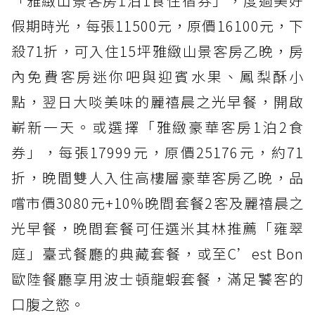
「雅緻山景客房1泊1食住宿券」，度過美好
假期時光，每張11500元，原價16100元，下
殺71折，可入住15坪雅緻山景客房乙晚，房
內免費客房迷你吧與迎賓水果、鳳梨酥小
點，翌日大啖美味的麗禧晨之光早餐，開啟
嶄新一天。或選擇「雅緻豪華客房1泊2食
券」，每張17999元，原價25176元，約71
折，晚間雙人入住高樓層豪華客房乙晚，品
嚐市價3080元+10%晚間套餐2客及麗禧晨之
光早餐，晚間套餐可任選米其林推薦「雍翠
庭」臺式餐廳的典藏套餐，或至C’est Bon
歐陸餐廳享用波士頓龍蝦套餐，滿足饕客的
口腹之慾。