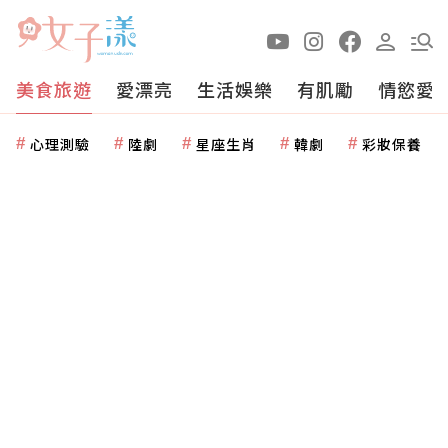
美食旅遊
愛漂亮
生活娛樂
有肌勵
情慾愛
心理測驗
陸劇
星座生肖
韓劇
彩妝保養