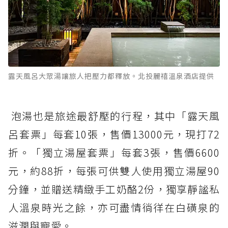
露天風呂大眾湯讓旅人把壓力都釋放。北投麗禧溫泉酒店提供
泡湯也是旅途最舒壓的行程，其中「露天風
呂套票」每套10張，售價13000元，現打72
折。「獨立湯屋套票」每套3張，售價6600
元，約88折，每張可供雙人使用獨立湯屋90
分鐘，並贈送精緻手工奶酪2份，獨享靜謐私
人溫泉時光之餘，亦可盡情徜徉在白磺泉的
滋潤與寵愛。