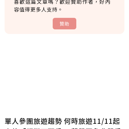
喜歡這篇文章嗎？歡迎贊助作者，好內
容值得更多人支持。
贊助
贊助說明
為了鼓勵作者持續創作更好的內容，會員可以
使用「贊助」功能實質回饋給喜愛的作者。可
將您認為適合的點數贈送給作者，一旦使用贊
助點數即不得撤銷，單筆贊助最低點數為30
點，最高點數沒有上限。
U 利點數 1 點 = NTD 1 元。
單人參團旅遊趨勢 何時旅遊11/11起