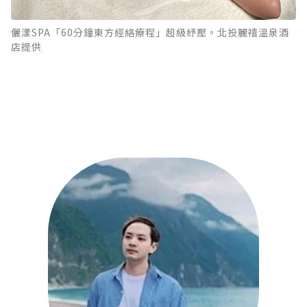
儷漾SPA「60分鐘東方經絡療程」超級紓壓。北投麗禧溫泉酒
店提供