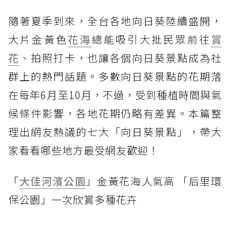
隨著夏季到來，全台各地向日葵陸續盛開，
大片金黃色
花海
總能吸引大批民眾前往
賞
花
、拍照打卡，也讓各個向日葵景點成為社
群上的熱門話題。多數向日葵景點的花期落
在每年6月至10月，不過，受到種植時間與氣
候條件影響，各地花期仍略有差異。本篇整
理出網友熱議的七大「向日葵景點」，帶大
家看看哪些地方最受網友歡迎！
「
大佳河濱公園
」金黃花海人氣高 「后里環
保公園」一次欣賞多種花卉