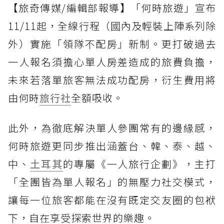
【旅奇傳媒/編輯部報導】「何時旅遊」宣布
11/11起，全線行程（國內及輕裝上陣系列除
外）實施「領隊不配房」新制。更打破過去
一人報名須擔心單人房差造成的旅費負擔，
未來若落單旅客無法成功配房，衍生費用將
由何時
旅行社
全額吸收。
此外，為徹底解決單人參團常有的邊緣感，
何時旅遊更同步推出涵蓋台、韓、泰、越、
中、
土耳其
的專屬《一人旅行企劃》，主打
「全團皆為單人報名」的無壓力社交模式，
讓每一位旅客都能在沒有既定交友圈的包袱
下，自在享受探索世界的樂趣。