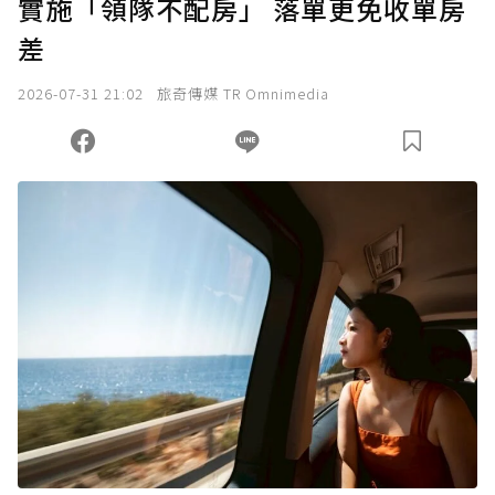
實施「領隊不配房」 落單更免收單房
確認送出
差
我已詳閱贊助說明，且同意站方的使用條款。
2026-07-31 21:02
旅奇傳媒 TR Omnimedia
您當前剩餘 U 利點數：
0
點；前往
購買點數