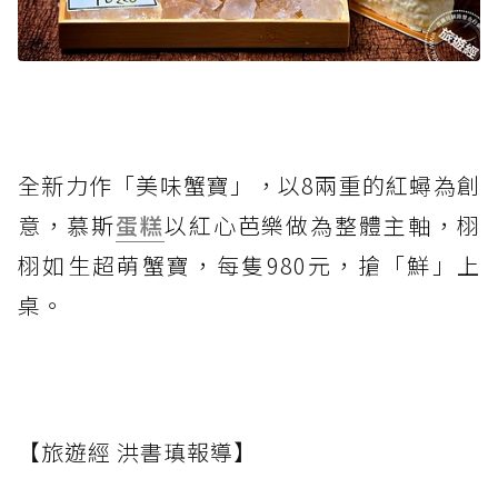
全新力作「美味蟹寶」，以8兩重的紅蟳為創
意，慕斯
蛋糕
以紅心芭樂做為整體主軸，栩
栩如生超萌蟹寶，每隻980元，搶「鮮」上
桌。
【旅遊經 洪書瑱報導】