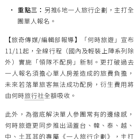
重點三：
另推6地一人旅行企劃，主打全
團單人報名。
【旅奇傳媒/編輯部報導】「何時旅遊」宣布
11/11起，全線行程（國內及輕裝上陣系列除
外）實施「領隊不配房」新制。更打破過去
一人報名須擔心單人房差造成的旅費負擔，
未來若落單旅客無法成功配房，衍生費用將
由何時
旅行社
全額吸收。
此外，為徹底解決單人參團常有的邊緣感，
何時旅遊更同步推出涵蓋台、韓、泰、越、
中、
土耳其
的專屬《一人旅行企劃》，主打