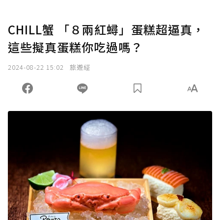
CHILL蟹 「８兩紅蟳」蛋糕超逼真，
這些擬真蛋糕你吃過嗎？
2024-08-22 15:02
旅遊經