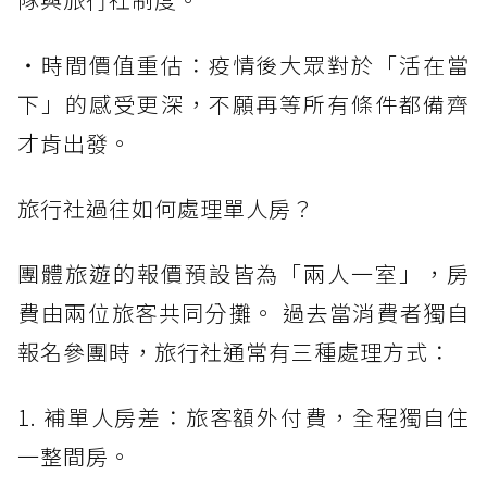
・時間價值重估：疫情後大眾對於「活在當
下」的感受更深，不願再等所有條件都備齊
才肯出發。
旅行社過往如何處理單人房？
團體旅遊的報價預設皆為「兩人一室」，房
費由兩位旅客共同分攤。 過去當消費者獨自
報名參團時，旅行社通常有三種處理方式：
1. 補單人房差：旅客額外付費，全程獨自住
一整間房。