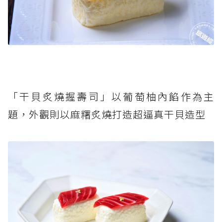
「干貝炙燒握壽司」以葡萄柚內餡作為主
題，外觀則以麻糬炙燒打造超逼真干貝造型