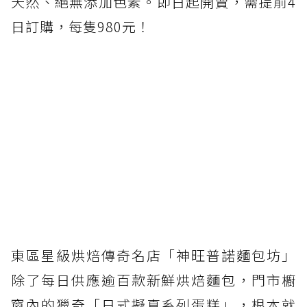
天然、絕無添加色素。即日起開賣，需提前4
日訂購，每隻980元！
東區星級烘焙傳奇名店「神旺普諾麵包坊」
除了每日供應逾百款新鮮烘焙麵包，門市櫥
窗內的獵奇「日式擬真系列蛋糕」，根本就