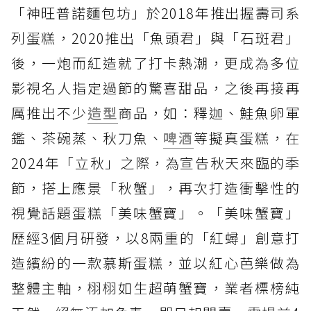
「神旺普諾麵包坊」於2018年推出握壽司系
列蛋糕，2020推出「魚頭君」與「石斑君」
後，一炮而紅造就了打卡熱潮，更成為多位
影視名人指定過節的驚喜甜品，之後再接再
厲推出不少
造型
商品，如：釋迦、鮭魚卵軍
鑑、茶碗蒸、秋刀魚、
啤酒
等擬真蛋糕，在
2024年「立秋」之際，為宣告秋天來臨的季
節，搭上應景「秋蟹」，再次打造衝擊性的
視覺話題蛋糕「美味蟹寶」。「美味蟹寶」
歷經3個月研發，以8兩重的「紅蟳」創意打
造繽紛的一款慕斯蛋糕，並以紅心芭樂做為
整體主軸，栩栩如生超萌蟹寶，業者標榜純