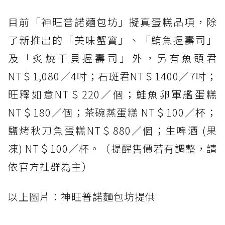
目前「神旺普諾麵包坊」擬真蛋糕品項，除
了新推出的「美味蟹寶」、「鮪魚握壽司」
及「炙燒干貝握壽司」外，另有魚頭君
NT＄1,080／4吋；石斑君NT＄1400／7吋；
旺釋如意NT＄220／個；鮭魚卵軍艦蛋糕
NT＄180／個；茶碗蒸蛋糕 NT＄100／杯；
鹽烤秋刀魚蛋糕NT＄880／個；生啤酒 (果
凍) NT＄100／杯。（提醒售價若有調整，請
依官方社群為主）
以上圖片：神旺普諾麵包坊提供