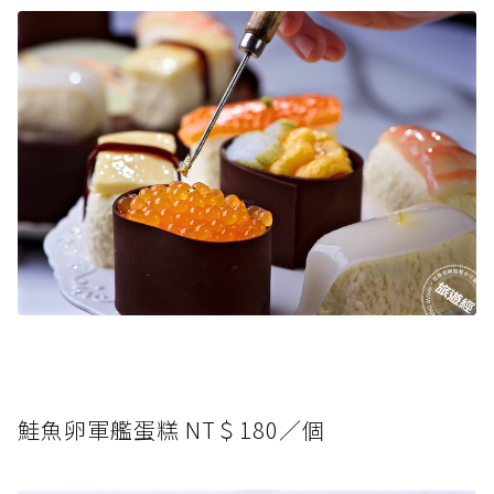
鮭魚卵軍艦蛋糕 NT＄180／個