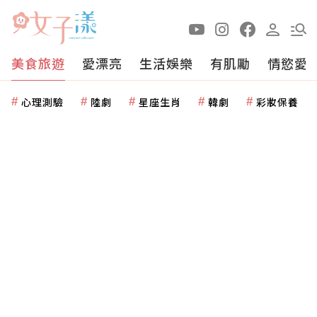
美食旅遊
愛漂亮
生活娛樂
有肌勵
情慾愛
心理測驗
陸劇
星座生肖
韓劇
彩妝保養