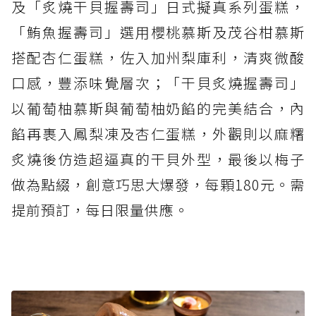
及「炙燒干貝握壽司」日式擬真系列蛋糕，
「鮪魚握壽司」選用櫻桃慕斯及茂谷柑慕斯
搭配杏仁蛋糕，佐入加州梨庫利，清爽微酸
口感，豐添味覺層次；「干貝炙燒握壽司」
以葡萄柚慕斯與葡萄柚奶餡的完美結合，內
餡再裹入鳳梨凍及杏仁蛋糕，外觀則以麻糬
炙燒後仿造超逼真的干貝外型，最後以梅子
做為點綴，創意巧思大爆發，每顆180元。需
提前預訂，每日限量供應。