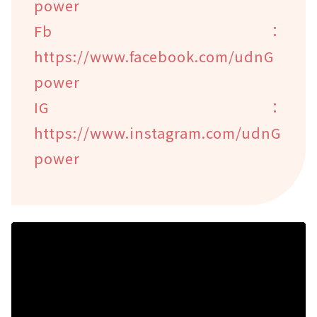
power
Fb：
https://www.facebook.com/udnG
power
IG：
https://www.instagram.com/udnG
power