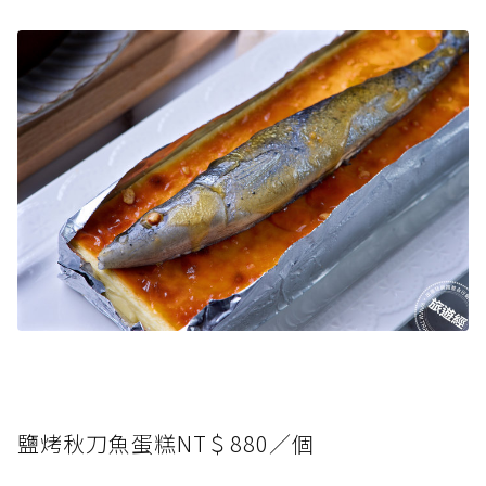
鹽烤秋刀魚蛋糕NT＄880／個