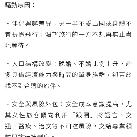
驅動原因：
・伴侶興趣差異：另一半不愛出國或身體不
宜長途飛行，渴望旅行的一方不想再無止盡
地等待。
・人口結構改變：晚婚、不婚比例上升，許
多具備經濟能力與時間的單身族群，卻苦於
找不到合適的旅伴。
・安全與風險外包：安全成本意識提高，尤
其女性旅客傾向利用「跟團」將語言、交
通、醫療、治安等不可控風險，交給專業領
隊與旅行社制度。