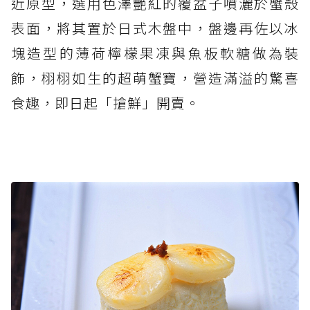
近原型，選用色澤艷紅的覆盆子噴灑於蟹殼
表面，將其置於日式木盤中，盤邊再佐以冰
塊造型的薄荷檸檬果凍與魚板軟糖做為裝
飾，栩栩如生的超萌蟹寶，營造滿溢的驚喜
食趣，即日起「搶鮮」開賣。