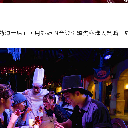
動迪士尼」，用詭魅的音樂引領賓客進入黑暗世