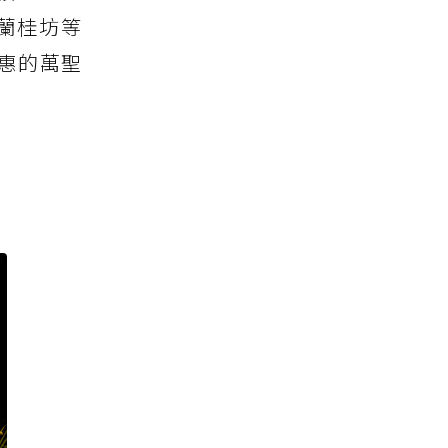
蘭桂坊等
惠的萬聖