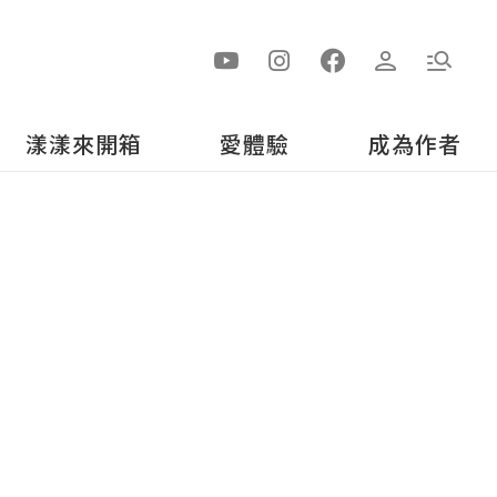
漾漾來開箱
愛體驗
成為作者