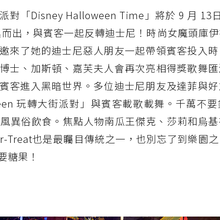
ney Halloween Time」將於 9 月 13日
傾巢而出，與賓客一起反轉迪士尼！時尚女魔頭庫
邀來了她的迪士尼惡人朋友一起帶領賓客投入時
博士、加斯頓、嘉芙夫人會再次亮相得獎歌舞匯
賓客進入黑暗世界。多位迪士尼朋友及達菲與好
oween 玩轉大街派對」與賓客載歌載舞。千萬不
的奇風異俗飲食。焦點人物南瓜王傑克、莎莉和烏
or-Treat也是最矚目傳統之一，也別忘了到樂園
要糖果！