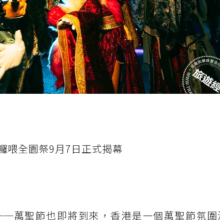
囉喂全園祭9月7日正式揭幕
──萬聖節也即將到來，香港是一個萬聖節氛圍