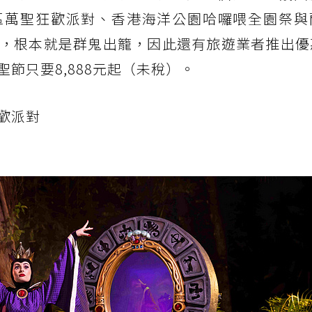
區萬聖狂歡派對、香港海洋公園哈囉喂全園祭與
，根本就是群鬼出籠，因此還有旅遊業者推出優
節只要8,888元起（未稅）。
歡派對