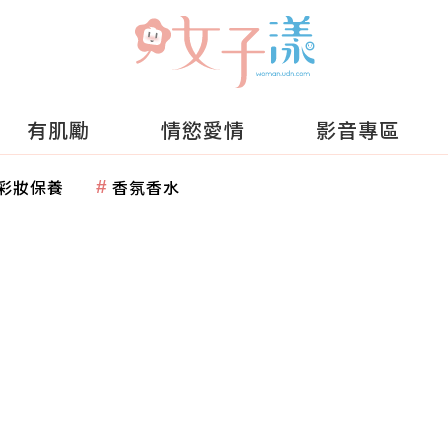
有肌勵
情慾愛情
影音專區
彩妝保養
香氛香水