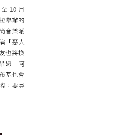
至 10 月
伊拉舉辦的
尚音樂派
演「惡人
友也將換
要錯過「阿
基布基也會
之際，要尋