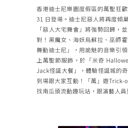
香港迪士尼樂園度假區的萬聖狂歡派對「Dis
31 日登場。迪士尼惡人將再度
「惡人大宅舞會」將強勢回歸，並
對！黑魔女、海妖烏蘇拉、巫師霍
舞動迪士尼」，用詭魅的音樂引領
上萬聖節服飾，於「米奇 Hall
Jack怪誕大餐」，體驗怪誕城
到場跟大家互動！「萬」遊Trick-
找南瓜頭流動趣玩站，跟演藝人員