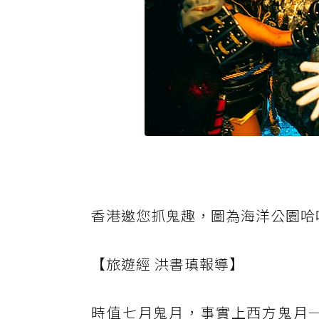
香港邀您抓鬼趣，圖為海洋公園哈
【旅遊經 洪書瑱報導】
時值七月鬼月，事實上西方鬼月