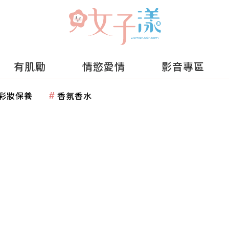
有肌勵
情慾愛情
影音專區
彩妝保養
香氛香水