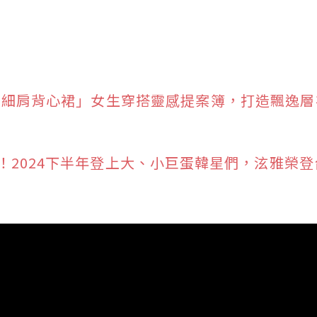
 種「細肩背心裙」女生穿搭靈感提案簿，打造飄逸
回台！2024下半年登上大、小巨蛋韓星們，泫雅榮登台