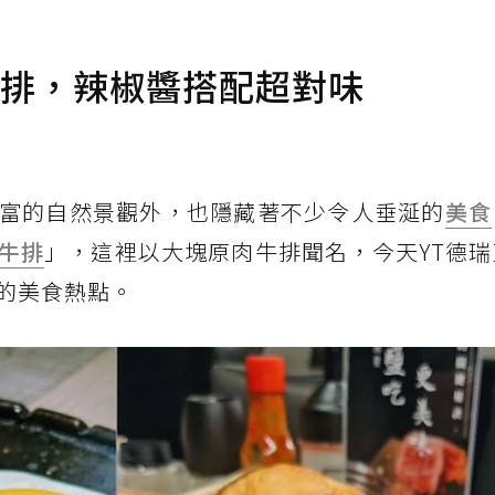
牛排，辣椒醬搭配超對味
富的自然景觀外，也隱藏著不少令人垂涎的
美食
牛排
」，這裡以大塊原肉牛排聞名，今天YT德
的美食熱點。