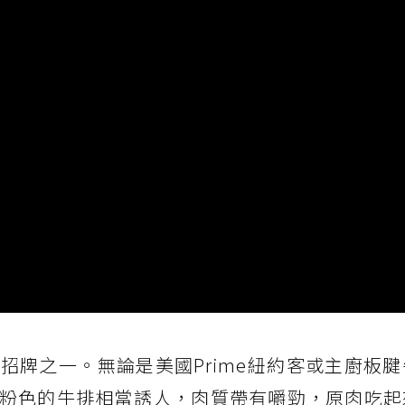
招牌之一。無論是美國Prime紐約客或主廚板
粉色的牛排相當誘人，肉質帶有嚼勁，原肉吃起