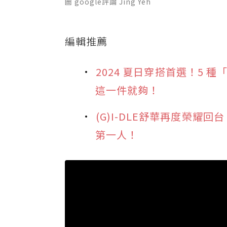
圖 google評論 Jing Yeh
編輯推薦
2024 夏日穿搭首選！5
這一件就夠！
(G)I-DLE舒華再度榮耀
第一人！