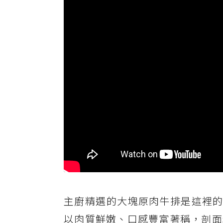
主廚精選的大塊原肉牛排是這裡的
以肉質鮮嫩、口感豐富著稱，剖面