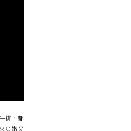
腱牛排，都
來Ｑ嫩又