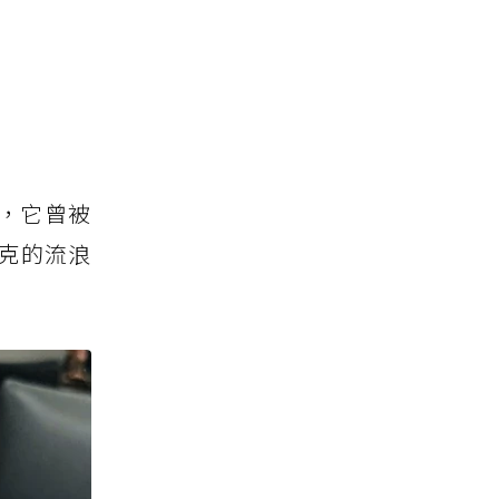
，它曾被
瑞克的流浪