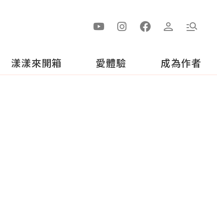
漾漾來開箱
愛體驗
成為作者