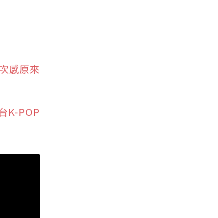
層次感原來
K-POP