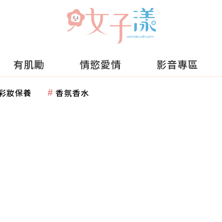
有肌勵
情慾愛情
影音專區
彩妝保養
香氛香水