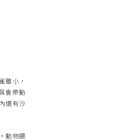
雀雖小，
員會帶動
內還有沙
。動物餵