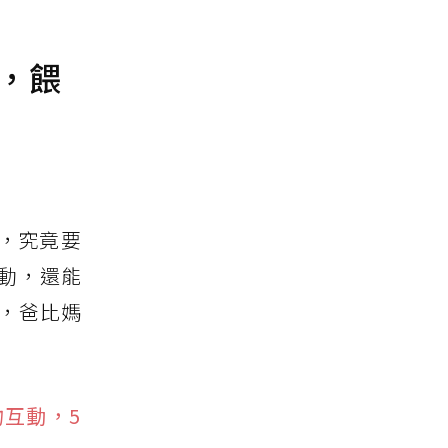
場，餵
期，究竟要
動，還能
，爸比媽
互動，5