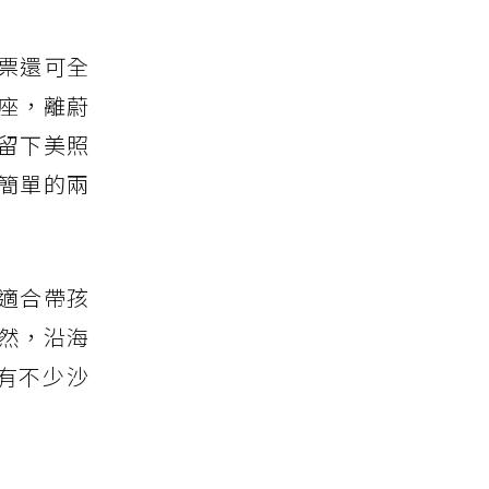
票還可全
座，離蔚
留下美照
簡單的兩
適合帶孩
然，沿海
有不少沙