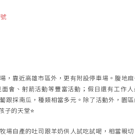
9號
場，靠近高雄市區外，更有附設停車場。腹地麻
見面會、射箭活動等豐富活動；假日還有工作人
蔔跟採南瓜，種類相當多元。除了活動外，園區
孩子的天堂⭐
牧場自產的吐司跟羊奶供人試吃試喝，相當親切