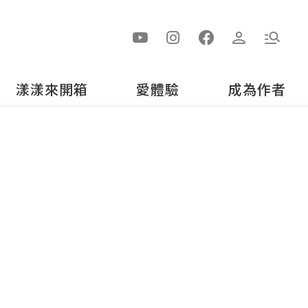
漾漾來開箱
愛體驗
成為作者