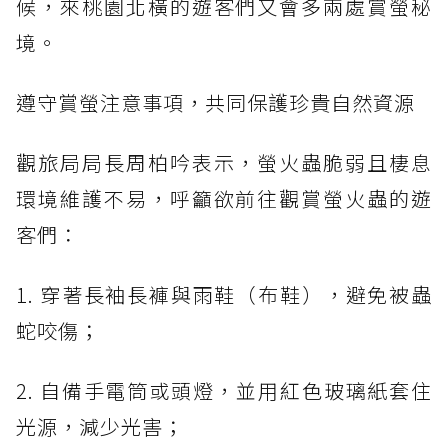
候，來桃園北橫的遊客們又會多兩處賞螢秘
境。
遵守賞螢注意事項，共同保護珍貴自然資源
觀旅局局長周柏吟表示，螢火蟲脆弱且棲息
環境維護不易，呼籲欲前往觀賞螢火蟲的遊
客們：
1. 穿著長袖長褲與雨鞋（布鞋），避免被蟲
蛇咬傷；
2. 自備手電筒或頭燈，並用紅色玻璃紙套住
光源，減少光害；