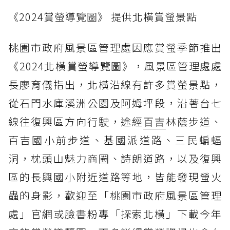
《2024賞螢導覽圖》 提供北橫賞螢景點
桃園市政府風景區管理處因應賞螢季節推出
《2024北橫賞螢導覽圖》，風景區管理處處
長廖育儀指出，北橫沿線有許多賞螢景點，
從石門水庫溪洲公園及阿姆坪段，沿著台七
線往復興區方向行駛，途經
百吉
林蔭步道、
百吉國小前步道、基國派道路、三民蝙蝠
洞，枕頭山魅力商圈、詩朗道路，以及復興
區的長興國小附近道路等地，皆能發現螢火
蟲的身影，歡迎至「桃園市政府風景區管理
處」官網或臉書粉專「探索北橫」下載今年