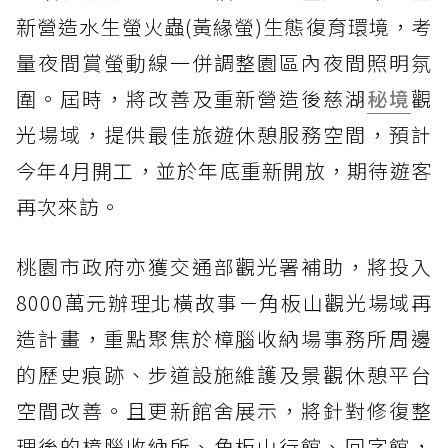
新營造水生螢火蟲(黃緣螢)生態復育環境，考
量夜間賞螢動線一併調整園區內夜間照明氛
圍。屆時，將改善及重新營造後慈湖
秘境
觀
光場域，提供最佳旅遊休憩服務空間，預計
今年4月開工，並於年底重新開放，期待遊客
再次來訪。
桃園市政府亦獲交通部觀光署補助，將投入
8000萬元辦理北橫故事－角板山觀光場域再
造計畫，重點聚焦於樟腦收納場事務所周邊
的歷史痕跡、步道設施維護及景觀休憩平台
空間改善。且更新館舍展示，將針對修復整
理後的樟腦收納所、角板山行館、回字館，