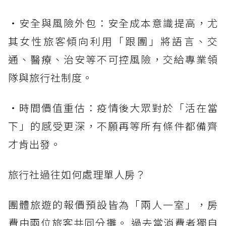
・安全與風險外包：安全成本意識提高，尤
其女性旅客傾向利用「跟團」將語言、交
通、醫療、治安等不可控風險，交給專業領
隊與旅行社制度。
・時間價值重估：疫情後大眾對於「活在當
下」的感受更深，不願再等所有條件都備齊
才肯出發。
旅行社過往如何處理單人房？
團體旅遊的報價預設皆為「兩人一室」，房
費由兩位旅客共同分攤。 過去當消費者獨自