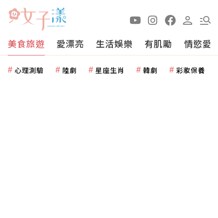
美食旅遊
愛漂亮
生活娛樂
有肌勵
情慾愛
心理測驗
陸劇
星座生肖
韓劇
彩妝保養