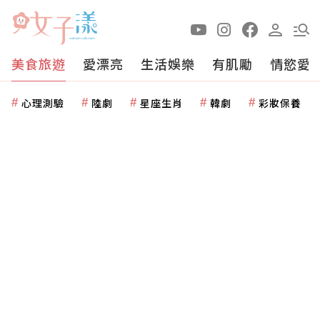
美食旅遊
愛漂亮
生活娛樂
有肌勵
情慾愛
心理測驗
陸劇
星座生肖
韓劇
彩妝保養