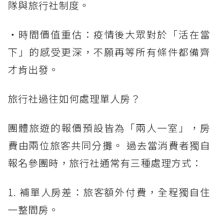
隊與旅行社制度。
・時間價值重估：疫情後大眾對於「活在當
下」的感受更深，不願再等所有條件都備齊
才肯出發。
旅行社過往如何處理單人房？
團體旅遊的報價預設皆為「兩人一室」，房
費由兩位旅客共同分攤。 過去當消費者獨自
報名參團時，旅行社通常有三種處理方式：
1. 補單人房差：旅客額外付費，全程獨自住
一整間房。