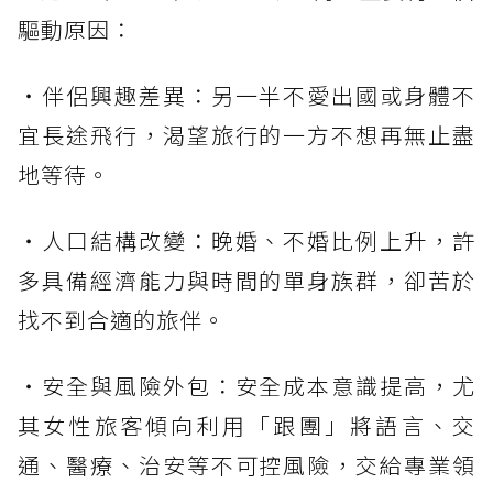
驅動原因：
・伴侶興趣差異：另一半不愛出國或身體不
宜長途飛行，渴望旅行的一方不想再無止盡
地等待。
・人口結構改變：晚婚、不婚比例上升，許
多具備經濟能力與時間的單身族群，卻苦於
找不到合適的旅伴。
・安全與風險外包：安全成本意識提高，尤
其女性旅客傾向利用「跟團」將語言、交
通、醫療、治安等不可控風險，交給專業領