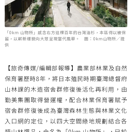
「0km 山物所」感念右方這棵百年的台灣油杉，本區得以被保
留，以嶄新樣貌向大眾呈現當代風華。 圖：0km山物所／提
供
【旅奇傳媒/編輯部報導】農業部林業及自然
保育署歷時8年，將日本殖民時期臺灣總督府
山林課的木造宿舍群修復後活化再利用，由
勤美集團取得營運權，配合林業保育署賦予
宿舍群修復後成為臺灣森林生態與林業文化
入口網的定位，以四大空間綠地規劃結合各
類山林選品，命名為「0km 山物所」，已於