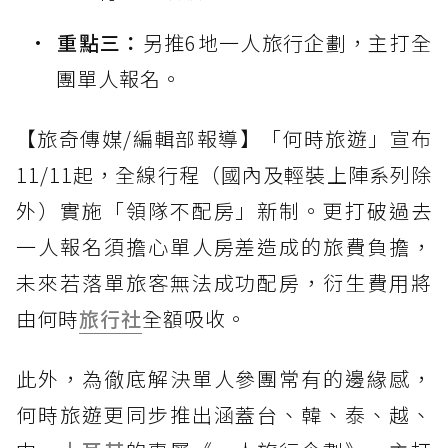
重點三：
另推6地一人旅行企劃，主打全
團單人報名。
【旅奇傳媒/編輯部報導】「何時旅遊」宣布
11/11起，全線行程（國內及輕裝上陣系列除
外）實施「領隊不配房」新制。更打破過去
一人報名須擔心單人房差造成的旅費負擔，
未來若落單旅客無法成功配房，衍生費用將
由何時
旅行社
全額吸收。
此外，為徹底解決單人參團常有的邊緣感，
何時旅遊更同步推出涵蓋台、韓、泰、越、