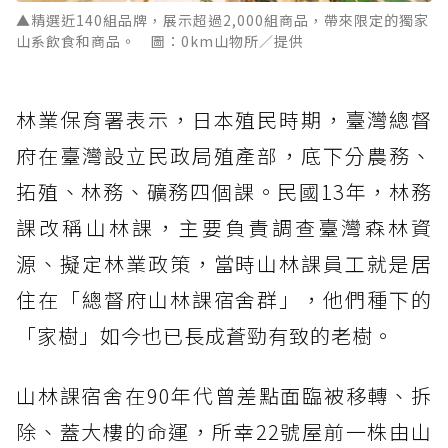
▲精選近140組品牌，展示超過2,000組商品，帶來限定的獨家
山系飲食和商品。 圖：0km山物所／提供
林業保育署表示，日本殖民時期，臺灣總督
府在臺灣設立民政局殖產部，底下分農務、
拓殖、林務、礦務四個課。民國13年，林務
課改稱山林課，主要負責調查臺灣森林資
源、擬定林業政策，當時山林課員工就是居
住在「總督府山林課宿舍群」，他們種下的
「家樹」如今也已長成蒼勁有致的老樹。
山林課宿舍在90年代曾差點面臨被移轉、拆
除、蓋大樓的命運，所幸22號屋前一株由山