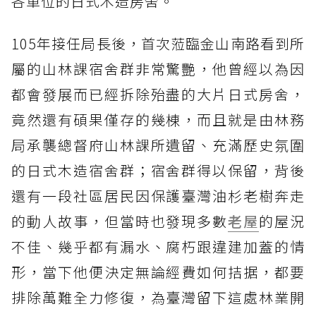
各單位的日式木造房舍。
105年接任局長後，首次蒞臨金山南路看到所
屬的山林課宿舍群非常驚艷，他曾經以為因
都會發展而已經拆除殆盡的大片日式房舍，
竟然還有碩果僅存的幾棟，而且就是由林務
局承襲總督府山林課所遺留、充滿歷史氛圍
的日式木造宿舍群；宿舍群得以保留，背後
還有一段社區居民因保護臺灣油杉老樹奔走
的動人故事，但當時也發現多數
老屋
的屋況
不佳、幾乎都有漏水、腐朽跟違建加蓋的情
形，當下他便決定無論經費如何拮据，都要
排除萬難全力修復，為臺灣留下這處林業開