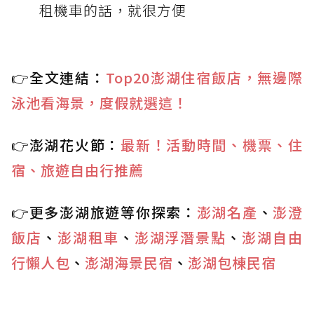
租機車的話，就很方便
👉全文連結：
Top20澎湖住宿飯店，無邊際
泳池看海景，度假就選這！
👉澎湖花火節：
最新！活動時間、機票、住
宿、旅遊自由行推薦
👉更多澎湖旅遊等你探索：
澎湖名產
、
澎澄
飯店
、
澎湖租車
、
澎湖浮潛景點
、
澎湖自由
行懶人包
、
澎湖海景民宿
、
澎湖包棟民宿