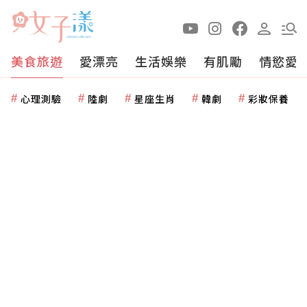
美食旅遊
愛漂亮
生活娛樂
有肌勵
情慾愛
心理測驗
陸劇
星座生肖
韓劇
彩妝保養