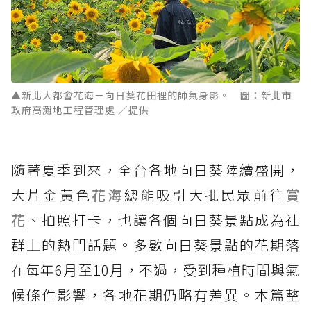
▲新北大都會花海－向日葵花田裡的帥氣身影。 圖：新北市
政府高灘地工程管理處 ／提供
隨著夏季到來，全台各地向日葵陸續盛開，
大片金黃色
花海
總能吸引大批民眾前往
賞
花
、拍照打卡，也讓各個向日葵景點成為社
群上的熱門話題。多數向日葵景點的花期落
在每年6月至10月，不過，受到種植時間與氣
候條件影響，各地花期仍略有差異。本篇整