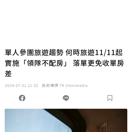
為了鼓勵作者持續創作更好的內容，會員可以
使用「贊助」功能實質回饋給喜愛的作者。可
將您認為適合的點數贈送給作者，一旦使用贊
助點數即不得撤銷，單筆贊助最低點數為30
點，最高點數沒有上限。
U 利點數 1 點 = NTD 1 元。
單人參團旅遊趨勢 何時旅遊11/11起
實施「領隊不配房」 落單更免收單房
確認送出
差
我已詳閱贊助說明，且同意站方的使用條款。
2026-07-31 21:02
旅奇傳媒 TR Omnimedia
您當前剩餘 U 利點數：
0
點；前往
購買點數