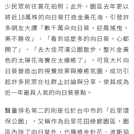
少民眾前往賞花拍照；此外，園區去年更以
將近18萬株的向日葵打造金黃花海，引發許
多網友大讚「數千萬朵向日葵，迎風搖曳，
美不勝收」、「看到這麼多的向日葵，心都
開了」、「去大佳河濱公園散步，整片金黃
色的太陽花海實在太療癒了」，可見大片向
日葵營造出的視覺效果與療癒氛圍，成功引
起許多民眾在社群上討論與分享，使其成為
近一年最具人氣的向日葵景點。
聲量排名第二的則是位於台中市的「后里環
保公園」，又稱作為后里花田綠廊園區，園
區內除了向日葵外，也種植金針花、波斯菊