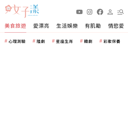
美食旅遊
愛漂亮
生活娛樂
有肌勵
情慾愛
心理測驗
陸劇
星座生肖
韓劇
彩妝保養