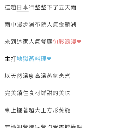
這趟
日本
行整整下了五天雨
雨中漫步湯布院人氣金鱗湖
來到這家人氣餐廳
旬彩浪漫❤
主打
地獄蒸料理
❤
以天然溫泉高溫蒸氣烹煮
完美鎖住食材鮮甜的美味
桌上擺著超大正方形蒸籠
無論視覺還味覺均受震撼衝擊