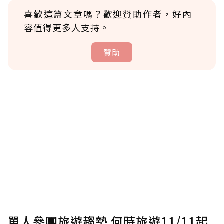
喜歡這篇文章嗎？歡迎贊助作者，好內
容值得更多人支持。
贊助
贊助說明
為了鼓勵作者持續創作更好的內容，會員可以
使用「贊助」功能實質回饋給喜愛的作者。可
將您認為適合的點數贈送給作者，一旦使用贊
助點數即不得撤銷，單筆贊助最低點數為30
點，最高點數沒有上限。
U 利點數 1 點 = NTD 1 元。
單人參團旅遊趨勢 何時旅遊11/11起