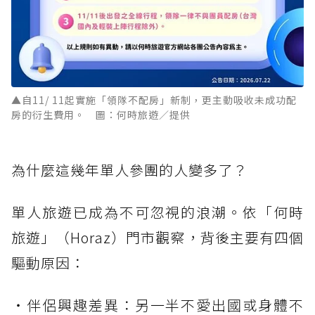
▲自11/ 11起實施「領隊不配房」新制，更主動吸收未成功配
房的衍生費用。 圖：何時旅遊／提供
為什麼這幾年單人參團的人變多了？
單人旅遊已成為不可忽視的浪潮。依「何時
旅遊」（Horaz）門市觀察，背後主要有四個
驅動原因：
・伴侶興趣差異：另一半不愛出國或身體不