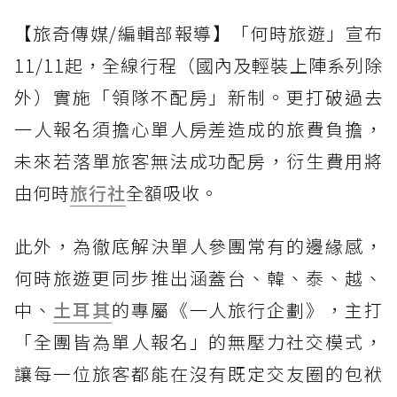
【旅奇傳媒/編輯部報導】「何時旅遊」宣布
11/11起，全線行程（國內及輕裝上陣系列除
外）實施「領隊不配房」新制。更打破過去
一人報名須擔心單人房差造成的旅費負擔，
未來若落單旅客無法成功配房，衍生費用將
由何時
旅行社
全額吸收。
此外，為徹底解決單人參團常有的邊緣感，
何時旅遊更同步推出涵蓋台、韓、泰、越、
中、
土耳其
的專屬《一人旅行企劃》，主打
「全團皆為單人報名」的無壓力社交模式，
讓每一位旅客都能在沒有既定交友圈的包袱