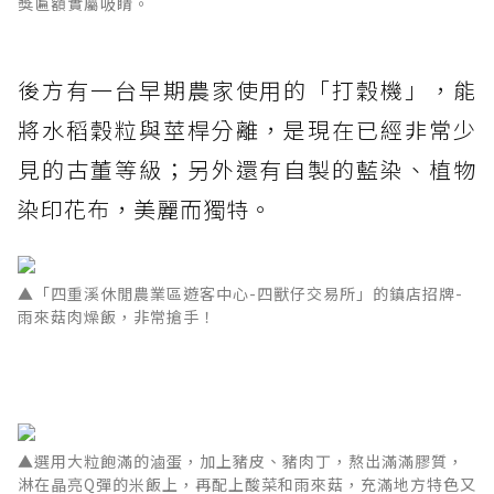
獎匾額實屬吸睛。
後方有一台早期農家使用的「打穀機」，能
將水稻穀粒與莖桿分離，是現在已經非常少
見的古董等級；另外還有自製的藍染、植物
染印花布，美麗而獨特。
▲「四重溪休閒農業區遊客中心-四獸仔交易所」的鎮店招牌-
雨來菇肉燥飯，非常搶手！
▲選用大粒飽滿的滷蛋，加上豬皮、豬肉丁，熬出滿滿膠質，
淋在晶亮Q彈的米飯上，再配上酸菜和雨來菇，充滿地方特色又