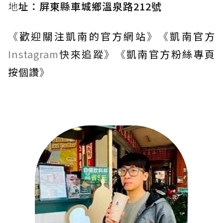
地
址：屏東縣車城鄉溫泉路212號
《
歡迎關注凱南的官方網站
》《
凱南官方
Instagram
快來追蹤
》《
凱南官方粉絲專頁
按個讚
》