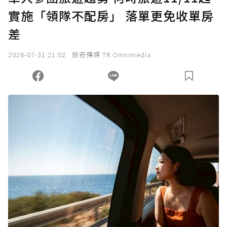
實施「領隊不配房」 落單更免收單房
確認送出
差
我已詳閱贊助說明，且同意站方的使用條款。
2026-07-31 21:02
旅奇傳媒 TR Omnimedia
您當前剩餘 U 利點數：
0
點；前往
購買點數