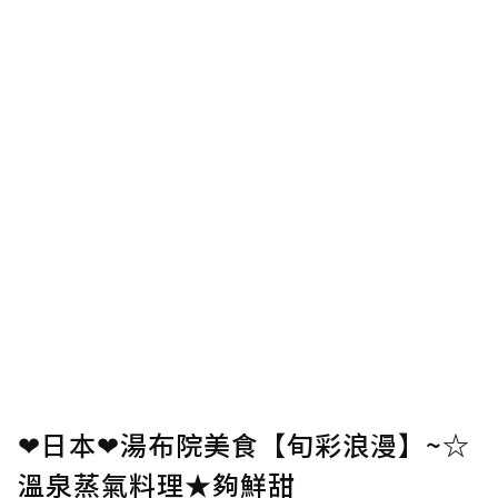
❤日本❤湯布院美食【旬彩浪漫】~☆
溫泉蒸氣料理★夠鮮甜