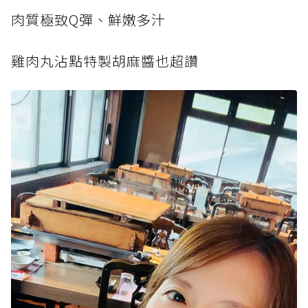
肉質極致Q彈、鮮嫩多汁
雞肉丸沾點特製胡麻醬也超讚