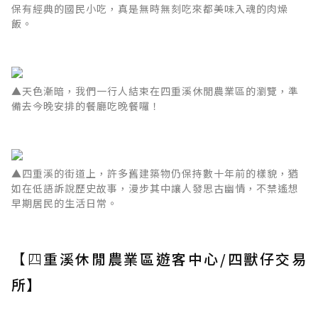
保有經典的國民小吃，真是無時無刻吃來都美味入魂的肉燥
飯。
▲天色漸暗，我們一行人結束在四重溪休閒農業區的瀏覽，準
備去今晚安排的餐廳吃晚餐囉！
▲四重溪的街道上，許多舊建築物仍保持數十年前的樣貌，猶
如在低語訴說歷史故事，漫步其中讓人發思古幽情，不禁遙想
早期居民的生活日常。
【四
重溪休閒農業區遊客中心/四獸仔交易
所】