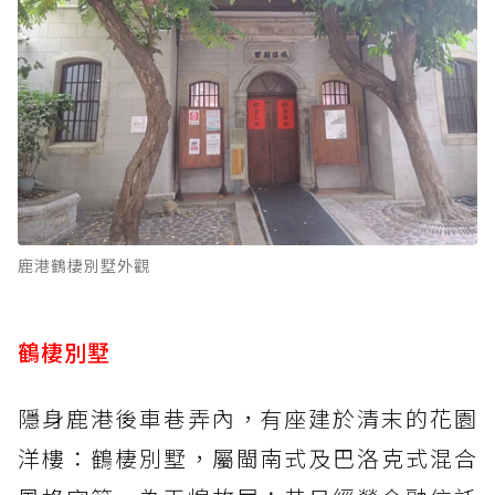
鹿港鶴棲別墅外觀
鶴棲別墅
隱身鹿港後車巷弄內，有座建於清末的花園
洋樓：鶴棲別墅，屬閩南式及巴洛克式混合