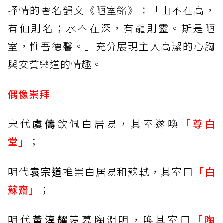
抒情的著名韻文《陋室銘》：「山不在高，
有仙則名；水不在深，有龍則靈。斯是陋
室，惟吾德馨。」充分展現主人高潔的心胸
與安貧樂道的情趣。
偶像崇拜
宋代
虞儔
欽佩白居易，其室遂喚
「尊白
堂」
；
明代
袁宗道
推崇白居易和蘇軾，其室曰
「白
蘇齋」
；
明代
黃淳耀
羨慕陶淵明，喚其室曰
「陶