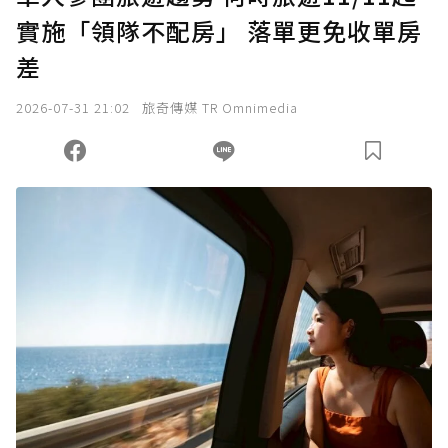
實施「領隊不配房」 落單更免收單房
確認送出
差
我已詳閱贊助說明，且同意站方的使用條款。
2026-07-31 21:02
旅奇傳媒 TR Omnimedia
您當前剩餘 U 利點數：
0
點；前往
購買點數