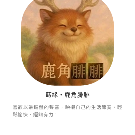
蒔緣‧鹿角腓腓
喜歡以敲鍵盤的聲音，映襯自己的生活節奏，輕
鬆愉快、鏗鏘有力！