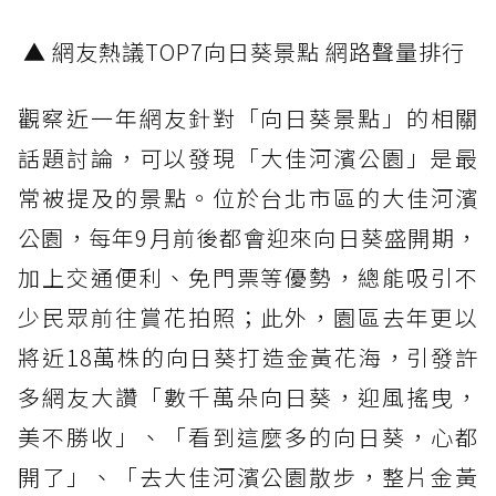
▲ 網友熱議TOP7向日葵景點 網路聲量排行
觀察近一年網友針對「向日葵景點」的相關
話題討論，可以發現「大佳河濱公園」是最
常被提及的景點。位於台北市區的大佳河濱
公園，每年9月前後都會迎來向日葵盛開期，
加上交通便利、免門票等優勢，總能吸引不
少民眾前往賞花拍照；此外，園區去年更以
將近18萬株的向日葵打造金黃花海，引發許
多網友大讚「數千萬朵向日葵，迎風搖曳，
美不勝收」、「看到這麼多的向日葵，心都
開了」、「去大佳河濱公園散步，整片金黃