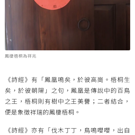
鳳棲梧桐為祥兆
《詩經》有「鳳凰鳴矣，於彼高崗。梧桐生
矣，於彼朝陽」之句，鳳凰是傳說中的百鳥
之王，梧桐則有樹中之王美譽；二者結合，
便是象徵祥瑞的鳳棲梧桐。
《詩經》亦有「伐木丁丁，鳥鳴嚶嚶，出自