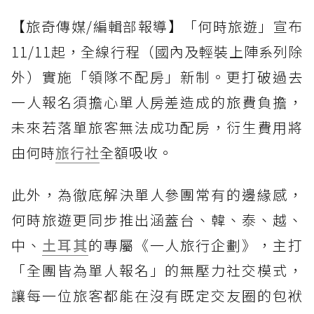
【旅奇傳媒/編輯部報導】「何時旅遊」宣布
11/11起，全線行程（國內及輕裝上陣系列除
外）實施「領隊不配房」新制。更打破過去
一人報名須擔心單人房差造成的旅費負擔，
未來若落單旅客無法成功配房，衍生費用將
由何時
旅行社
全額吸收。
此外，為徹底解決單人參團常有的邊緣感，
何時旅遊更同步推出涵蓋台、韓、泰、越、
中、
土耳其
的專屬《一人旅行企劃》，主打
「全團皆為單人報名」的無壓力社交模式，
讓每一位旅客都能在沒有既定交友圈的包袱