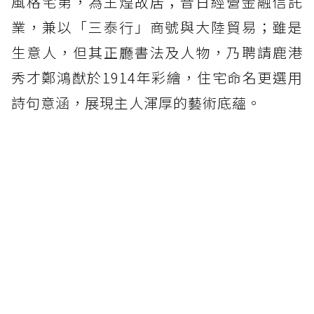
風格宅第，為王煌故居；昔日經營金融信託
業，兼以「三泰行」商號與大陸貿易；雖是
生意人，但其正廳書法及人物，乃聘請鹿港
秀才鄭鴻猷於1914年彩繪，住宅命名更選用
詩句意涵，展現主人渾厚的藝術底蘊。