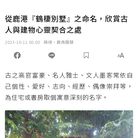
從鹿港『鶴棲別墅』之命名，欣賞古
人與建物心靈契合之處
2023-10-11 08:00
蒔緣‧鹿角腓腓
古之高官富豪、名人雅士、文人墨客常依自
己個性、愛好、志向、經歷、偶像崇拜等，
為住宅或書房取個寓意深刻的名字。