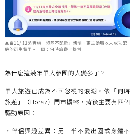
▲自11/ 11起實施「領隊不配房」新制，更主動吸收未成功配
房的衍生費用。 圖：何時旅遊／提供
為什麼這幾年單人參團的人變多了？
單人旅遊已成為不可忽視的浪潮。依「何時
旅遊」（Horaz）門市觀察，背後主要有四個
驅動原因：
・伴侶興趣差異：另一半不愛出國或身體不