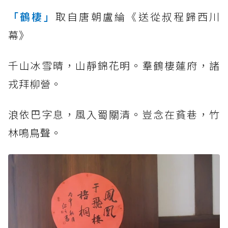
「鶴棲」
取自唐朝盧綸《送從叔程歸西川
幕》
千山冰雪晴，山靜錦花明。羣鶴棲蓮府，諸
戎拜柳營。
浪依巴字息，風入蜀關清。豈念在貧巷，竹
林鳴鳥聲。