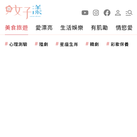
美食旅遊
愛漂亮
生活娛樂
有肌勵
情慾愛
心理測驗
陸劇
星座生肖
韓劇
彩妝保養