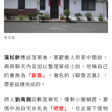
老平房
蒲松齡
應試落第後，喜歡邀人到家中閒談，
再將聊天內容加以整理寫成小說，他稱自己
的書房為
「聊齋」
，著名的《聊齋志異》，
便是這樣完成的。
詩人
劉禹錫
因數度被貶，僅剩小屋蝸居。激
憤中為自宅命名為
「陋室」
，在此寫下借物