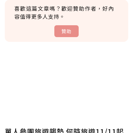
喜歡這篇文章嗎？歡迎贊助作者，好內
容值得更多人支持。
贊助
贊助說明
為了鼓勵作者持續創作更好的內容，會員可以
使用「贊助」功能實質回饋給喜愛的作者。可
將您認為適合的點數贈送給作者，一旦使用贊
助點數即不得撤銷，單筆贊助最低點數為30
點，最高點數沒有上限。
U 利點數 1 點 = NTD 1 元。
單人參團旅遊趨勢 何時旅遊11/11起