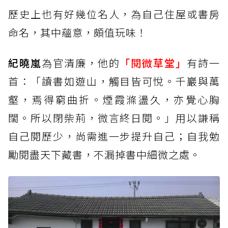
歷史上也有好幾位名人，為自己住屋或書房
命名，其中蘊意，頗值玩味！
紀曉嵐
為官清廉，他的
「閱微草堂」
有詩一
首：「讀書如遊山，觸目皆可悅。千巖與萬
壑，焉得窮曲折。煙霞滌盪久，亦覺心胸
闊。所以閉柴荊，微言終日閱。」用以謙稱
自己閱歷少，尚需進一步提升自己；自我勉
勵閱盡天下藏書，不漏掉書中細微之處。