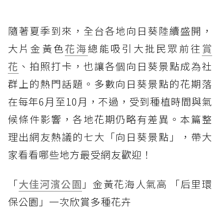
隨著夏季到來，全台各地向日葵陸續盛開，
大片金黃色
花海
總能吸引大批民眾前往
賞
花
、拍照打卡，也讓各個向日葵景點成為社
群上的熱門話題。多數向日葵景點的花期落
在每年6月至10月，不過，受到種植時間與氣
候條件影響，各地花期仍略有差異。本篇整
理出網友熱議的七大「向日葵景點」，帶大
家看看哪些地方最受網友歡迎！
「
大佳河濱公園
」金黃花海人氣高 「后里環
保公園」一次欣賞多種花卉