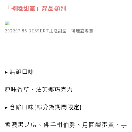
「捌陸甜室」產品類別
202207 86 DESSERT捌陸甜室｜可麗露專賣
▸ 無餡口味
原味香草、法芙娜巧克力
▸ 含餡口味(部分為期間
限定)
香濃黑芝麻、佛手柑伯爵、月圓鹹蛋黃、芋