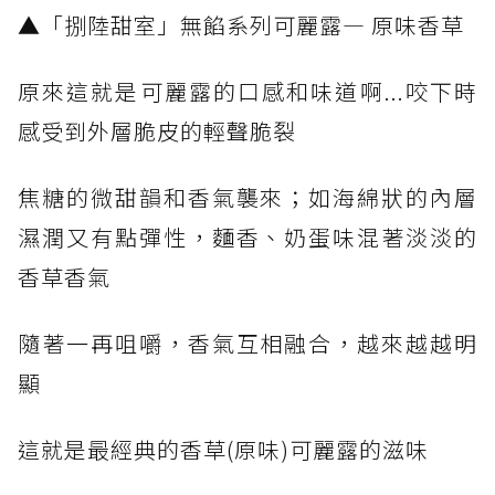
​▲「捌陸甜室」無餡系列可麗露— 原味香草
原來這就是可麗露的口感和味道啊...咬下時
感受到外層脆皮的輕聲脆裂
焦糖的微甜韻和香氣襲來；如海綿狀的內層
濕潤又有點彈性，麵香、奶蛋味混著淡淡的
香草香氣
隨著一再咀嚼，香氣互相融合，越來越越明
顯
這就是最經典的香草(原味)可麗露的滋味