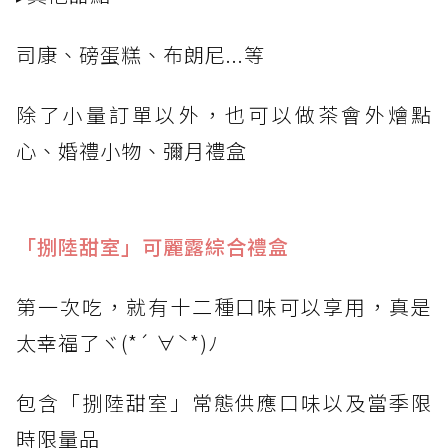
司康、磅蛋糕、布朗尼...等
除了小量訂單以外，也可以做茶會外燴點
心、婚禮小物、彌月禮盒
「捌陸甜室」可麗露綜合禮盒
第一次吃，就有十二種口味可以享用，真是
太幸福了ヾ(*´ ∀ˋ*)ﾉ
包含「捌陸甜室」常態供應口味以及當季限
時限量品