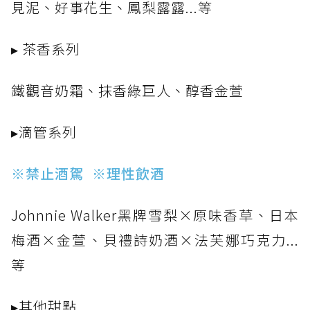
見泥、好事花生、鳳梨露露...等
▸ 茶香系列
鐵觀音奶霜、抹香綠巨人、醇香金萱
▸滴管系列
※禁止酒駕 ※理性飲酒
Johnnie Walker黑牌雪梨×原味香草、日本
梅酒×金萱、貝禮詩奶酒×法芙娜巧克力...
等
▸其他甜點