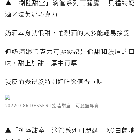
​▲「捌陸甜室」滴管系列可麗露— 貝禮詩奶
酒×法芙娜巧克力
奶酒本身就很甜，怕烈酒的人多能輕易接受
但奶酒跟巧克力可麗露都是偏甜和濃厚的口
味，甜上加甜、厚中再厚
我反而覺得沒特別好吃與值得回味
202207 86 DESSERT捌陸甜室｜可麗露專賣
​▲「捌陸甜室」滴管系列可麗露— XO白蘭地