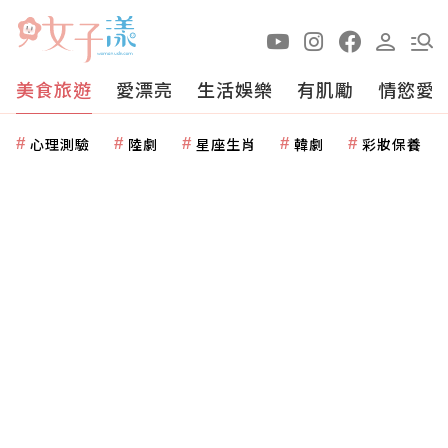
美食旅遊
愛漂亮
生活娛樂
有肌勵
情慾愛
心理測驗
陸劇
星座生肖
韓劇
彩妝保養