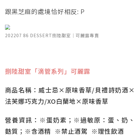
跟黑芝麻的處境恰好相反: P
202207 86 DESSERT捌陸甜室｜可麗露專賣
捌陸甜室「滴管系列」可麗露
商品名稱：威士忌×原味香草/貝禮詩奶酒×
法芙娜巧克力/XO白蘭地×原味香草
營養資訊：※蛋奶素；※過敏原：蛋、奶、
麩質；※含酒精 ※禁止酒駕 ※理性飲酒