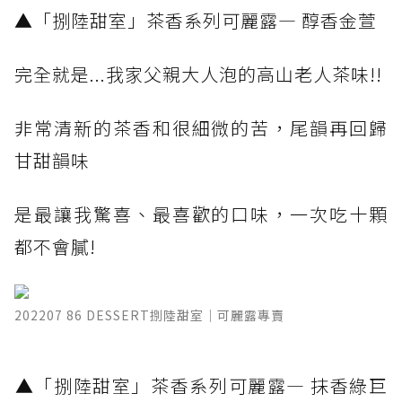
​▲「捌陸甜室」茶香系列可麗露— 醇香金萱 ​
完全就是...我家父親大人泡的高山老人茶味!!
非常清新的茶香和很細微的苦，尾韻再回歸
甘甜韻味
是最讓我驚喜、最喜歡的口味，一次吃十顆
都不會膩!
202207 86 DESSERT捌陸甜室｜可麗露專賣
​▲「捌陸甜室」茶香系列可麗露— 抹香綠巨