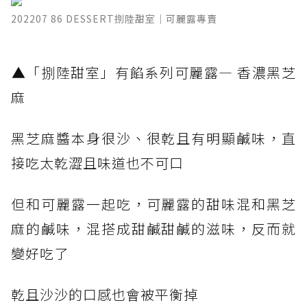
202207 86 DESSERT捌陸甜室｜可麗露專賣
​▲「捌陸甜室」有餡系列可麗露— 香濃黑芝
麻
黑芝麻醬本身很沙、很乾且有明顯鹹味，直
接吃太乾澀且味道也不可口
但和可麗露一起吃，可麗露的甜味混和黑芝
麻的鹹味，混搭成甜鹹甜鹹的滋味，反而就
變好吃了
乾且沙沙的口感也會被平衡掉