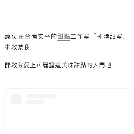
讓位在台南安平的
甜點
工作室「捌陸甜室」
來啟蒙我
開啟我愛上可麗露這美味甜點的大門吧