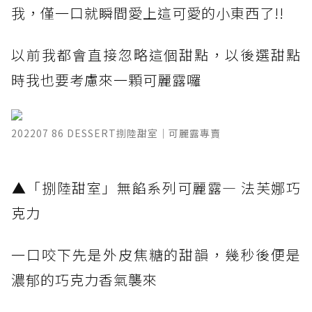
我，僅一口就瞬間愛上這可愛的小東西了!!
以前我都會直接忽略這個甜點，以後選甜點
時我也要考慮來一顆可麗露囉
202207 86 DESSERT捌陸甜室｜可麗露專賣
​▲「捌陸甜室」無餡系列可麗露— 法芙娜巧
克力
一口咬下先是外皮焦糖的甜韻，幾秒後便是
濃郁的巧克力香氣襲來