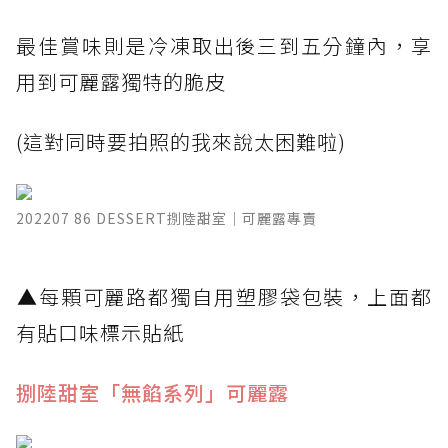
最佳賞味則是冷凍取出後三到五分鐘內，享
用到可麗露獨特的脆皮
(這對同時要拍照的我來說太困難啦)
202207 86 DESSERT捌陸甜室｜可麗露專賣
​▲每顆可麗路都獨自用塑膠袋包裝，上面都
有貼口味標示貼紙
捌陸甜室「無餡系列」可麗露