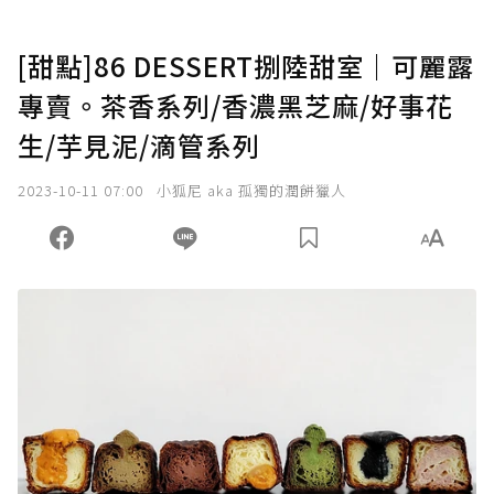
[甜點]86 DESSERT捌陸甜室｜可麗露
專賣。茶香系列/香濃黑芝麻/好事花
生/芋見泥/滴管系列
2023-10-11 07:00
小狐尼 aka 孤獨的潤餅獵人