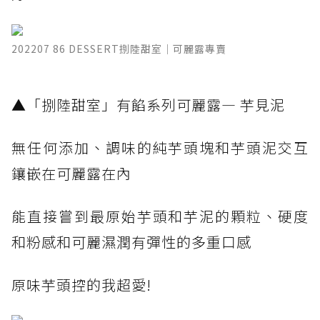
202207 86 DESSERT捌陸甜室｜可麗露專賣
​▲「捌陸甜室」有餡系列可麗露— 芋見泥 ​
無任何添加、調味的純芋頭塊和芋頭泥交互
鑲嵌在可麗露在內
能直接嘗到最原始芋頭和芋泥的顆粒、硬度
和粉感和可麗濕潤有彈性的多重口感
原味芋頭控的我超愛!