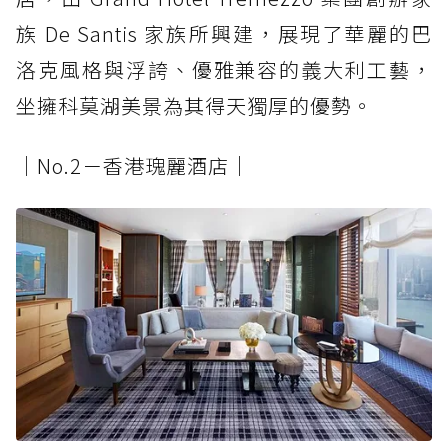
族 De Santis 家族所興建，展現了華麗的巴
洛克風格與浮誇、優雅兼容的義大利工藝，
坐擁科莫湖美景為其得天獨厚的優勢。
│No.2－香港瑰麗酒店│