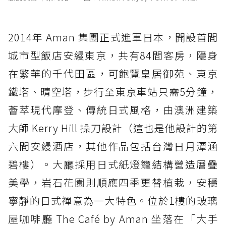
2014年 Aman 集團正式進軍日本，開設首間
城市型飯店安縵東京，共有84間客房，隱身
在繁華的千代田區，可飽覽皇居御苑、東京
鐵塔、晴空塔，步行至東京車站只需5分鐘，
薈萃現代摩登、傳統日式風格，由澳洲建築
大師 Kerry Hill 操刀設計（這也是他設計的第
六間安縵酒店，其他作品包括台灣日月潭涵
碧樓）。大廳採用日式紙燈籠結構營造層疊
美學，岩石花園則順應四季更替植栽，安穩
寧靜的日式禪意為一大特色。位於1樓的玻璃
屋咖啡廳 The Café by Aman 坐落在「大手