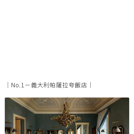
│No.1－義大利帕薩拉夸飯店│