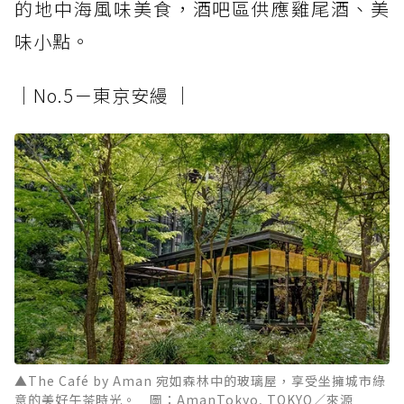
的地中海風味美食，酒吧區供應雞尾酒、美
味小點。
│No.5－東京安縵 │
▲The Café by Aman 宛如森林中的玻璃屋，享受坐擁城市綠
意的美好午茶時光。 圖：AmanTokyo, TOKYO／來源