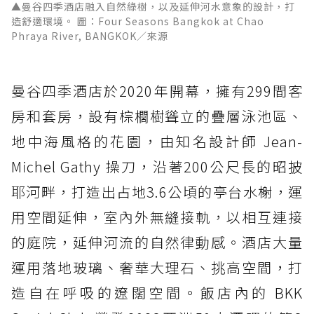
▲曼谷四季酒店融入自然綠樹，以及延伸河水意象的設計，打
造舒適環境。 圖：Four Seasons Bangkok at Chao
Phraya River, BANGKOK／來源
曼谷四季酒店於2020年開幕，擁有299間客
房和套房，設有棕櫚樹聳立的疊層泳池區、
地中海風格的花園，由知名設計師 Jean-
Michel Gathy 操刀，沿著200公尺長的昭披
耶河畔，打造出占地3.6公頃的亭台水榭，運
用空間延伸，室內外無縫接軌，以相互連接
的庭院，延伸河流的自然律動感。酒店大量
運用落地玻璃、奢華大理石、挑高空間，打
造自在呼吸的遼闊空間。飯店內的 BKK