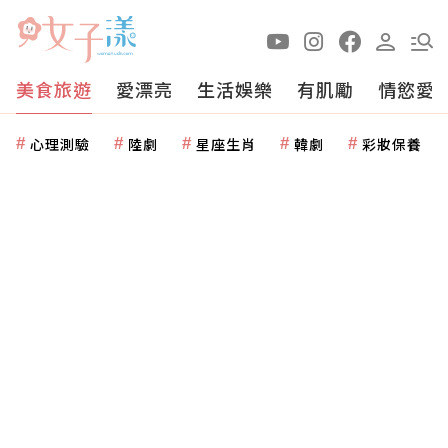
美食旅遊
愛漂亮
生活娛樂
有肌勵
情慾愛
心理測驗
陸劇
星座生肖
韓劇
彩妝保養