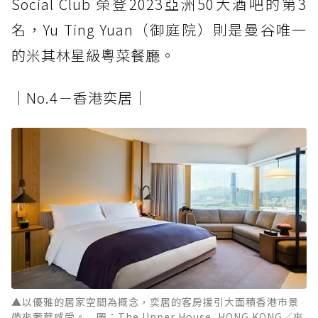
Social Club 榮登2023亞洲50大酒吧的第3
名，Yu Ting Yuan（御庭院）則是曼谷唯一
的米其林星級粵菜餐廳。
│No.4－香港奕居│
▲以優雅的居家空間為概念，奕居的客房援引大面積香港市景
帶來奢華感受。 圖：The Upper House, HONG KONG／來