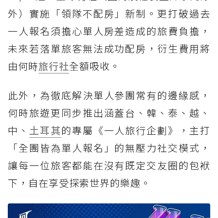
外）實施「領隊不配房」新制。更打破過去
一人報名須擔心單人房差造成的旅費負擔，
未來若落單旅客無法成功配房，衍生費用將
由何時
旅行社
全額吸收。
此外，為徹底解決單人參團常有的邊緣感，
何時旅遊更同步推出涵蓋台、韓、泰、越、
中、
土耳其
的專屬《一人旅行企劃》，主打
「全團皆為單人報名」的無壓力社交模式，
讓每一位旅客都能在沒有既定交友圈的包袱
下，自在享受探索世界的樂趣。