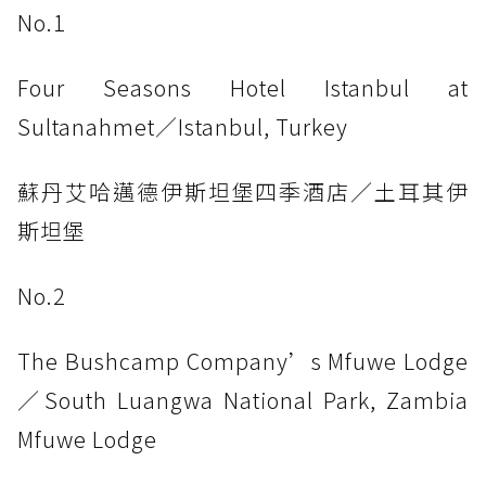
No.1
Four Seasons Hotel Istanbul at
Sultanahmet／Istanbul, Turkey
蘇丹艾哈邁德伊斯坦堡四季酒店／土耳其伊
斯坦堡
No.2
The Bushcamp Company’s Mfuwe Lodge
／South Luangwa National Park, Zambia
Mfuwe Lodge