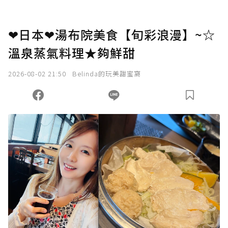
❤日本❤湯布院美食【旬彩浪漫】~☆
溫泉蒸氣料理★夠鮮甜
2026-08-02 21:50
Belinda的玩美甜蜜窩