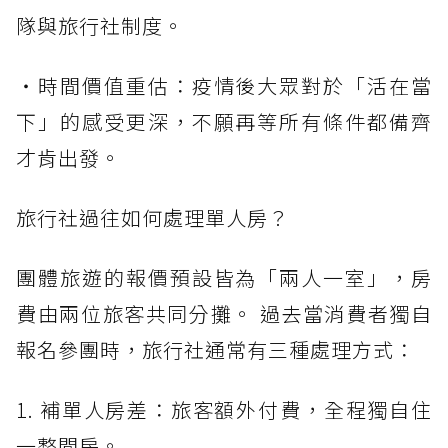
隊與旅行社制度。
・時間價值重估：疫情後大眾對於「活在當
下」的感受更深，不願再等所有條件都備齊
才肯出發。
旅行社過往如何處理單人房？
團體旅遊的報價預設皆為「兩人一室」，房
費由兩位旅客共同分攤。 過去當消費者獨自
報名參團時，旅行社通常有三種處理方式：
1. 補單人房差：旅客額外付費，全程獨自住
一整間房。