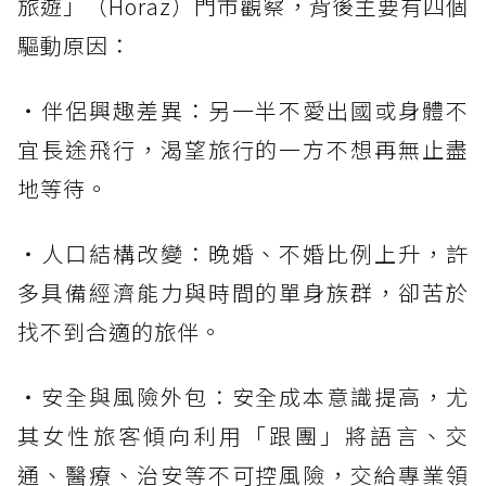
旅遊」（Horaz）門市觀察，背後主要有四個
驅動原因：
・伴侶興趣差異：另一半不愛出國或身體不
宜長途飛行，渴望旅行的一方不想再無止盡
地等待。
・人口結構改變：晚婚、不婚比例上升，許
多具備經濟能力與時間的單身族群，卻苦於
找不到合適的旅伴。
・安全與風險外包：安全成本意識提高，尤
其女性旅客傾向利用「跟團」將語言、交
通、醫療、治安等不可控風險，交給專業領