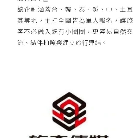
該企劃涵蓋台、韓、泰、越、中、土耳
其等地，主打全團皆為單人報名，讓旅
客不必融入既有小圈圈，更容易自然交
流、結伴拍照與建立旅行連結。