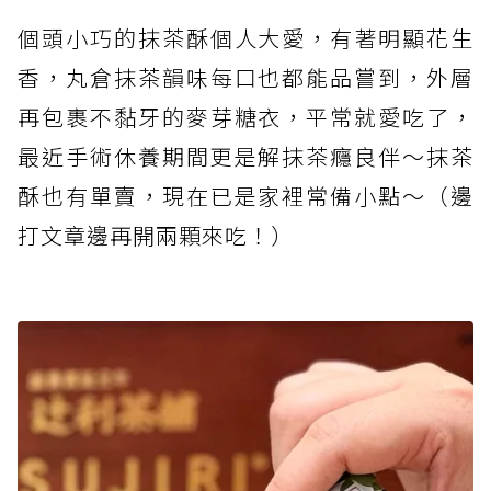
個頭小巧的抹茶酥個人大愛，有著明顯花生
香，丸倉抹茶韻味每口也都能品嘗到，外層
再包裹不黏牙的麥芽糖衣，平常就愛吃了，
最近手術休養期間更是解抹茶癮良伴～抹茶
酥也有單賣，現在已是家裡常備小點～（邊
打文章邊再開兩顆來吃！）