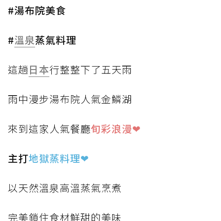
#湯布院美食
#
溫泉
蒸氣料理
這趟
日本
行整整下了五天雨
雨中漫步湯布院人氣金鱗湖
來到這家人氣餐廳
旬彩浪漫❤
主打
地獄蒸料理
❤
以天然溫泉高溫蒸氣烹煮
完美鎖住食材鮮甜的美味