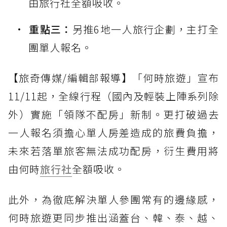
由旅行社全額吸收。
重點三：
另推6地一人旅行企劃，主打全
團單人報名。
【旅奇傳媒/編輯部報導】「何時旅遊」宣布
11/11起，全線行程（國內及輕裝上陣系列除
外）實施「領隊不配房」新制。更打破過去
一人報名須擔心單人房差造成的旅費負擔，
未來若落單旅客無法成功配房，衍生費用將
由何時
旅行社
全額吸收。
此外，為徹底解決單人參團常有的邊緣感，
何時旅遊更同步推出涵蓋台、韓、泰、越、