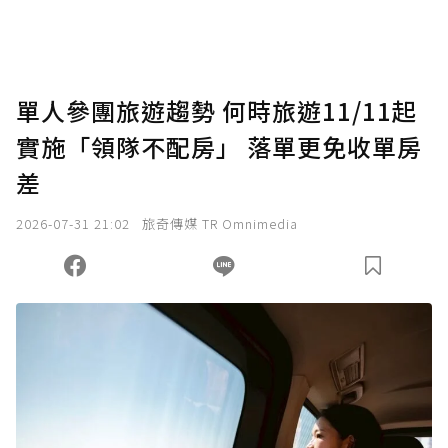
助點數即不得撤銷，單筆贊助最低點數為30
點，最高點數沒有上限。
U 利點數 1 點 = NTD 1 元。
單人參團旅遊趨勢 何時旅遊11/11起
實施「領隊不配房」 落單更免收單房
確認送出
差
我已詳閱贊助說明，且同意站方的使用條款。
2026-07-31 21:02
旅奇傳媒 TR Omnimedia
您當前剩餘 U 利點數：
0
點；前往
購買點數