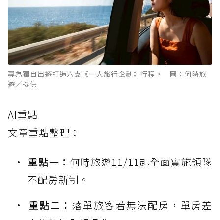
專為獨自出遊打造六支《一人旅行企劃》行程。 圖：何時旅
遊／提供
AI重點
文章重點整理：
重點一：
何時旅遊11/11起全面實施領隊
不配房新制。
重點二：
落單旅客若無法配房，單房差