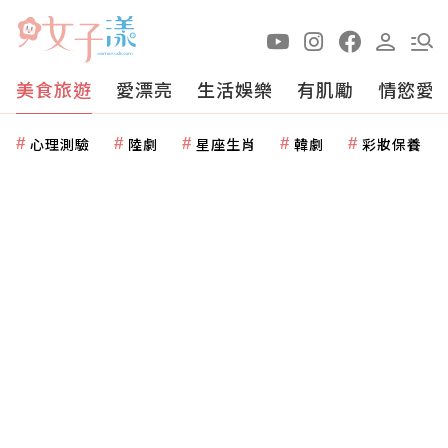
美食旅遊
愛漂亮
生活娛樂
有肌勵
情慾愛
心理測驗
陸劇
星座生肖
韓劇
彩妝保養