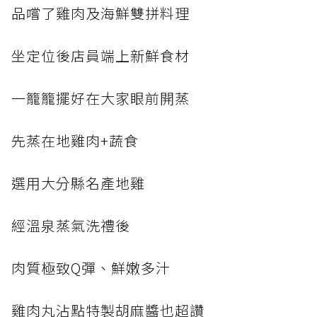
品嚐了雞肉及海鮮雙拼料理
坐定位後店員端上新鮮食材
一籠籠擺好在大家眼前開蒸
先蒸在地雞肉+蔬食
選用大分縣名產地雞
經溫泉蒸氣洗禮後
肉質極致Q彈、鮮嫩多汁
雞肉丸沾點特製胡麻醬也超讚