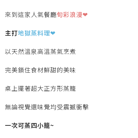
來到這家人氣餐廳
旬彩浪漫❤
主打
地獄蒸料理
❤
以天然溫泉高溫蒸氣烹煮
完美鎖住食材鮮甜的美味
桌上擺著超大正方形蒸籠
無論視覺還味覺均受震撼衝擊
一次可蒸四小籠~