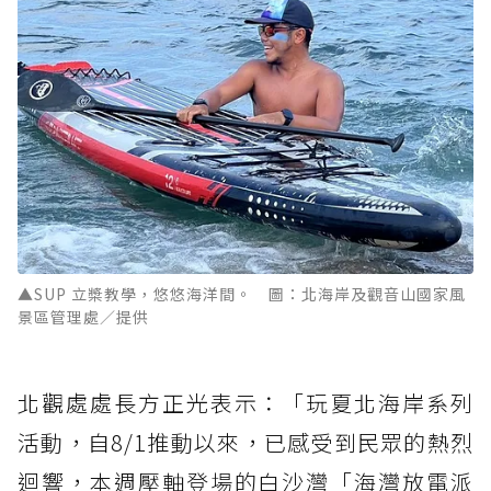
▲SUP 立槳教學，悠悠海洋間。 圖：北海岸及觀音山國家風
景區管理處／提供
北觀處處長方正光表示：「玩夏北海岸系列
活動，自8/1推動以來，已感受到民眾的熱烈
迴響，本週壓軸登場的白沙灣「海灣放電派