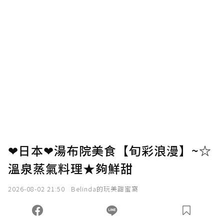
❤日本❤湯布院美食【旬彩浪漫】~☆
溫泉蒸氣料理★夠鮮甜
2026-08-02 21:50
Belinda的玩美甜蜜窩