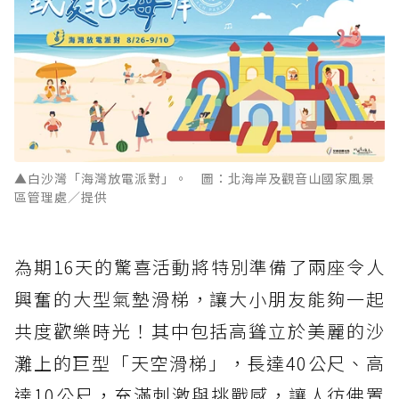
▲白沙灣「海灣放電派對」。 圖：北海岸及觀音山國家風景
區管理處／提供
為期16天的驚喜活動將特別準備了兩座令人
興奮的大型氣墊滑梯，讓大小朋友能夠一起
共度歡樂時光！其中包括高聳立於美麗的沙
灘上的巨型「天空滑梯」，長達40公尺、高
達10公尺，充滿刺激與挑戰感，讓人彷佛置