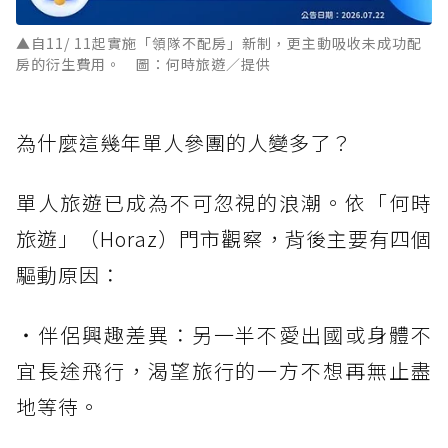
▲自11/ 11起實施「領隊不配房」新制，更主動吸收未成功配
房的衍生費用。 圖：何時旅遊／提供
為什麼這幾年單人參團的人變多了？
單人旅遊已成為不可忽視的浪潮。依「何時
旅遊」（Horaz）門市觀察，背後主要有四個
驅動原因：
・伴侶興趣差異：另一半不愛出國或身體不
宜長途飛行，渴望旅行的一方不想再無止盡
地等待。