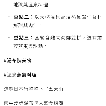
地獄蒸溫泉料理。
重點二：
以天然溫泉高溫蒸氣鎖住食材
鮮甜與肉汁。
重點三：
套餐含雞肉海鮮雙拼，還有前
菜蒸蛋與甜點。
#湯布院美食
#
溫泉
蒸氣料理
這趟
日本
行整整下了五天雨
雨中漫步湯布院人氣金鱗湖