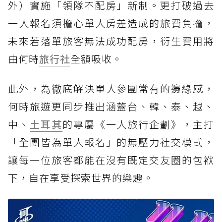
外）實施「領隊不配房」新制。更打破過去
一人報名須擔心單人房差造成的旅費負擔，
未來若落單旅客無法成功配房，衍生費用將
由何時
旅行社
全額吸收。
此外，為徹底解決單人參團常有的邊緣感，
何時旅遊更同步推出涵蓋台、韓、泰、越、
中、
土耳其
的專屬《一人旅行企劃》，主打
「全團皆為單人報名」的無壓力社交模式，
讓每一位旅客都能在沒有既定交友圈的包袱
下，自在享受探索世界的樂趣。