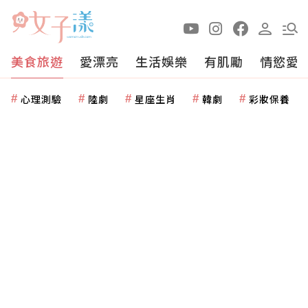
美食旅遊
愛漂亮
生活娛樂
有肌勵
情慾愛
心理測驗
陸劇
星座生肖
韓劇
彩妝保養