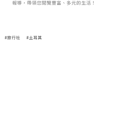
報導，帶領您閱覽豐富、多元的生活！
#旅行社
#土耳其