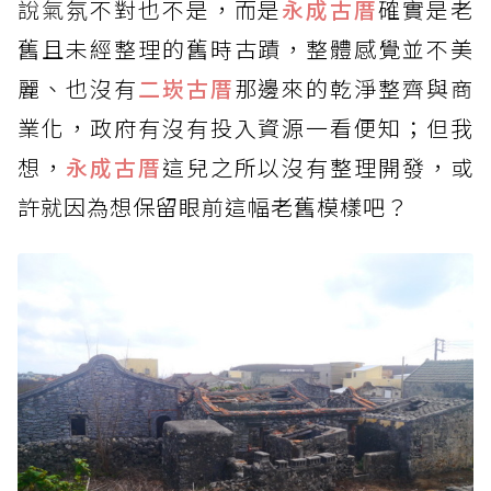
說氣
氛不對也不是，而是
永成古厝
確實是老
舊且未經整理的舊時古蹟，整體感覺並不美
麗、也沒有
二崁古厝
那邊來的乾淨整齊與商
業化，政府有沒有投入資源一看便知；但我
想，
永成古厝
這兒之所以沒有整理開發，或
許就因為想保留眼前這幅老舊模樣吧？