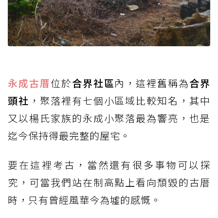
永成古厝
位於
合界社區
內，這裡舊稱為
合界
頭社
，聚落裡有七個小區域比較知名，其中
又以楊氏家族的永成小聚落最為響亮，也是
迄今保持得最完整的屋宅。
要在這裡考
古，當然還有很多事物可以探
究，可當我們站在制高點上看向頹毀的古厝
時，只有曾經風華今為墟的感慨。