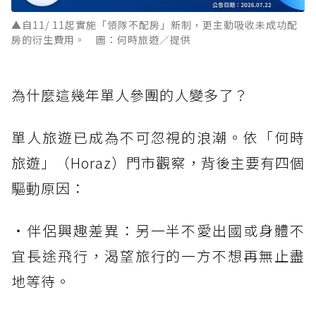
▲自11/ 11起實施「領隊不配房」新制，更主動吸收未成功配
房的衍生費用。 圖：何時旅遊／提供
為什麼這幾年單人參團的人變多了？
單人旅遊已成為不可忽視的浪潮。依「何時
旅遊」（Horaz）門市觀察，背後主要有四個
驅動原因：
・伴侶興趣差異：另一半不愛出國或身體不
宜長途飛行，渴望旅行的一方不想再無止盡
地等待。