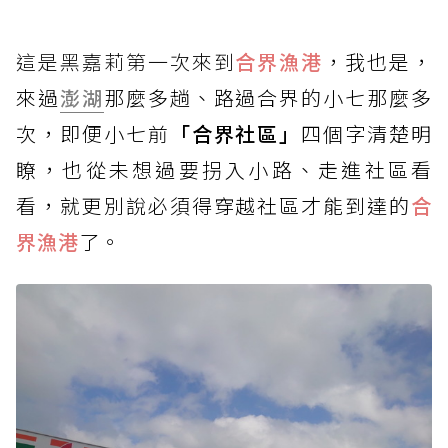
這是黑嘉莉第一次來到
合界漁港
，我也是，
來過
澎湖
那麼多趟、路過合界的小七那麼多
次，即便小七前
「合界社區」
四個字清楚明
瞭，也從未想過要拐入小路、走進社區看
看，就更別說必須得穿越社區才能到達的
合
界漁港
了。