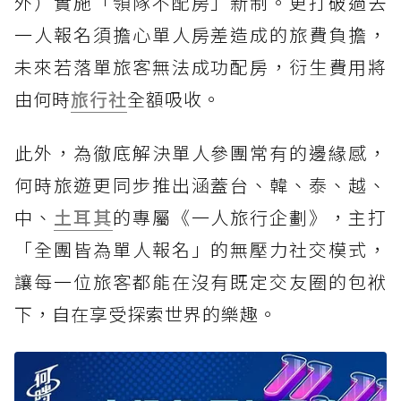
外）實施「領隊不配房」新制。更打破過去
一人報名須擔心單人房差造成的旅費負擔，
未來若落單旅客無法成功配房，衍生費用將
由何時
旅行社
全額吸收。
此外，為徹底解決單人參團常有的邊緣感，
何時旅遊更同步推出涵蓋台、韓、泰、越、
中、
土耳其
的專屬《一人旅行企劃》，主打
「全團皆為單人報名」的無壓力社交模式，
讓每一位旅客都能在沒有既定交友圈的包袱
下，自在享受探索世界的樂趣。