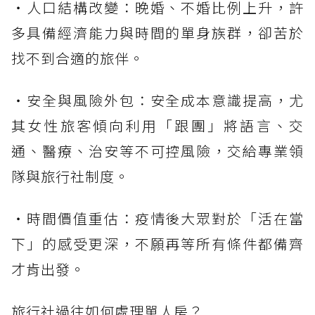
・人口結構改變：晚婚、不婚比例上升，許
多具備經濟能力與時間的單身族群，卻苦於
找不到合適的旅伴。
・安全與風險外包：安全成本意識提高，尤
其女性旅客傾向利用「跟團」將語言、交
通、醫療、治安等不可控風險，交給專業領
隊與旅行社制度。
・時間價值重估：疫情後大眾對於「活在當
下」的感受更深，不願再等所有條件都備齊
才肯出發。
旅行社過往如何處理單人房？