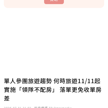
贊助說明
為了鼓勵作者持續創作更好的內容，會員可以
使用「贊助」功能實質回饋給喜愛的作者。可
將您認為適合的點數贈送給作者，一旦使用贊
助點數即不得撤銷，單筆贊助最低點數為30
點，最高點數沒有上限。
U 利點數 1 點 = NTD 1 元。
單人參團旅遊趨勢 何時旅遊11/11起
實施「領隊不配房」 落單更免收單房
確認送出
差
我已詳閱贊助說明，且同意站方的使用條款。
2026-07-31 21:02
旅奇傳媒 TR Omnimedia