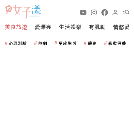
美食旅遊
愛漂亮
生活娛樂
有肌勵
情慾愛
心理測驗
陸劇
星座生肖
韓劇
彩妝保養