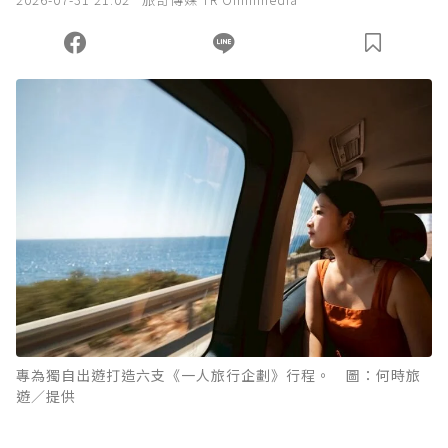
您當前剩餘 U 利點數：
0
點；前往
購買點數
專為獨自出遊打造六支《一人旅行企劃》行程。 圖：何時旅
遊／提供