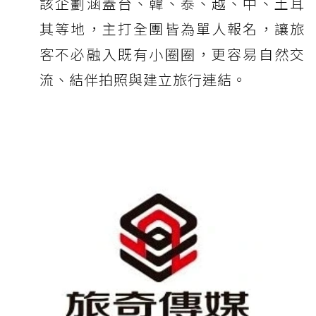
該企劃涵蓋台、韓、泰、越、中、土耳
其等地，主打全團皆為單人報名，讓旅
客不必融入既有小圈圈，更容易自然交
流、結伴拍照與建立旅行連結。