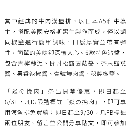
其中經典的牛肉漢堡排，以日本A5和牛為
主，搭配美國安格斯黑牛製作而成，僅以胡
同椒鹽進行簡單調味，口感厚實並帶有彈
性，簡單的美味卻深植人心。6款特色沾醬，
包含青檸蒜泥、開丼松露菌菇醬、芥末鹽蔥
醬、果香辣椒醬、壹號燒肉醬、秘製椒鹽。
「焱の挽肉」祭出開幕優惠，即日起至
8/31，凡IG限動標註「焱の挽肉」，即可享
用漢堡排免費續；即日起至9/30，凡FB標註
兩位朋友、留言並公開分享貼文，即可參加