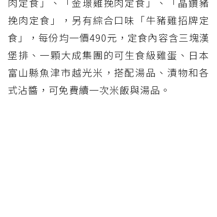
肉定食」、「金璟雞挽肉定食」、「晶鑽豬
挽肉定食」，另有綜合口味「牛豬雞招牌定
食」，每份均一價490元，定食內容含三塊漢
堡排、一顆大成集團的可生食級雞蛋、日本
富山縣魚津市越光米，搭配湯品、漬物和各
式沾醬，可免費續一次米飯與湯品。