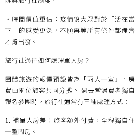
隊與旅行社制度。
・時間價值重估：疫情後大眾對於「活在當
下」的感受更深，不願再等所有條件都備齊
才肯出發。
旅行社過往如何處理單人房？
團體旅遊的報價預設皆為「兩人一室」，房
費由兩位旅客共同分攤。 過去當消費者獨自
報名參團時，旅行社通常有三種處理方式：
1. 補單人房差：旅客額外付費，全程獨自住
一整間房。