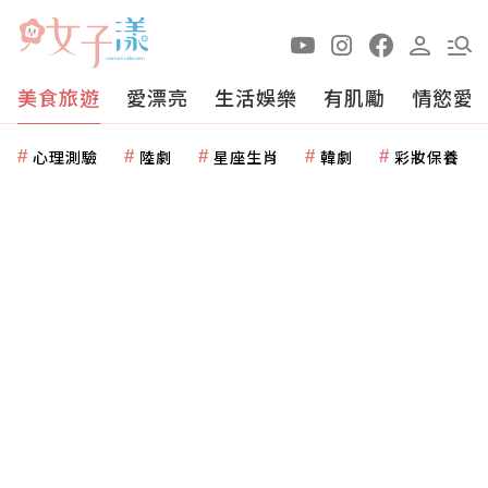
美食旅遊
愛漂亮
生活娛樂
有肌勵
情慾愛
心理測驗
陸劇
星座生肖
韓劇
彩妝保養