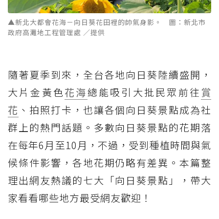
▲新北大都會花海－向日葵花田裡的帥氣身影。 圖：新北市
政府高灘地工程管理處 ／提供
隨著夏季到來，全台各地向日葵陸續盛開，
大片金黃色
花海
總能吸引大批民眾前往
賞
花
、拍照打卡，也讓各個向日葵景點成為社
群上的熱門話題。多數向日葵景點的花期落
在每年6月至10月，不過，受到種植時間與氣
候條件影響，各地花期仍略有差異。本篇整
理出網友熱議的七大「向日葵景點」，帶大
家看看哪些地方最受網友歡迎！