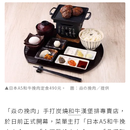
▲日本A5和牛挽肉定食490元。 圖：焱の挽肉／提供
「焱の挽肉」手打炭燒
和牛
漢堡排專賣店，
於日前正式開幕，菜單主打「日本A5和牛挽