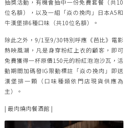
抽獎活動，有機會抽中一份免費套餐（共10
位名額），以及一組「焱の挽肉」日本A5和
牛漢堡排6種口味（共10位名額）。
除此之外，9/1至9/30特別呼應《芭比》電影
熱映風潮，凡是身穿粉紅上衣的顧客，即可
免費獲得一杯原價150元的粉紅泡泡沙瓦，活
動期間加碼發IG限動標註「焱の挽肉」即送
漢堡排一顆（口味種類依門店現貨供應為
主）。
| 最肉燒肉餐酒館 |