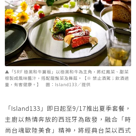
▲「SRF 極黑和牛翼板」以極黑和牛為主角，將紅鳳菜、甜菜
根製成風味醬汁，搭配龍鬚菜及舞菇。【※ 禁止酒駕；飲酒過
量，有害健康。】 圖：Island133／提供
「Island133」即日起至9/17推出夏季套餐，
主廚以熱情奔放的西班牙為啟發，融合「時
尚台魂歐陸美食」精神，將經典台菜以西式