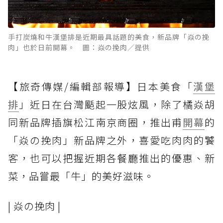
手打炭燒和牛漢堡排是近期最具話題的美食，新品牌「焱の挽
肉」也於日前開幕。 圖：焱の挽肉／提供
【旅奇傳媒/編輯部報導】日本美食「
漢堡
排
」近日在台灣颳起一股炫風，除了橘焱胡
同新品牌插旗松江南京商圈，推出甫
開幕
的
「焱の挽肉」新品牌之外，喜愛吃肉肉的饕
客，也可以把握近期各餐廳推出的優惠、新
菜，品嘗最「牛」的美好滋味。
| 焱の挽肉 |