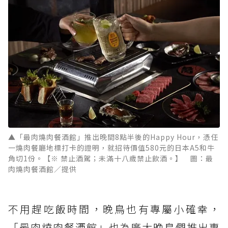
▲「最肉燒肉餐酒館」推出晚間8點半後的Happy Hour，憑任
一燒肉餐廳地標打卡的證明，就招待價值580元的日本A5和牛
角切1份。【※ 禁止酒駕；未滿十八歲禁止飲酒。】 圖：最
肉燒肉餐酒館／提供
不用趕吃飯時間，晚鳥也有專屬小確幸，
「最肉燒肉餐酒館」也為廣大晚鳥們推出專