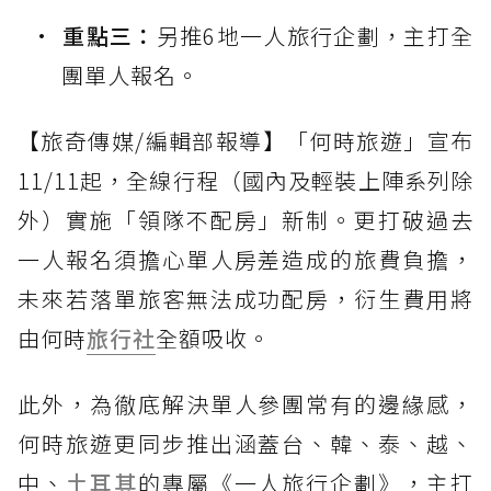
重點三：
另推6地一人旅行企劃，主打全
團單人報名。
【旅奇傳媒/編輯部報導】「何時旅遊」宣布
11/11起，全線行程（國內及輕裝上陣系列除
外）實施「領隊不配房」新制。更打破過去
一人報名須擔心單人房差造成的旅費負擔，
未來若落單旅客無法成功配房，衍生費用將
由何時
旅行社
全額吸收。
此外，為徹底解決單人參團常有的邊緣感，
何時旅遊更同步推出涵蓋台、韓、泰、越、
中、
土耳其
的專屬《一人旅行企劃》，主打