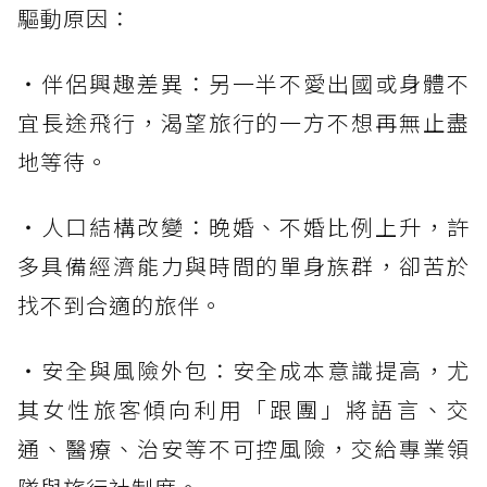
驅動原因：
・伴侶興趣差異：另一半不愛出國或身體不
宜長途飛行，渴望旅行的一方不想再無止盡
地等待。
・人口結構改變：晚婚、不婚比例上升，許
多具備經濟能力與時間的單身族群，卻苦於
找不到合適的旅伴。
・安全與風險外包：安全成本意識提高，尤
其女性旅客傾向利用「跟團」將語言、交
通、醫療、治安等不可控風險，交給專業領