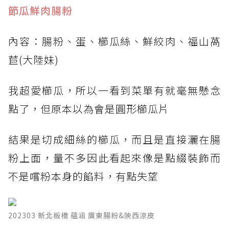
節瓜鮮肉腸粉
內容：腸粉、蛋、櫛瓜絲、鮮絞肉、福山萵
苣(大陸妹)
我超愛櫛瓜，所以一看到菜單有就毫無懸念
點了，但原本以為會是圓形櫛瓜片
結果是切成細絲的櫛瓜，而且是直接灑在腸
粉上面，量不多因此看起來像是點綴裝飾而
不是嚐粉本身的餡料，有點失望
202303 新北板橋 蘊涵 廣東腸粉&陝西涼皮