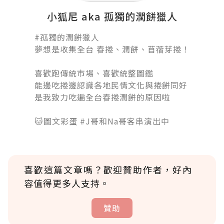
小狐尼 aka 孤獨的潤餅獵人
#孤獨的潤餅獵人󠀠
夢想是收集全台 春捲、潤餅、苜蓿芽捲！
󠀠
喜歡跑傳統市場、喜歡統整圖鑑
能邊吃捲邊認識各地民情文化與捲餅同好
是我致力吃遍全台春捲潤餅的原因啦
󠀠󠀠󠀠
🐱圖文彩蛋 #J哥和Na哥客串演出中
喜歡這篇文章嗎？歡迎贊助作者，好內
容值得更多人支持。
贊助