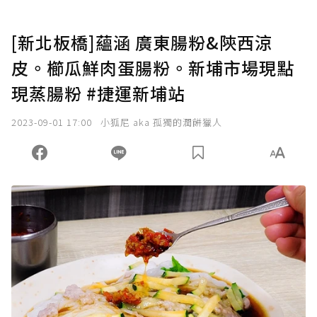
[新北板橋]蘊涵 廣東腸粉&陝西涼
皮。櫛瓜鮮肉蛋腸粉。新埔市場現點
現蒸腸粉 #捷運新埔站
2023-09-01 17:00
小狐尼 aka 孤獨的潤餅獵人