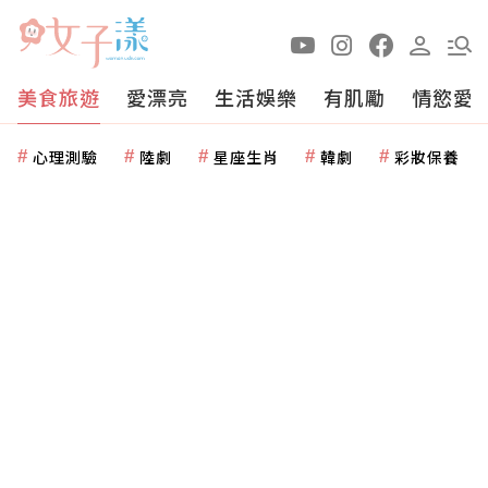
美食旅遊
愛漂亮
生活娛樂
有肌勵
情慾愛
心理測驗
陸劇
星座生肖
韓劇
彩妝保養