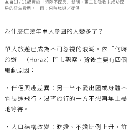
▲自11/ 11起實施「領隊不配房」新制，更主動吸收未成功配
房的衍生費用。 圖：何時旅遊／提供
為什麼這幾年單人參團的人變多了？
單人旅遊已成為不可忽視的浪潮。依「何時
旅遊」（Horaz）門市觀察，背後主要有四個
驅動原因：
・伴侶興趣差異：另一半不愛出國或身體不
宜長途飛行，渴望旅行的一方不想再無止盡
地等待。
・人口結構改變：晚婚、不婚比例上升，許