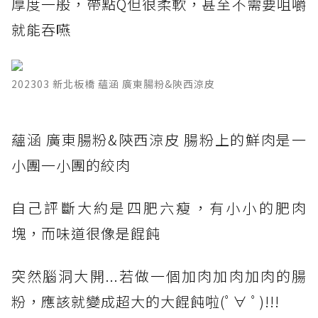
厚度一般，帶點Q但很柔軟，甚至不需要咀嚼
就能吞嚥
202303 新北板橋 蘊涵 廣東腸粉&陝西涼皮
蘊涵 廣東腸粉&陝西涼皮 腸粉上的鮮肉是一
小團一小團的絞肉
自己評斷大約是四肥六瘦，有小小的肥肉
塊，而味道很像是餛飩
突然腦洞大開...若做一個加肉加肉加肉的腸
粉，應該就變成超大的大餛飩啦(ﾟ∀ ﾟ)!!!