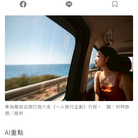
您當前剩餘 U 利點數：
0
點；前往
購買點數
專為獨自出遊打造六支《一人旅行企劃》行程。 圖：何時旅
遊／提供
AI重點