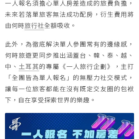
一人報名須擔心單人房差造成的旅費負擔，
未來若落單旅客無法成功配房，衍生費用將
由何時
旅行社
全額吸收。
此外，為徹底解決單人參團常有的邊緣感，
何時旅遊更同步推出涵蓋台、韓、泰、越、
中、
土耳其
的專屬《一人旅行企劃》，主打
「全團皆為單人報名」的無壓力社交模式，
讓每一位旅客都能在沒有既定交友圈的包袱
下，自在享受探索世界的樂趣。