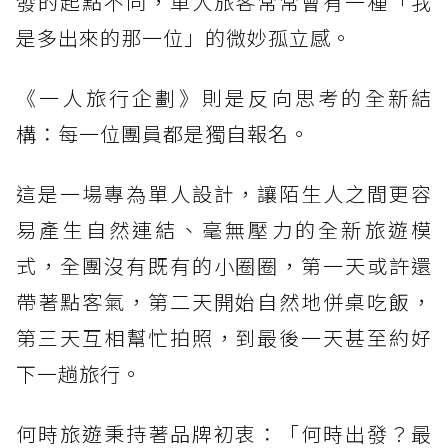
發的起點不同，單人旅客常常會有一種「我
是多出來的那一位」的微妙孤立感。
《一人旅行企劃》則是反向思考的全新結
構：每一位團員都是獨自報名。
這是一場專為單人設計，讓陌生人之間更容
易產生自然連結、毫無壓力的全新旅遊模
式，全團沒有既有的小圈圈，第一天或許還
帶著點客氣，第二天開始自然地併桌吃飯，
第三天互相幫忙拍照，到最後一天甚至約好
下一趟旅行。
何時旅遊秉持著品牌初衷：「何時出發？最