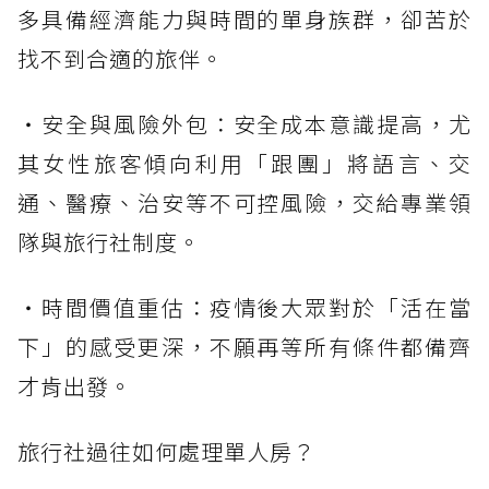
多具備經濟能力與時間的單身族群，卻苦於
找不到合適的旅伴。
・安全與風險外包：安全成本意識提高，尤
其女性旅客傾向利用「跟團」將語言、交
通、醫療、治安等不可控風險，交給專業領
隊與旅行社制度。
・時間價值重估：疫情後大眾對於「活在當
下」的感受更深，不願再等所有條件都備齊
才肯出發。
旅行社過往如何處理單人房？