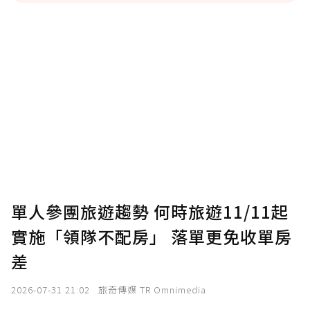
贊助說明
為了鼓勵作者持續創作更好的內容，會員可以
使用「贊助」功能實質回饋給喜愛的作者。可
將您認為適合的點數贈送給作者，一旦使用贊
助點數即不得撤銷，單筆贊助最低點數為30
點，最高點數沒有上限。
U 利點數 1 點 = NTD 1 元。
單人參團旅遊趨勢 何時旅遊11/11起
實施「領隊不配房」 落單更免收單房
確認送出
差
我已詳閱贊助說明，且同意站方的使用條款。
2026-07-31 21:02
旅奇傳媒 TR Omnimedia