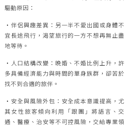
驅動原因：
・伴侶興趣差異：另一半不愛出國或身體不
宜長途飛行，渴望旅行的一方不想再無止盡
地等待。
・人口結構改變：晚婚、不婚比例上升，許
多具備經濟能力與時間的單身族群，卻苦於
找不到合適的旅伴。
・安全與風險外包：安全成本意識提高，尤
其女性旅客傾向利用「跟團」將語言、交
通、醫療、治安等不可控風險，交給專業領