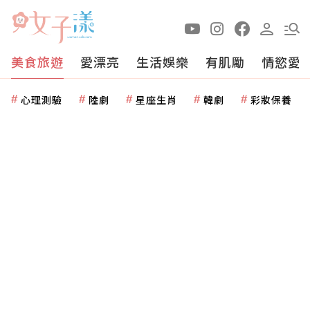
美食旅遊
愛漂亮
生活娛樂
有肌勵
情慾愛
心理測驗
陸劇
星座生肖
韓劇
彩妝保養