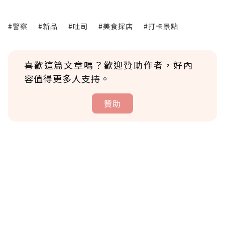
#警察
#新品
#吐司
#美食探店
#打卡景點
喜歡這篇文章嗎？歡迎贊助作者，好內
容值得更多人支持。
贊助
贊助說明
為了鼓勵作者持續創作更好的內容，會員可以
使用「贊助」功能實質回饋給喜愛的作者。可
將您認為適合的點數贈送給作者，一旦使用贊