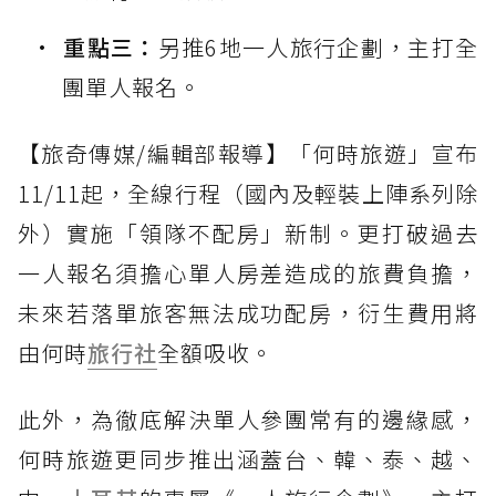
重點三：
另推6地一人旅行企劃，主打全
團單人報名。
【旅奇傳媒/編輯部報導】「何時旅遊」宣布
11/11起，全線行程（國內及輕裝上陣系列除
外）實施「領隊不配房」新制。更打破過去
一人報名須擔心單人房差造成的旅費負擔，
未來若落單旅客無法成功配房，衍生費用將
由何時
旅行社
全額吸收。
此外，為徹底解決單人參團常有的邊緣感，
何時旅遊更同步推出涵蓋台、韓、泰、越、