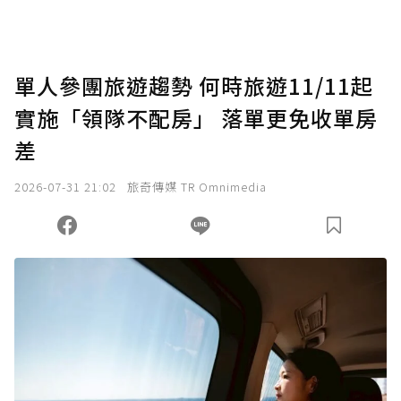
助點數即不得撤銷，單筆贊助最低點數為30
點，最高點數沒有上限。
U 利點數 1 點 = NTD 1 元。
單人參團旅遊趨勢 何時旅遊11/11起
實施「領隊不配房」 落單更免收單房
確認送出
差
我已詳閱贊助說明，且同意站方的使用條款。
2026-07-31 21:02
旅奇傳媒 TR Omnimedia
您當前剩餘 U 利點數：
0
點；前往
購買點數