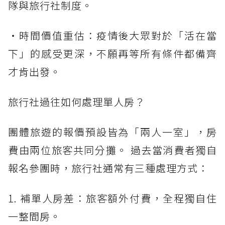
隊與旅行社制度。
・時間價值重估：疫情後大眾對於「活在當
下」的感受更深，不願再等所有條件都備齊
才肯出發。
旅行社過往如何處理單人房？
團體旅遊的報價預設皆為「兩人一室」，房
費由兩位旅客共同分攤。 過去當消費者獨自
報名參團時，旅行社通常有三種處理方式：
1. 補單人房差：旅客額外付費，全程獨自住
一整間房。