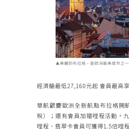
▲美麗的布拉格，是歐洲最美城市之一。 圖
經濟艙最低27,160元起 會員最高
華航歡慶歐洲全新航點布拉格開航，
稅）；還有會員加贈哩程活動，九
哩程、翡翠卡會員可獲得1.5倍哩程