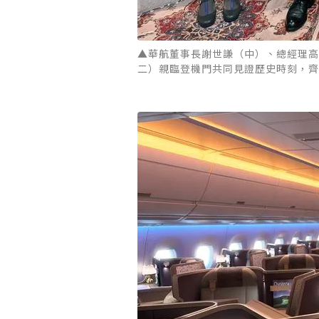
▲華航董事長謝世謙（中）、總經理高星潢
二）親臨登機門共同見證歷史時刻，齊