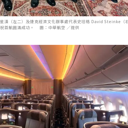
（左二）及捷克經濟文化辦事處代表史坦格 David Steinke（
祝首航圓滿成功。 圖：中華航空 ／提供