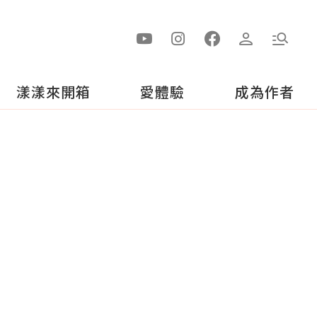
漾漾來開箱
愛體驗
成為作者