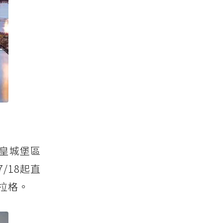
皇城堡區
7/18起直
拉格。