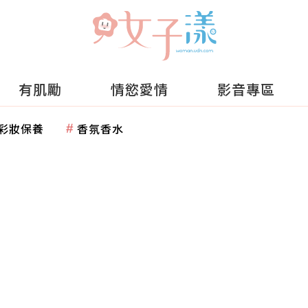
有肌勵
情慾愛情
影音專區
彩妝保養
香氛香水