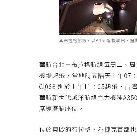
▲布拉格航線，以A350客機執飛，提
華航
台北
－布拉格航線每周二、周六
機場起飛，當地時間隔天上午07：
CI068 則於上午11：05起飛，
華航新世代越洋航線主力機種A35
席經濟艙座位。
位於東歐的布拉格，為捷克首都也