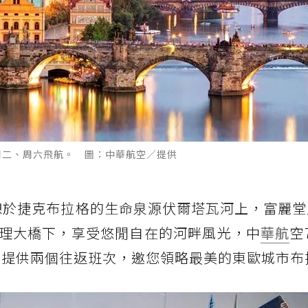
每周二、周六飛航。 圖：中華航空／提供
憩於捷克布拉格的生命泉源伏爾塔瓦河上，富麗堂
理大橋下，享受悠閒自在的河畔風光，中
華航
空
每周提供兩個往返班次，邀您領略最美的東歐城市布