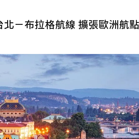
台北－布拉格航線 擴張歐洲航