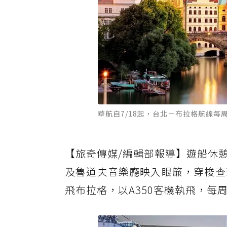
華航自7/18起，台北－布拉格航線
【旅奇傳媒/編輯部報導】遊船休
及魯道夫音樂廳映入眼簾，穿梭查
飛布拉格，以A350客機執飛，