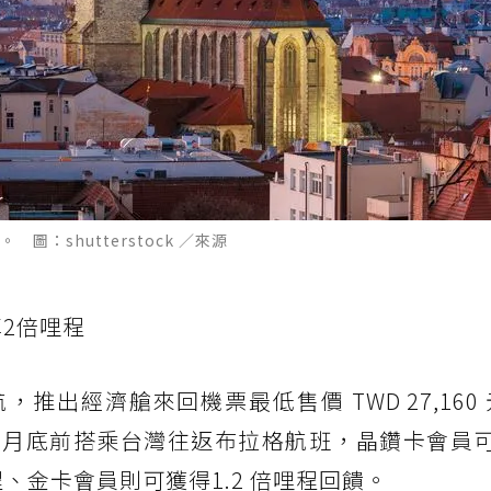
：shutterstock ／來源
享2倍哩程
推出經濟艙來回機票最低售價 TWD 27,160
月底前搭乘台灣往返布拉格航班，晶鑽卡會員可
、金卡會員則可獲得1.2 倍哩程回饋。