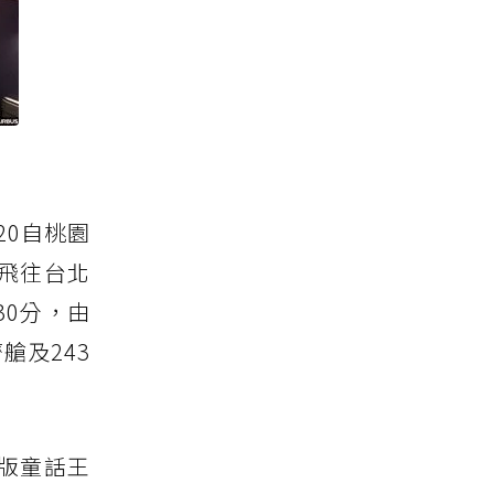
20自桃園
格飛往台北
30分，由
艙及243
版童話王