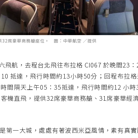
供32席豪華商務艙座位。 圖：中華航空 ／提供
飛航，去程台北飛往布拉格 CI067 於晚間23：
10 抵達，飛行時間約13小時50分；回程布拉
台灣時間隔天上午05：35抵達，飛行時間約12 小時
0客機直飛，提供32席豪華商務艙、31席豪華經濟
是第一大城，處處有著波西米亞風情，素有真實