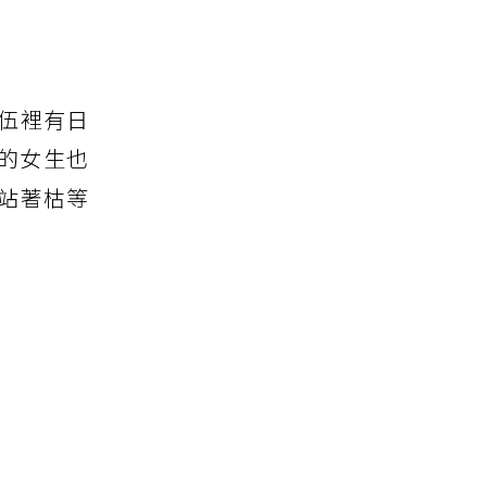
伍裡有日
的女生也
站著枯等