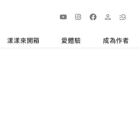
漾漾來開箱
愛體驗
成為作者