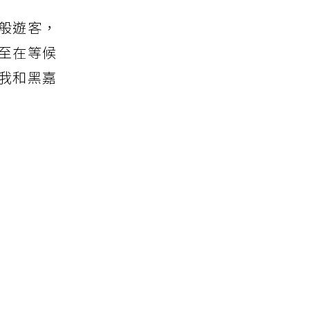
般遊客，
至在等候
我和黑嘉