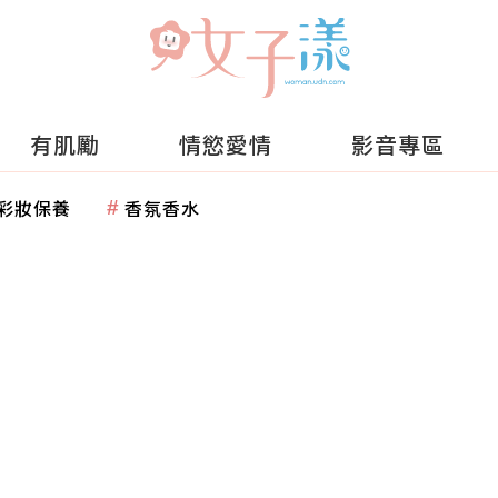
有肌勵
情慾愛情
影音專區
彩妝保養
香氛香水