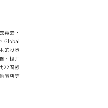
去再去，
obal
日本的投資
園、輕井
22間飯
度假飯店等