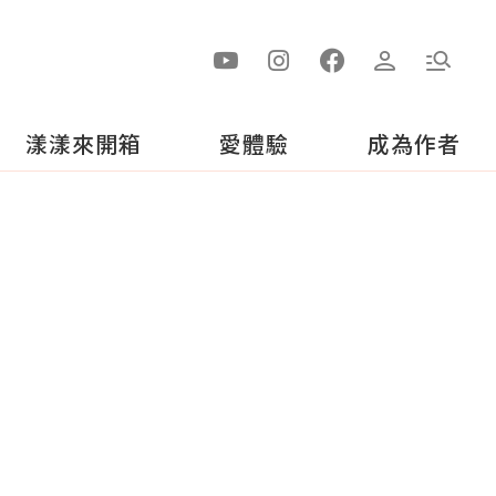
漾漾來開箱
愛體驗
成為作者