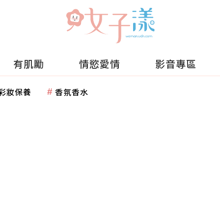
有肌勵
情慾愛情
影音專區
彩妝保養
香氛香水