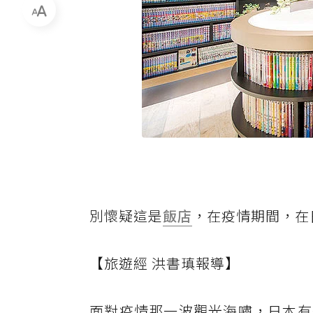
別懷疑這是
飯店
，在疫情期間，在
【旅遊經 洪書瑱報導】
面對疫情那一波觀光海嘯，日本有