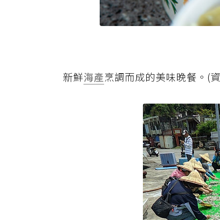
新鮮
海產
烹調而成的美味晚餐。(