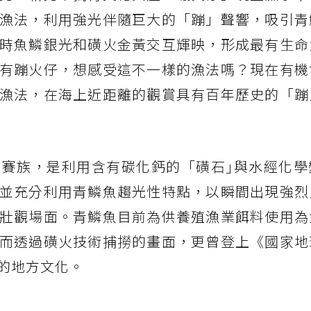
漁法，利用強光伴隨巨大的「蹦」聲響，吸引青
時魚鱗銀光和磺火金黃交互輝映，形成最有生命
有蹦火仔，想感受這不一樣的漁法嗎？現在有機
漁法，在海上近距離的觀賞具有百年歷史的「蹦
巴賽族，是利用含有碳化鈣的「磺石｣與水經化學
並充分利用青鱗魚趨光性特點，以瞬間出現強烈
壯觀場面。青鱗魚目前為供養殖漁業餌料使用為
而透過磺火技術捕撈的畫面，更曾登上《國家地
的地方文化。