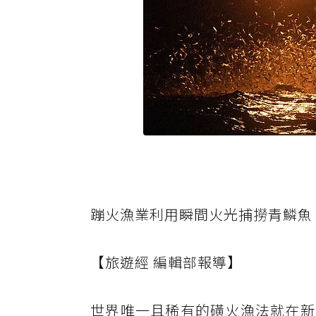
蹦火漁業利用瞬間火光捕撈青鱗魚
【旅遊經 編輯部報導】
世界唯一且稀有的磺火漁法就在新