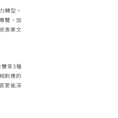
力轉型。
導覽，加
統漁業文
雙享3種
相對應的
客更能深