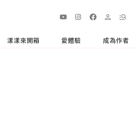
漾漾來開箱
愛體驗
成為作者