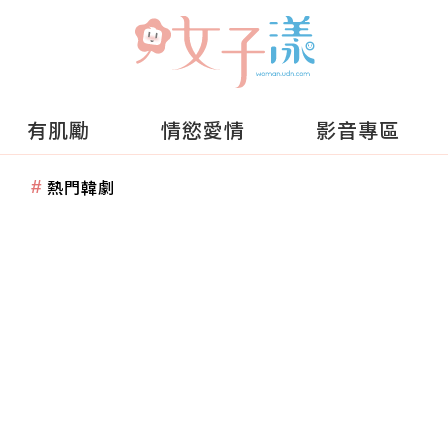
有肌勵
情慾愛情
影音專區
熱門韓劇