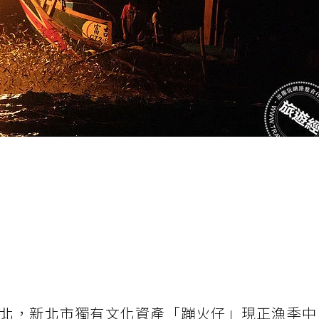
北，新北市獨有文化資產「蹦火仔」現正漁季中