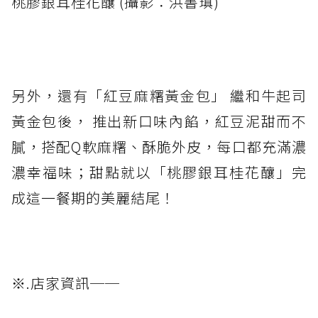
桃膠銀耳桂花釀 (攝影：洪書瑱)
另外，還有「紅豆麻糬黃金包」 繼和牛起司
黃金包後， 推出新口味內餡，紅豆泥甜而不
膩，搭配Q軟麻糬、酥脆外皮，每口都充滿濃
濃幸福味；甜點就以「桃膠銀耳桂花釀」完
成這一餐期的美麗結尾！
※.店家資訊──