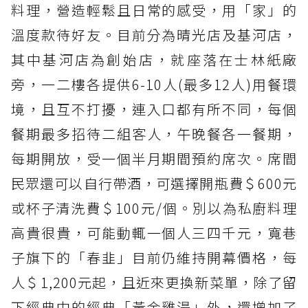
料理，營造輕鬆且日常的感受，用「家」的
溫度款待好友。目前分為晴光店及基河店，
其中基河店為創始店，就座落在士林紙廠
旁，一二樓各提供6-10人(最多12人)用餐環
境，且互不打擾，連入口都有所不同，每個
餐期最多招待二組客人，午晚餐各一餐期，
每期開放，受一個半月期間預約席次。席間
民眾還可以自行帶酒，可選擇開瓶費＄600元
或杯子清洗費＄100元/個。別以為私廚料理
高貴很貴，可能動輒一個人三四千元，寬巷
子旗下的「春韭」目前仍維持開幕價格，每
人＄1,200元起，且近來更換新菜單，除了留
下經典中的經典「黃金雞湯」外，還增加了