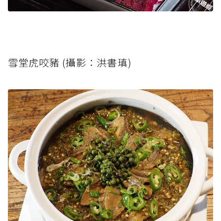
雪堂虎咬豬 (攝影：洪書瑱)