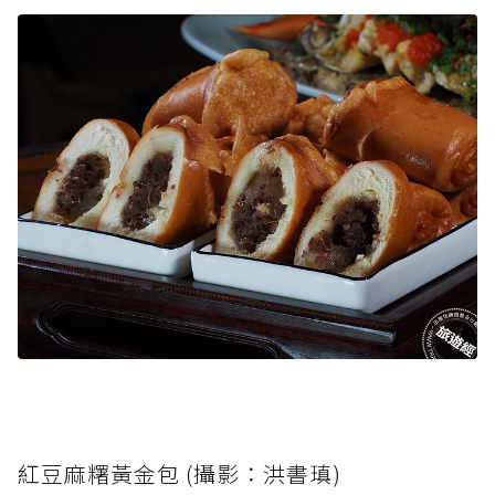
紅豆麻糬黃金包 (攝影：洪書瑱)