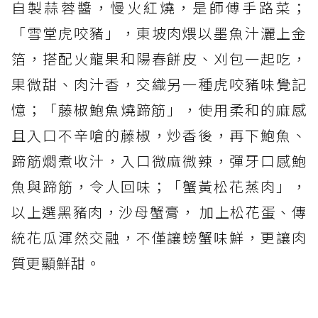
自製蒜蓉醬，慢火紅燒，是師傅手路菜；
「雪堂虎咬豬」，東坡肉煨以墨魚汁灑上金
箔，搭配火龍果和陽春餅皮、刈包一起吃，
果微甜、肉汁香，交織另一種虎咬豬味覺記
憶；「藤椒鮑魚燒蹄筋」，使用柔和的麻感
且入口不辛嗆的藤椒，炒香後，再下鮑魚、
蹄筋燜煮收汁，入口微麻微辣，彈牙口感鮑
魚與蹄筋，令人回味；「蟹黃松花蒸肉」，
以上選黑豬肉，沙母蟹膏， 加上松花蛋、傳
統花瓜渾然交融，不僅讓螃蟹味鮮，更讓肉
質更顯鮮甜。