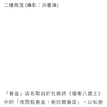
二樓角落 (攝影：洪書瑱)
「春韭」店名取自於杜甫詩《贈衛八處士》
中的「夜雨翦春韭，新炊間黃粱」。以私房