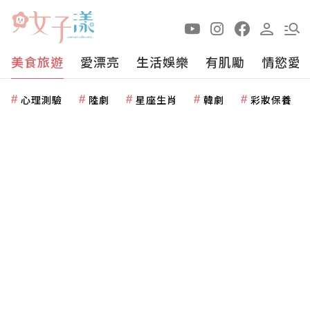
美食旅遊
愛漂亮
生活娛樂
有肌勵
情慾愛
心理測驗
陸劇
星座生肖
韓劇
彩妝保養