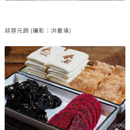
蒜蓉元蹄 (攝影：洪書瑱)