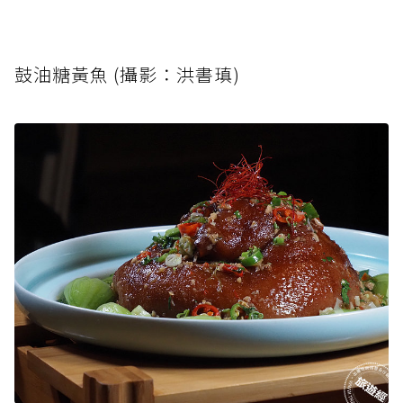
鼓油糖黃魚 (攝影：洪書瑱)