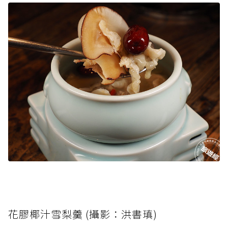
花膠椰汁雪梨羹 (攝影：洪書瑱)