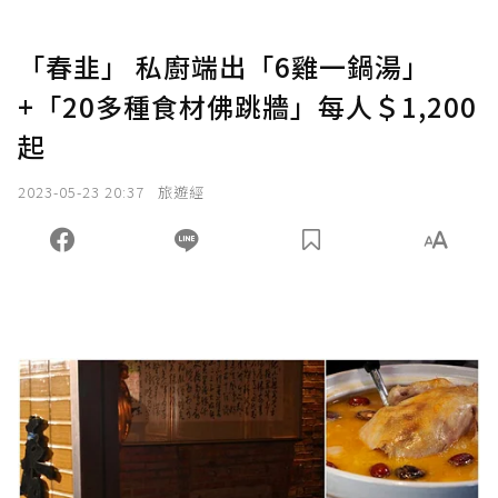
「春韭」 私廚端出「6雞一鍋湯」
+「20多種食材佛跳牆」每人＄1,200
起
2023-05-23 20:37
旅遊經