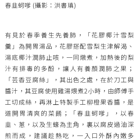
春韭蚵嗲 (攝影：洪書瑱)
有見於春季養生先養肺，「花膠椰汁雪梨
羹」為開胃湯品，花膠搭配雪梨生津解渴、
湯底椰汁潤肺止咳，一同燉煮，加熱後的梨
汁有排毒的多酚，讓人有養顏潤肺之果；
「芸香豆腐絲」，其出色之處，在於刀工與
醬汁，其豆腐使用雞湯煨煮2小時，由師傅手
工切成絲，再淋上特製手工柳橙果香醬，是
道開胃清爽的菜餚；「春韭蚵嗲」，以春
韭、蔥，以及生蠔為主角，裏以腐皮過油深
煎而成，建議趁熱吃，一入口外酥內嫩多