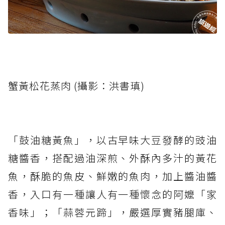
蟹黃松花蒸肉 (攝影：洪書瑱)
「鼓油糖黃魚」，以古早味大豆發酵的豉油
糖醬香，搭配過油深煎、外酥內多汁的黃花
魚，酥脆的魚皮、鮮嫩的魚肉，加上醬油醬
香，入口有一種讓人有一種懷念的阿嬤「家
香味」；「蒜蓉元蹄」，嚴選厚實豬腿庫、