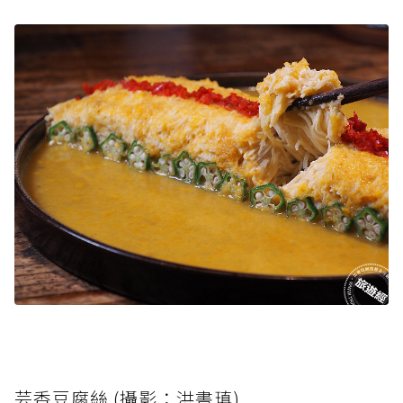
芸香豆腐絲 (攝影：洪書瑱)