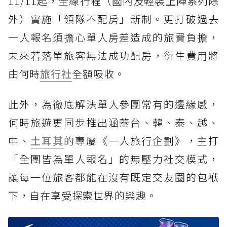
11/11起，全線行程（國內及輕裝上陣系列除
外）實施「領隊不配房」新制。更打破過去
一人報名須擔心單人房差造成的旅費負擔，
未來若落單旅客無法成功配房，衍生費用將
由何時
旅行社
全額吸收。
此外，為徹底解決單人參團常有的邊緣感，
何時旅遊更同步推出涵蓋台、韓、泰、越、
中、
土耳其
的專屬《一人旅行企劃》，主打
「全團皆為單人報名」的無壓力社交模式，
讓每一位旅客都能在沒有既定交友圈的包袱
下，自在享受探索世界的樂趣。