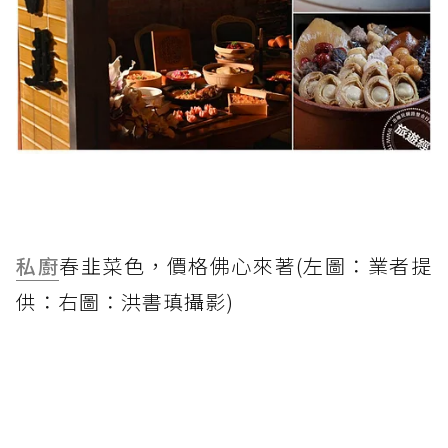
私廚
春韭菜色，價格佛心來著(左圖：業者提
供：右圖：洪書瑱攝影)