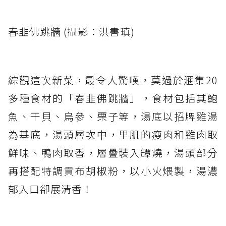
春韭佛跳牆 (攝影：洪書瑱)
綜觀這次新菜，最令人驚嘆，莫過於滙集20
多種食材的「春韭佛跳牆」，食材包括其鮑
魚、干貝、烏參、栗子等，湯底以招牌雞湯
為基底，湯頭層次中，里肌的瘦肉和雞肉取
鮮味、鴨肉取香，層疊裝入罈燒，湯頭部分
再搭配特調貢布胡椒粉，以小火煨製，湯濃
郁入口卻展清香！