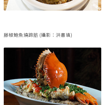
藤椒鮑魚燒蹄筋 (攝影：洪書瑱)