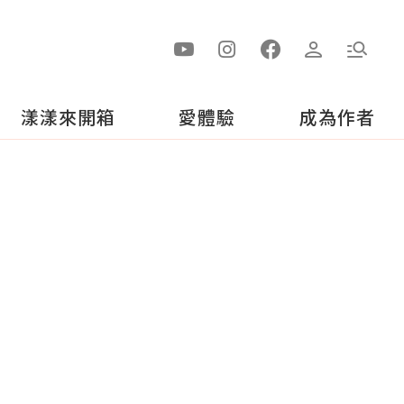
漾漾來開箱
愛體驗
成為作者