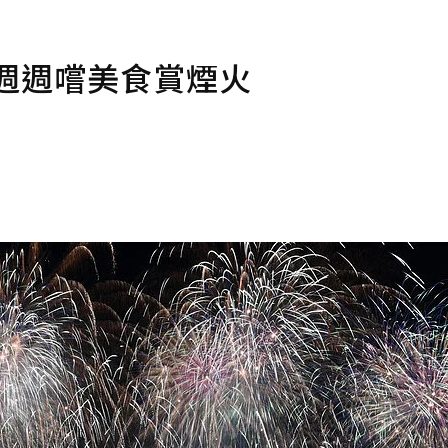
週週嚐美食賞煙火