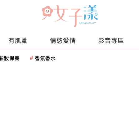
有肌勵
情慾愛情
影音專區
彩妝保養
香氛香水