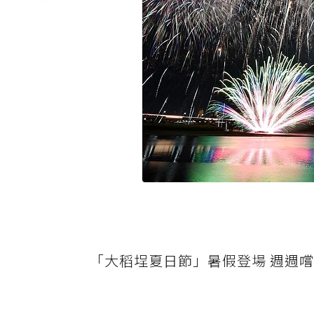
「大稻埕夏日節」暑假登場 週週