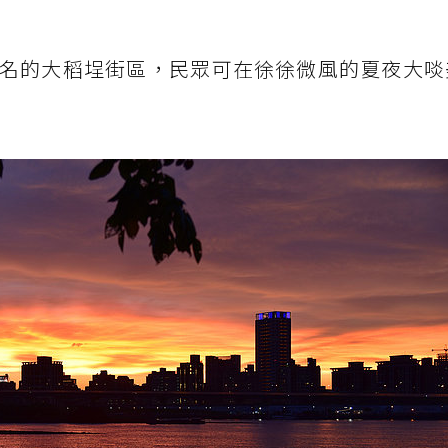
名的大稻埕街區，民眾可在徐徐微風的夏夜大啖