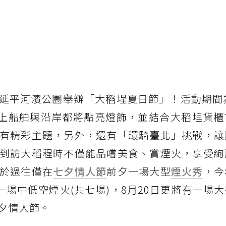
延平河濱公園舉辧「大稻埕夏日節」！活動期間為
水上船舶與沿岸都將點亮燈飾，並結合大稻埕貨櫃
有精彩主題，另外，還有「環騎臺北」挑戰，讓
到訪大稻程時不僅能品嚐美食、賞煙火，享受絢
於過往僅在
七夕情人節
前夕一場大型
煙火秀
，今
一場中低空煙火(共七場)，8月20日更將有一場
夕情人節。