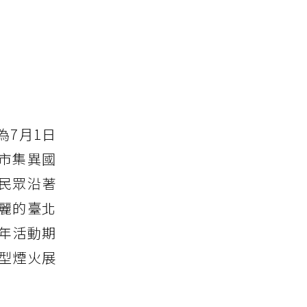
7月1日
市集異國
民眾沿著
麗的臺北
年活動期
大型煙火展