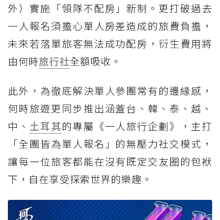
外）實施「領隊不配房」新制。更打破過去
一人報名須擔心單人房差造成的旅費負擔，
未來若落單旅客無法成功配房，衍生費用將
由何時
旅行社
全額吸收。
此外，為徹底解決單人參團常有的邊緣感，
何時旅遊更同步推出涵蓋台、韓、泰、越、
中、
土耳其
的專屬《一人旅行企劃》，主打
「全團皆為單人報名」的無壓力社交模式，
讓每一位旅客都能在沒有既定交友圈的包袱
下，自在享受探索世界的樂趣。