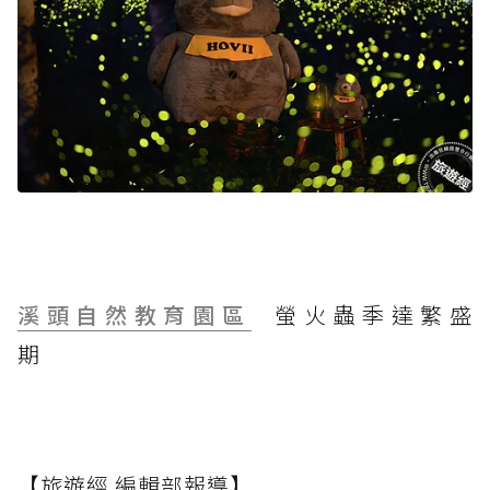
溪頭自然教育園區
螢火蟲季達繁盛
期
【旅遊經 編輯部報導】