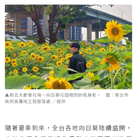
▲新北大都會花海－向日葵花田裡的帥氣身影。 圖：新北市
政府高灘地工程管理處 ／提供
隨著夏季到來，全台各地向日葵陸續盛開，