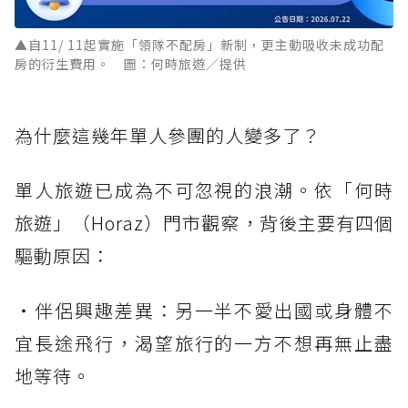
▲自11/ 11起實施「領隊不配房」新制，更主動吸收未成功配
房的衍生費用。 圖：何時旅遊／提供
為什麼這幾年單人參團的人變多了？
單人旅遊已成為不可忽視的浪潮。依「何時
旅遊」（Horaz）門市觀察，背後主要有四個
驅動原因：
・伴侶興趣差異：另一半不愛出國或身體不
宜長途飛行，渴望旅行的一方不想再無止盡
地等待。