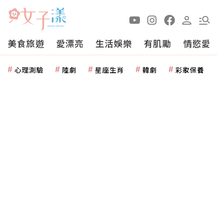
美食旅遊
愛漂亮
生活娛樂
有肌勵
情慾愛
心理測驗
陸劇
星座生肖
韓劇
彩妝保養