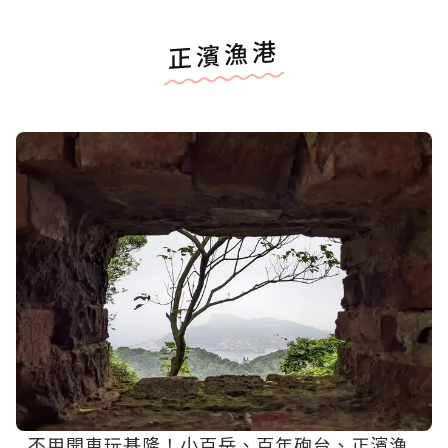
正濱漁港
不用開車玩基隆！小百岳、百年砲台、正濱漁