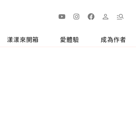
漾漾來開箱
愛體驗
成為作者