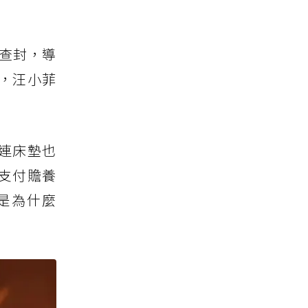
行查封，導
，汪小菲
連床墊也
支付贍養
是為什麼