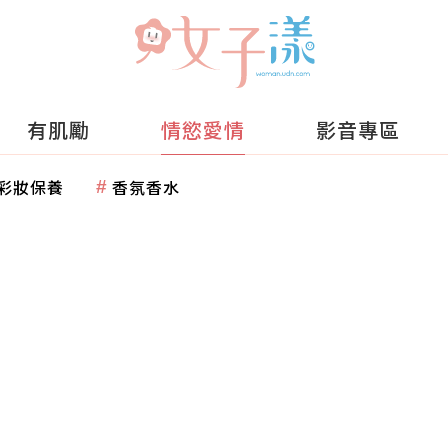
有肌勵
情慾愛情
影音專區
彩妝保養
香氛香水