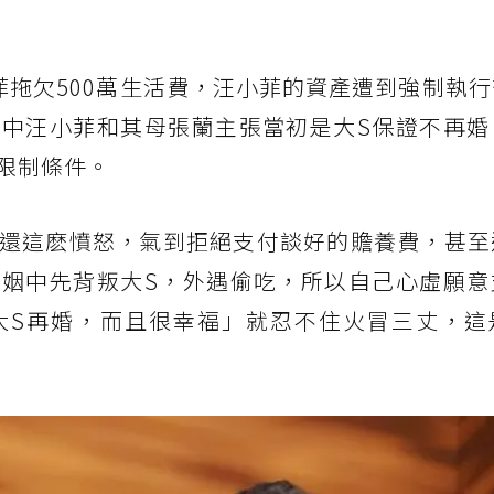
菲拖欠500萬生活費，汪小菲的資產遭到強制執
中汪小菲和其母張蘭主張當初是大S保證不再婚
限制條件。
還這麽憤怒，氣到拒絕支付談好的贍養費，甚至
姻中先背叛大S，外遇偷吃，所以自己心虛願意
大S再婚，而且很幸福」就忍不住火冒三丈，這