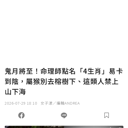
鬼月將至！命理師點名「4生肖」易卡
到陰，屬猴別去榕樹下、這類人禁上
山下海
2026-07-29 18:10
女子漾／編輯ANDREA