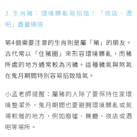
3. 生肖豬：環境髒亂易招陰！「夜店、酒
吧」盡量繞道
第4個需要注意的生肖則是屬「豬」的朋友。
古代常以「住豬圈」來形容環境髒亂，而豬
所處的地方通常較為污穢。這種穢氣與煞氣
在鬼月期間特別容易招致陰氣。
小孟老師提醒：屬豬的人除了要保持住家環
境整潔外，鬼月期間也要避開環境髒亂或氣
場較雜的地方，例如廢墟、舞廳、夜店或酒
吧等場所。