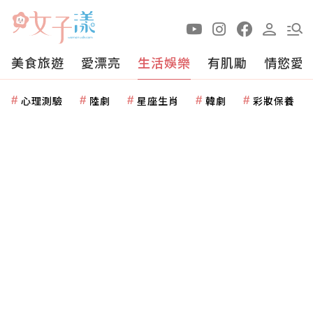
美食旅遊
愛漂亮
生活娛樂
有肌勵
情慾愛
心理測驗
陸劇
星座生肖
韓劇
彩妝保養