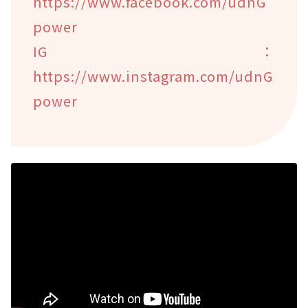
https://www.facebook.com/udnG
power
IG：
https://www.instagram.com/udnG
power