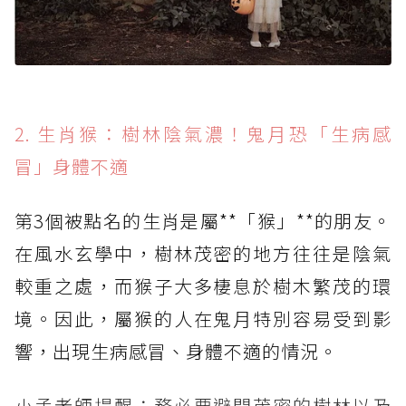
2. 生肖猴：樹林陰氣濃！鬼月恐「生病感
冒」身體不適
第3個被點名的生肖是屬**「猴」**的朋友。
在風水玄學中，樹林茂密的地方往往是陰氣
較重之處，而猴子大多棲息於樹木繁茂的環
境。因此，屬猴的人在鬼月特別容易受到影
響，出現生病感冒、身體不適的情況。
小孟老師提醒：務必要避開茂密的樹林以及