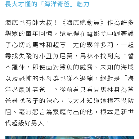
長大才懂的「海洋奇爸」魅力
海底也有帥大叔！《海底總動員》作為許多
觀眾的童年回憶，還記得在電影院中跟著護
子心切的馬林和超ㄎㄧㄤ的夥伴多莉，一起
尋找失蹤的小丑魚尼莫，馬林不找到兒子誓
不罷休，即使面對鯊魚的威脅、未知的海域
以及恐怖的水母群也從不退縮，絕對是「海
洋界最帥老爸」。從前看只看見馬林身為爸
爸尋找孩子的決心，長大才知道這樣不畏險
阻、毫無怨言為家庭付出的他，根本是新世
代超級好男人！