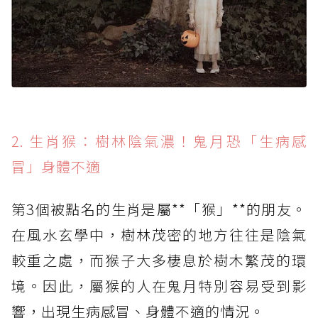
2. 生肖猴：樹林陰氣濃！鬼月恐「生病感
冒」身體不適
第3個被點名的生肖是屬**「猴」**的朋友。
在風水玄學中，樹林茂密的地方往往是陰氣
較重之處，而猴子大多棲息於樹木繁茂的環
境。因此，屬猴的人在鬼月特別容易受到影
響，出現生病感冒、身體不適的情況。