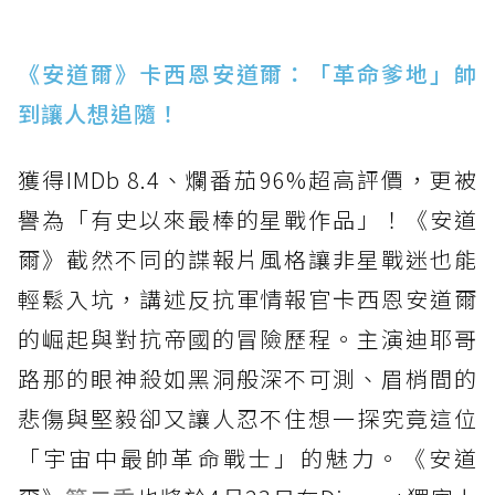
《安道爾》卡西恩安道爾：「革命爹地」帥
到讓人想追隨！
獲得IMDb 8.4、爛番茄96%超高評價，更被
譽為「有史以來最棒的星戰作品」！《安道
爾》截然不同的諜報片風格讓非星戰迷也能
輕鬆入坑，講述反抗軍情報官卡西恩安道爾
的崛起與對抗帝國的冒險歷程。主演迪耶哥
路那的眼神殺如黑洞般深不可測、眉梢間的
悲傷與堅毅卻又讓人忍不住想一探究竟這位
「宇宙中最帥革命戰士」的魅力。《安道