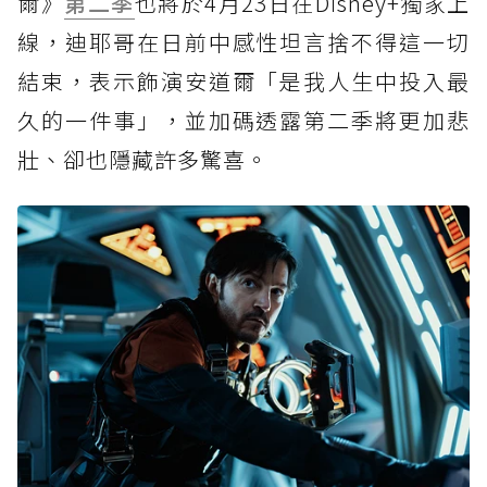
爾》
第二季
也將於4月23日在Disney+獨家上
線，迪耶哥在日前中感性坦言捨不得這一切
結束，表示飾演安道爾「是我人生中投入最
久的一件事」，並加碼透露第二季將更加悲
壯、卻也隱藏許多驚喜。