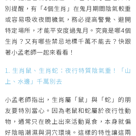
別提醒，有「4個生肖」在鬼月期間陰氣較重
或容易吸收夜間穢氣，務必提高警覺、避開
特定場所，才能平安度過鬼月。究竟是哪4個
生肖？又有哪些禁忌地標千萬不能去？快跟
著小孟老師一起來看看！
1. 生肖鼠、生肖蛇：夜行特質陰氣重！「山
上、水邊」千萬別去
小孟老師指出，生肖屬「鼠」與「蛇」的朋
友要特別當心。因為老鼠和蛇屬於夜行性動
物，通常只在晚上出來活動覓食，本身就偏
好陰暗潮濕與洞穴環境。這樣的特性讓這兩