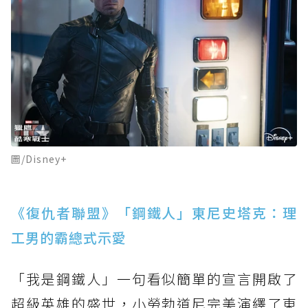
圖/Disney+
《復仇者聯盟》「鋼鐵人」東尼史塔克：理
工男的霸總式示愛
「我是鋼鐵人」一句看似簡單的宣言開啟了
超級英雄的盛世，小勞勃道尼完美演繹了東