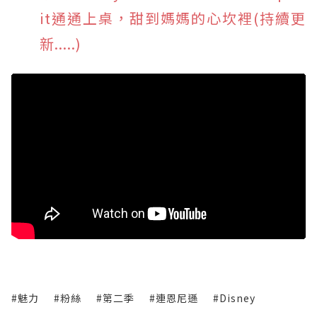
it通通上桌，甜到媽媽的心坎裡(持續更
新.....)
#魅力
#粉絲
#第二季
#連恩尼遜
#Disney