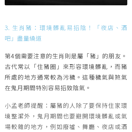
3. 生肖豬：環境髒亂易招陰！「夜店、酒
吧」盡量繞道
第4個需要注意的生肖則是屬「豬」的朋友。
古代常以「住豬圈」來形容環境髒亂，而豬
所處的地方通常較為污穢。這種穢氣與煞氣
在鬼月期間特別容易招致陰氣。
小孟老師提醒：屬豬的人除了要保持住家環
境整潔外，鬼月期間也要避開環境髒亂或氣
場較雜的地方，例如廢墟、舞廳、夜店或酒