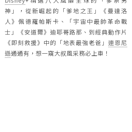
Disney
+精選八大風靡全球的「爹系男
神」，從新崛起的「爹地之王」《曼達洛
人》佩德羅帕斯卡、「宇宙中最帥革命戰
士」《安道爾》迪耶哥路那、到經典動作片
《即刻救援》中的「地表最強老爸」
連恩尼
遜
通通有，想一窺大叔風采務必上車！