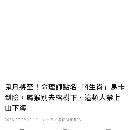
鬼月將至！命理師點名「4生肖」易卡
到陰，屬猴別去榕樹下、這類人禁上
山下海
2026-07-29 18:10
女子漾／編輯ANDREA