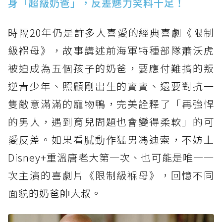
身「超級奶爸」，反差魅力笑料十足！
時隔20年仍是許多人喜愛的經典喜劇《限制
級褓母》，故事講述前海軍特種部隊蕭沃虎
被迫成為五個孩子的奶爸，要應付難搞的叛
逆青少年、照顧剛出生的寶寶、還要對抗一
隻敵意滿滿的寵物鴨，完美詮釋了「再強悍
的男人，遇到育兒問題也會變得柔軟」的可
愛反差。如果看膩動作猛男馮迪索，不妨上
Disney+重溫唐老大第一次、也可能是唯一一
次主演的喜劇片《限制級褓母》，回憶不同
面貌的奶爸帥大叔。