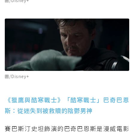
圖/Disney+
圖/Disney+
《獵鷹與酷寒戰士》「酷寒戰士」巴奇巴恩
斯：從迷失到被救贖的陰鬱男神
賽巴斯汀史坦飾演的巴奇巴恩斯是漫威電影