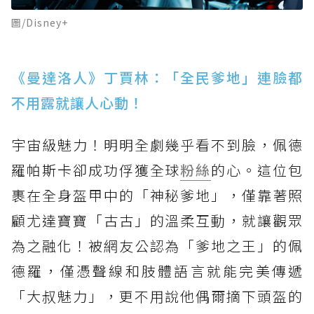
圖/Disney+
《曼達洛人》丁賈林：「全民爹地」連臉都
不用露就讓人心動！
宇宙級魅力！明明全劇幾乎看不到臉，佩德
羅帕斯卡卻成功俘獲全球
粉絲
的心。這位包
裹在全身盔甲中的「神秘爹地」，僅靠著照
顧尤達寶寶「古古」的溫柔互動，就讓觀眾
為之融化！被網友公認為「爹地之王」的佩
德羅，僅憑聲線和肢體語言就能完美傳遞
「大叔魅力」，更不用說他偶爾摘下頭盔的