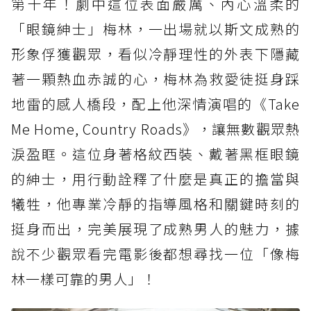
第十年！劇中這位表面嚴厲、內心溫柔的
「眼鏡紳士」梅林，一出場就以斯文成熟的
形象俘獲觀眾，看似冷靜理性的外表下隱藏
著一顆熱血赤誠的心，梅林為救愛徒挺身踩
地雷的感人橋段，配上他深情演唱的《Take
Me Home, Country Roads》，讓無數觀眾熱
淚盈眶。這位身著格紋西裝、戴著黑框眼鏡
的紳士，用行動詮釋了什麼是真正的擔當與
犧牲，他專業冷靜的指導風格和關鍵時刻的
挺身而出，完美展現了成熟男人的魅力，據
說不少觀眾看完電影後都想尋找一位「像梅
林一樣可靠的男人」！