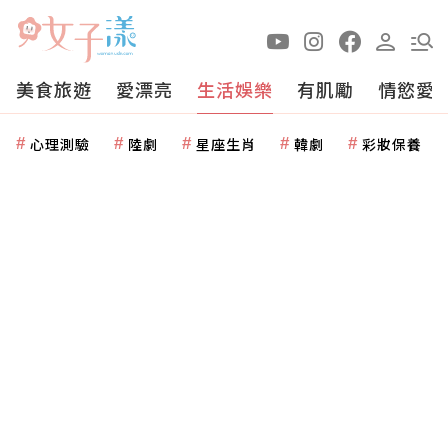
美食旅遊
愛漂亮
生活娛樂
有肌勵
情慾愛
心理測驗
陸劇
星座生肖
韓劇
彩妝保養