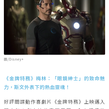
圖/Disney+
《金牌特務》梅林：「眼鏡紳士」的致命魅
力，斯文外表下的熱血靈魂！
好評間諜動作喜劇片《金牌特務》上映邁入