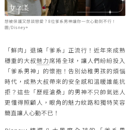
想被保護又想談戀愛？8位爹系男神讓你一次心動到不行！
圖/Disney+
「鮮肉」退燒「爹系」正流行！近年來成熟
穩重的大叔
魅力
席捲全球，讓人們紛紛投入
「爹系男神」的懷抱！告別幼稚男孩的煩惱
時代，成熟大叔帶來的安全感和溫暖誰能抗
拒？這些「歷經滄桑」的男神不只帥氣迷人
更懂得照顧人，眼角的魅力紋路和獨特笑容
簡直讓人心動不已！