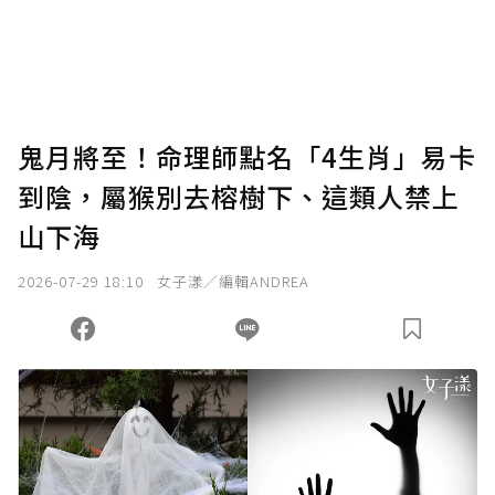
使用「贊助」功能實質回饋給喜愛的作者。可
將您認為適合的點數贈送給作者，一旦使用贊
助點數即不得撤銷，單筆贊助最低點數為30
點，最高點數沒有上限。
U 利點數 1 點 = NTD 1 元。
鬼月將至！命理師點名「4生肖」易卡
到陰，屬猴別去榕樹下、這類人禁上
確認送出
山下海
我已詳閱贊助說明，且同意站方的使用條款。
2026-07-29 18:10
女子漾／編輯ANDREA
您當前剩餘 U 利點數：
0
點；前往
購買點數