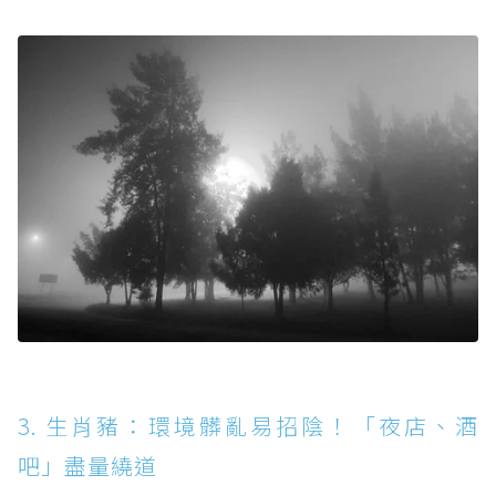
3. 生肖豬：環境髒亂易招陰！「夜店、酒
吧」盡量繞道