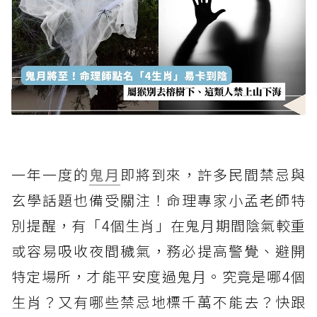
一年一度的
鬼月
即將到來，許多民間禁忌與
玄學話題也備受關注！命理專家小孟老師特
別提醒，有「4個生肖」在鬼月期間陰氣較重
或容易吸收夜間穢氣，務必提高警覺、避開
特定場所，才能平安度過鬼月。究竟是哪4個
生肖？又有哪些禁忌地標千萬不能去？快跟