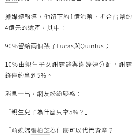
據媒體報導，他留下約1億港幣、折合台幣約
4億元的遺產，其中：
90%留給兩個孫子Lucas與Quintus；
10%由親生子女謝霆鋒與謝婷婷分配，謝霆
鋒僅約拿到5%。
消息一出，網友紛紛疑惑：
「親生兒子為什麼只拿5%？」
「前媳婦
張柏芝
為什麼可以代管資產？」