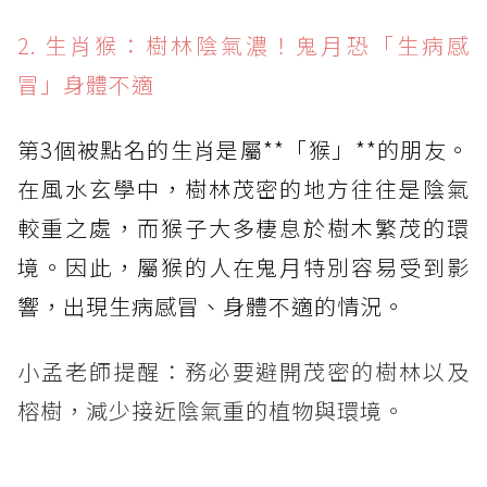
2. 生肖猴：樹林陰氣濃！鬼月恐「生病感
冒」身體不適
第3個被點名的生肖是屬**「猴」**的朋友。
在風水玄學中，樹林茂密的地方往往是陰氣
較重之處，而猴子大多棲息於樹木繁茂的環
境。因此，屬猴的人在鬼月特別容易受到影
響，出現生病感冒、身體不適的情況。
小孟老師提醒：務必要避開茂密的樹林以及
榕樹，減少接近陰氣重的植物與環境。