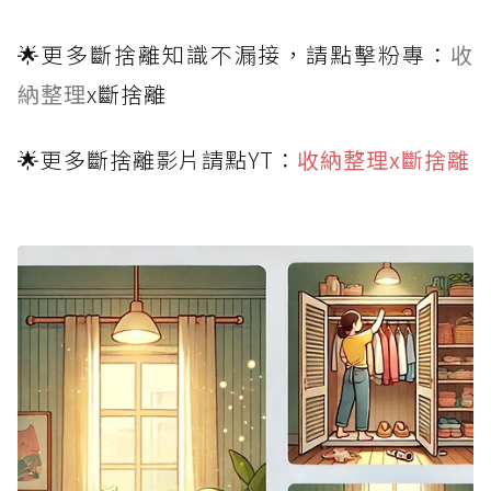
🌟更多斷捨離知識不漏接，請點擊粉專：
收
納整理
x斷捨離
🌟更多斷捨離影片請點YT：
收納整理x斷捨離