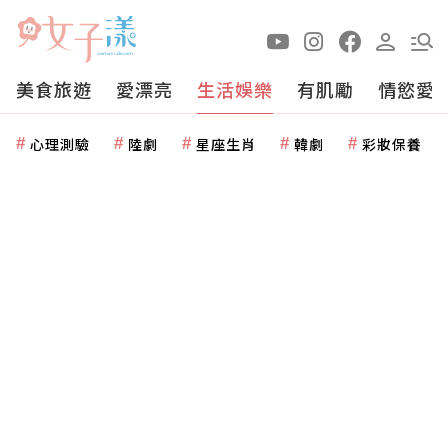
美食旅遊
愛漂亮
生活娛樂
有肌勵
情慾愛
心理測驗
陸劇
星座生肖
韓劇
彩妝保養