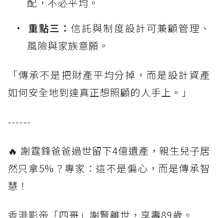
配，不必平均。
重點三：
信託與制度設計可兼顧管理、
風險與家族意願。
「傳承不是把財產平均分掉，而是設計資產
如何安全地到達真正想照顧的人手上。」
------
🔥 謝霆鋒爸爸過世留下4億遺產，親生兒子居
然只拿5%？專家：這不是偏心，而是傳承智
慧！
香港
影帝「四哥」謝賢離世，享壽89歲。