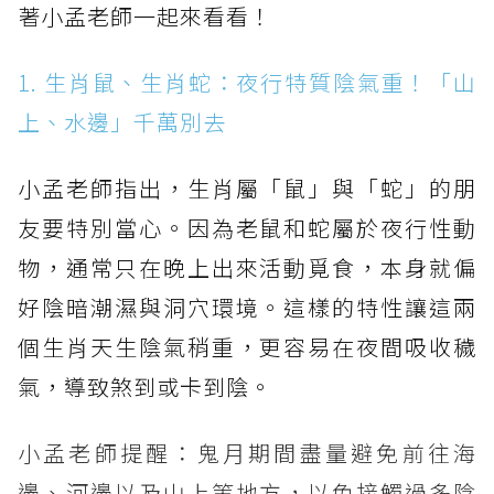
著小孟老師一起來看看！
1. 生肖鼠、生肖蛇：夜行特質陰氣重！「山
上、水邊」千萬別去
小孟老師指出，生肖屬「鼠」與「蛇」的朋
友要特別當心。因為老鼠和蛇屬於夜行性動
物，通常只在晚上出來活動覓食，本身就偏
好陰暗潮濕與洞穴環境。這樣的特性讓這兩
個生肖天生陰氣稍重，更容易在夜間吸收穢
氣，導致煞到或卡到陰。
小孟老師提醒：鬼月期間盡量避免前往海
邊、河邊以及山上等地方，以免接觸過多陰