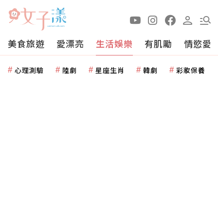
美食旅遊
愛漂亮
生活娛樂
有肌勵
情慾愛
心理測驗
陸劇
星座生肖
韓劇
彩妝保養