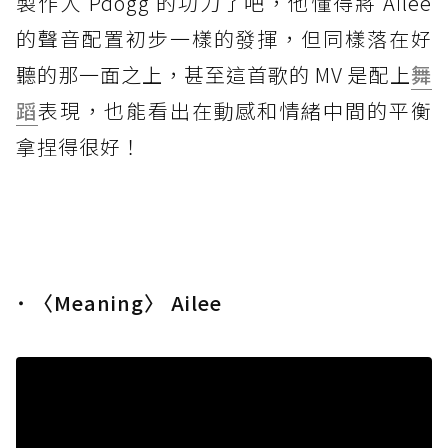
製作人 Pdogg 的功力了吧，他懂得將 Ailee
的聲音配置初步一樣的發揮，但同樣落在好
聽的那一面之上，甚至這首歌的 MV 是配上
舞
蹈
表現，也能看出在動感和情緒中間的平衡
拿捏得很好！
˙ 〈Meaning〉 Ailee