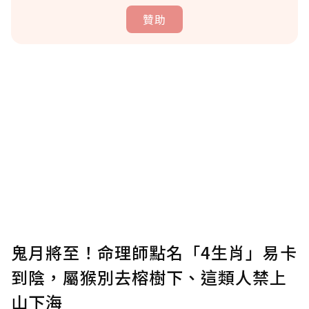
贊助
贊助說明
為了鼓勵作者持續創作更好的內容，會員可以
使用「贊助」功能實質回饋給喜愛的作者。可
將您認為適合的點數贈送給作者，一旦使用贊
助點數即不得撤銷，單筆贊助最低點數為30
點，最高點數沒有上限。
U 利點數 1 點 = NTD 1 元。
鬼月將至！命理師點名「4生肖」易卡
到陰，屬猴別去榕樹下、這類人禁上
確認送出
山下海