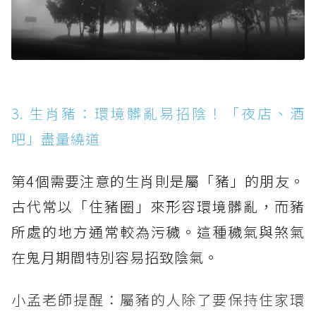
3. 生肖豬：環境髒亂易招陰！「夜店、酒
吧」盡量繞道
第4個需要注意的生肖則是屬「豬」的朋友。
古代常以「住豬圈」來形容環境髒亂，而豬
所處的地方通常較為污穢。這種穢氣與煞氣
在鬼月期間特別容易招致陰氣。
小孟老師提醒：屬豬的人除了要保持住家環