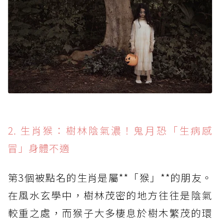
2. 生肖猴：樹林陰氣濃！鬼月恐「生病感
冒」身體不適
第3個被點名的生肖是屬**「猴」**的朋友。
在風水玄學中，樹林茂密的地方往往是陰氣
較重之處，而猴子大多棲息於樹木繁茂的環