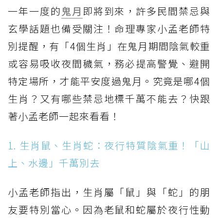
一年一度的
鬼月
即將到來，許多民間禁忌與
玄學話題也備受關注！命理專家小孟老師特
別提醒，有「4個生肖」在鬼月期間陰氣較重
或容易吸收夜間穢氣，務必提高警覺、避開
特定場所，才能平安度過鬼月。究竟是哪4個
生肖？又有哪些禁忌地標千萬不能去？快跟
著小孟老師一起來看看！
1. 生肖鼠、生肖蛇：夜行特質陰氣重！「山
上、水邊」千萬別去
小孟老師指出，生肖屬「鼠」與「蛇」的朋
友要特別當心。因為老鼠和蛇屬於夜行性動