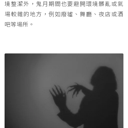
境整潔外，鬼月期間也要避開環境髒亂或氣
場較雜的地方，例如廢墟、舞廳、夜店或酒
吧等場所。