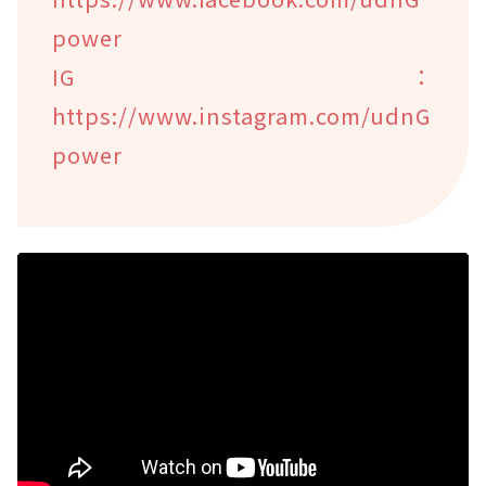
power
IG：
https://www.instagram.com/udnG
power