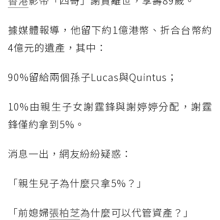
香港
影帝「四哥」謝賢離世，享壽89歲。
據媒體報導，他留下約1億港幣、折合台幣約
4億元的遺產，其中：
90%留給兩個孫子Lucas與Quintus；
10%由親生子女謝霆鋒與謝婷婷分配，謝霆
鋒僅約拿到5%。
消息一出，網友紛紛疑惑：
「親生兒子為什麼只拿5%？」
「前媳婦
張柏芝
為什麼可以代管資產？」