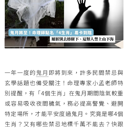
一年一度的
鬼月
即將到來，許多民間禁忌與
玄學話題也備受關注！命理專家小孟老師特
別提醒，有「4個生肖」在鬼月期間陰氣較重
或容易吸收夜間穢氣，務必提高警覺、避開
特定場所，才能平安度過鬼月。究竟是哪4個
生肖？又有哪些禁忌地標千萬不能去？快跟