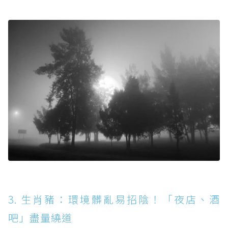
3. 生肖豬：環境髒亂易招陰！「夜店、酒
吧」盡量繞道