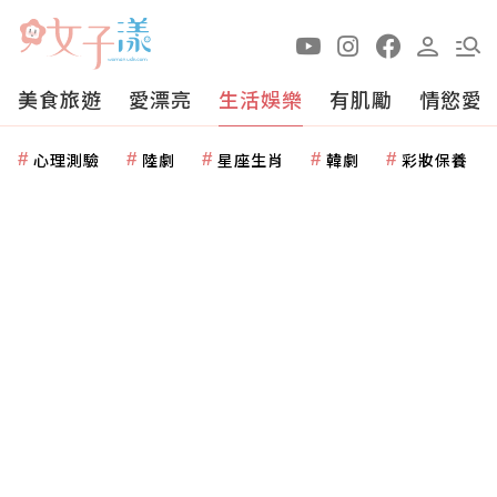
美食旅遊
愛漂亮
生活娛樂
有肌勵
情慾愛
心理測驗
陸劇
星座生肖
韓劇
彩妝保養