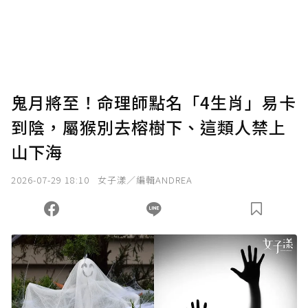
鬼月將至！命理師點名「4生肖」易卡
到陰，屬猴別去榕樹下、這類人禁上
山下海
2026-07-29 18:10
女子漾／編輯ANDREA