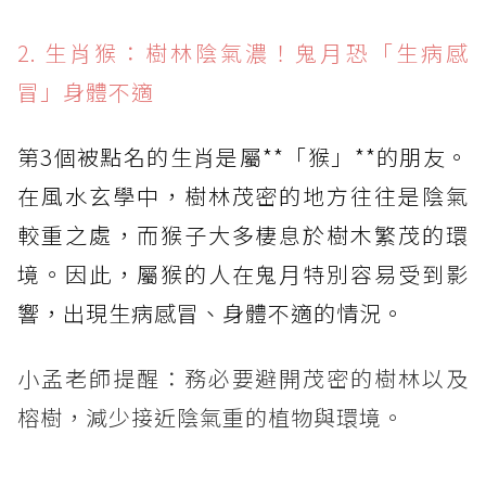
2. 生肖猴：樹林陰氣濃！鬼月恐「生病感
冒」身體不適
第3個被點名的生肖是屬**「猴」**的朋友。
在風水玄學中，樹林茂密的地方往往是陰氣
較重之處，而猴子大多棲息於樹木繁茂的環
境。因此，屬猴的人在鬼月特別容易受到影
響，出現生病感冒、身體不適的情況。
小孟老師提醒：務必要避開茂密的樹林以及
榕樹，減少接近陰氣重的植物與環境。