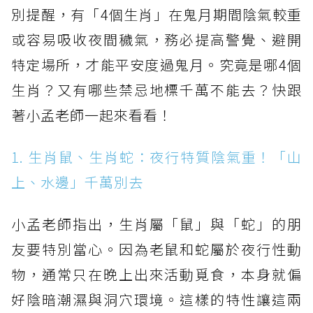
別提醒，有「4個生肖」在鬼月期間陰氣較重
或容易吸收夜間穢氣，務必提高警覺、避開
特定場所，才能平安度過鬼月。究竟是哪4個
生肖？又有哪些禁忌地標千萬不能去？快跟
著小孟老師一起來看看！
1. 生肖鼠、生肖蛇：夜行特質陰氣重！「山
上、水邊」千萬別去
小孟老師指出，生肖屬「鼠」與「蛇」的朋
友要特別當心。因為老鼠和蛇屬於夜行性動
物，通常只在晚上出來活動覓食，本身就偏
好陰暗潮濕與洞穴環境。這樣的特性讓這兩