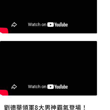
劉德華領軍8大男神霸氣登場！