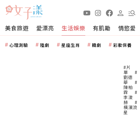
美食旅遊
愛漂亮
生活娛樂
有肌勵
情慾愛
心理測驗
陸劇
星座生肖
韓劇
彩妝保養
#片
單
#
劉德
華
#
陳柏
霖
#
李浚
赫
#
橫濱流
星