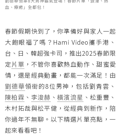
劉德華領軍8大男神霸氣登場！春節片單「浪漫、熱
血、療癒」全都包！
春節假期快到了，你準備好與家人一起
大飽眼福了嗎？Hami Video攜手港、
台、日、韓超強卡司，推出2025春節限
定
片單
，不管你喜歡熱血動作、甜蜜愛
情，還是經典動畫，都能一次滿足！由
劉德華
領銜的8位男神，包括劉青雲、
陳柏霖
、
李浚赫
、
橫濱流星
、松重豐、
木村拓哉與松平健，從經典到新作，陪
你過年不無聊。以下精選片單亮點，一
起來看看吧！