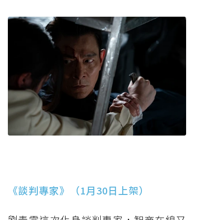
《談判專家》（1月30日上架）
劉青雲這次化身談判專家，智商在線又