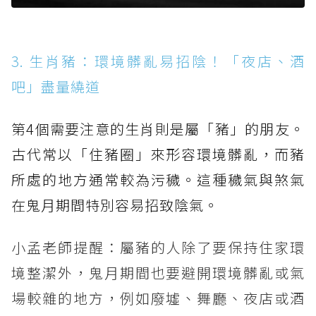
3. 生肖豬：環境髒亂易招陰！「夜店、酒
吧」盡量繞道
第4個需要注意的生肖則是屬「豬」的朋友。
古代常以「住豬圈」來形容環境髒亂，而豬
所處的地方通常較為污穢。這種穢氣與煞氣
在鬼月期間特別容易招致陰氣。
小孟老師提醒：屬豬的人除了要保持住家環
境整潔外，鬼月期間也要避開環境髒亂或氣
場較雜的地方，例如廢墟、舞廳、夜店或酒