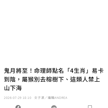
鬼月將至！命理師點名「4生肖」易卡
到陰，屬猴別去榕樹下、這類人禁上
山下海
2026-07-29 18:10
女子漾／編輯ANDREA