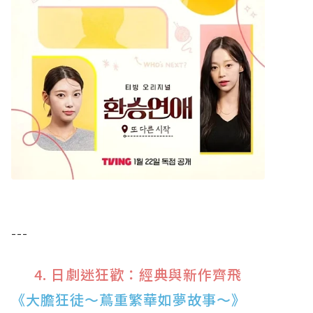
---
4. 日劇迷狂歡：經典與新作齊飛
《大膽狂徒～蔦重繁華如夢故事～》