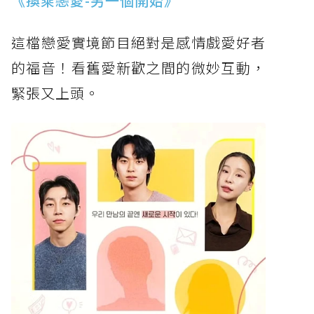
《換乘戀愛-另一個開始》
這檔戀愛實境節目絕對是感情戲愛好者
的福音！看舊愛新歡之間的微妙互動，
緊張又上頭。