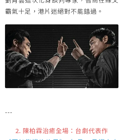
霸氣十足，港片迷絕對不能錯過。
---
2. 陳柏霖治癒全場：台劇代表作