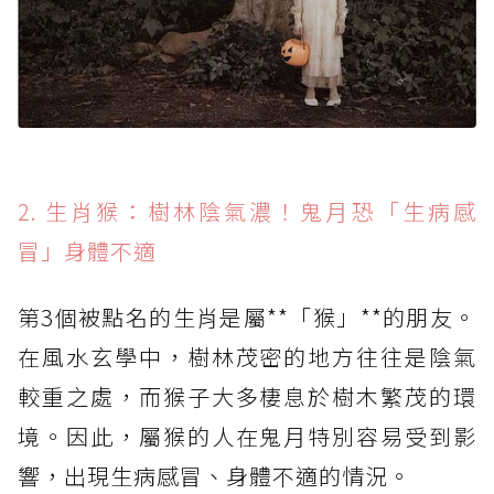
2. 生肖猴：樹林陰氣濃！鬼月恐「生病感
冒」身體不適
第3個被點名的生肖是屬**「猴」**的朋友。
在風水玄學中，樹林茂密的地方往往是陰氣
較重之處，而猴子大多棲息於樹木繁茂的環
境。因此，屬猴的人在鬼月特別容易受到影
響，出現生病感冒、身體不適的情況。