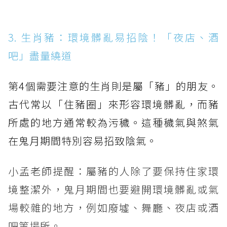
3. 生肖豬：環境髒亂易招陰！「夜店、酒
吧」盡量繞道
第4個需要注意的生肖則是屬「豬」的朋友。
古代常以「住豬圈」來形容環境髒亂，而豬
所處的地方通常較為污穢。這種穢氣與煞氣
在鬼月期間特別容易招致陰氣。
小孟老師提醒：屬豬的人除了要保持住家環
境整潔外，鬼月期間也要避開環境髒亂或氣
場較雜的地方，例如廢墟、舞廳、夜店或酒
吧等場所。