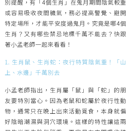
別提醒，有「4個生肖」在鬼月期間陰氣較重
或容易吸收夜間穢氣，務必提高警覺、避開
特定場所，才能平安度過鬼月。究竟是哪4個
生肖？又有哪些禁忌地標千萬不能去？快跟
著小孟老師一起來看看！
1. 生肖鼠、生肖蛇：夜行特質陰氣重！「山
上、水邊」千萬別去
小孟老師指出，生肖屬「鼠」與「蛇」的朋
友要特別當心。因為老鼠和蛇屬於夜行性動
物，通常只在晚上出來活動覓食，本身就偏
好陰暗潮濕與洞穴環境。這樣的特性讓這兩