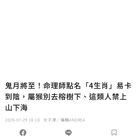
贊助說明
為了鼓勵作者持續創作更好的內容，會員可以
使用「贊助」功能實質回饋給喜愛的作者。可
將您認為適合的點數贈送給作者，一旦使用贊
助點數即不得撤銷，單筆贊助最低點數為30
點，最高點數沒有上限。
U 利點數 1 點 = NTD 1 元。
鬼月將至！命理師點名「4生肖」易卡
到陰，屬猴別去榕樹下、這類人禁上
確認送出
山下海
我已詳閱贊助說明，且同意站方的使用條款。
2026-07-29 18:10
女子漾／編輯ANDREA
您當前剩餘 U 利點數：
0
點；前往
購買點數