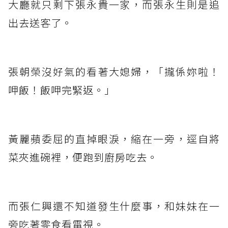
大廳就只剩下張永貴一家，而張永生則是追
出去送客了。
張朝榮沒好氣的看著大媳婦，「攏係妳啦！
呷飯！飯呷完緊返。」
黃麗蘋委屈的直掉眼淚，縮在一旁，逕自將
菜夾進碗裡，便跑到廚房吃去。
而張仁興還不知道發生什麼事，和妹妹在一
旁吃著零食看電視。