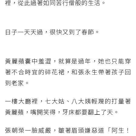
裡，從此過著如同苦行僧般的生活。
日子一天天過，很快又到了春節。
黃麗蘋囊中羞澀，就算是過年，她也只能穿
著不合時宜的碎花裙，和張永生帶著孩子回
到老家。
一樓大廳裡，七大姑、八大姨輕蔑的打量著
黃麗蘋，嘴開笑得，牙床都要翻上了天。
張朝榮一臉威嚴，皺著眉頭嫌惡道「阿生！