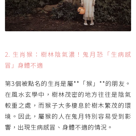
2. 生肖猴：樹林陰氣濃！鬼月恐「生病感
冒」身體不適
第3個被點名的生肖是屬**「猴」**的朋友。
在風水玄學中，樹林茂密的地方往往是陰氣
較重之處，而猴子大多棲息於樹木繁茂的環
境。因此，屬猴的人在鬼月特別容易受到影
響，出現生病感冒、身體不適的情況。