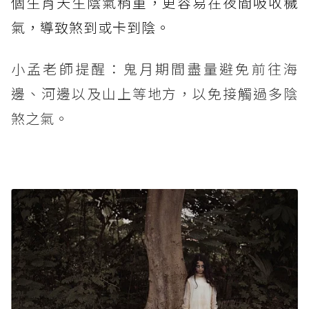
個生肖天生陰氣稍重，更容易在夜間吸收穢
氣，導致煞到或卡到陰。
小孟老師提醒：鬼月期間盡量避免前往海
邊、河邊以及山上等地方，以免接觸過多陰
煞之氣。