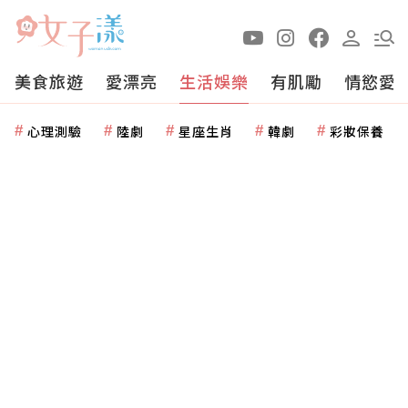
美食旅遊
愛漂亮
生活娛樂
有肌勵
情慾愛
心理測驗
陸劇
星座生肖
韓劇
彩妝保養