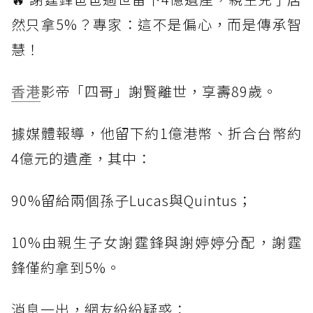
然只拿5%？專家：這不是偏心，而是傳承智
慧！
香港
影帝「四哥」謝賢離世，享壽89歲。
據媒體報導，他留下約1億港幣、折合台幣約
4億元的遺產，其中：
90%留給兩個孫子Lucas與Quintus；
10%由親生子女謝霆鋒與謝婷婷分配，謝霆
鋒僅約拿到5%。
消息一出，網友紛紛疑惑：