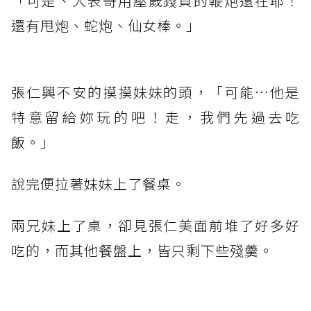
「可是、大表哥用壓歲錢買的鞭炮還在耶！
還有甩炮、蛇炮、仙女棒。」
張仁興不安的摸摸妹妹的頭，「可能…他是
特意留給妳玩的吧！走，我們先過去吃
飯。」
說完便拉著妹妹上了餐桌。
兩兄妹上了桌，卻見張仁美面前堆了好多好
吃的，而其他餐盤上，皆只剩下些殘羹。