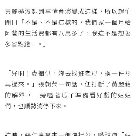
黃麗蘋沒想到事情會演變成這樣，所以趕忙
開口「不是、不是這樣的，我們家一個月給
阿爸的生活費都有八萬多了，我這不是想著
多省點錢…。」
「好啊！麥擱供，妳去找拰老母，換一件衫
再過來。」張朝榮一句話，便打斷了黃麗蘋
的解釋，一旁嗑著瓜子準備看好戲的姑姑
們，也順勢消停下來。
這時，張仁豪拿來一盤涼拌菜，嘴甜道「姑