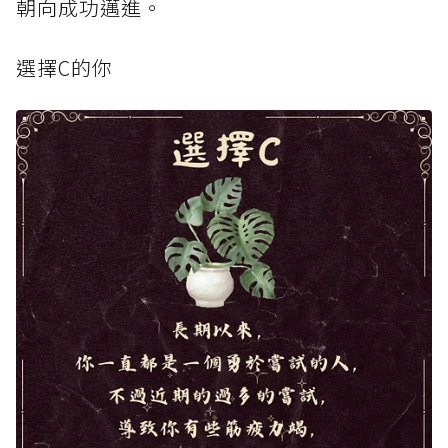
朝向成功邁進。
選擇C的你