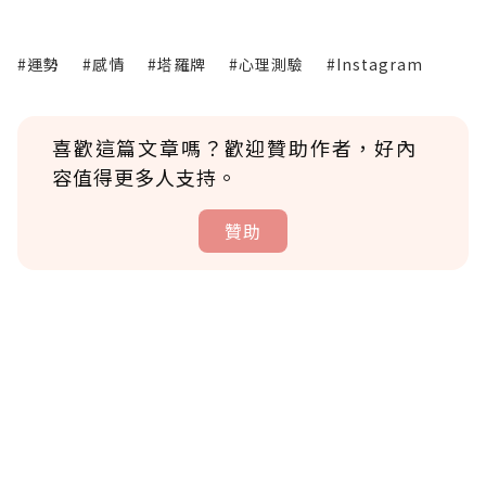
#運勢
#感情
#塔羅牌
#心理測驗
#Instagram
喜歡這篇文章嗎？歡迎贊助作者，好內
容值得更多人支持。
贊助
贊助說明
為了鼓勵作者持續創作更好的內容，會員可以
使用「贊助」功能實質回饋給喜愛的作者。可
將您認為適合的點數贈送給作者，一旦使用贊