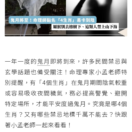
一年一度的
鬼月
即將到來，許多民間禁忌與
玄學話題也備受關注！命理專家小孟老師特
別提醒，有「4個生肖」在鬼月期間陰氣較重
或容易吸收夜間穢氣，務必提高警覺、避開
特定場所，才能平安度過鬼月。究竟是哪4個
生肖？又有哪些禁忌地標千萬不能去？快跟
著小孟老師一起來看看！