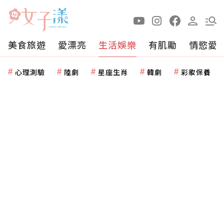
美食旅遊
愛漂亮
生活娛樂
有肌勵
情慾愛
心理測驗
陸劇
星座生肖
韓劇
彩妝保養