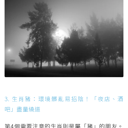
3. 生肖豬：環境髒亂易招陰！「夜店、酒
吧」盡量繞道
第4個需要注意的生肖則是屬「豬」的朋友。