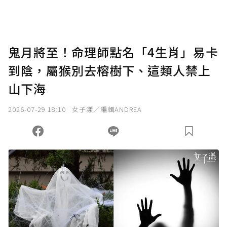
助點數即不得撤銷，單筆贊助最低點數為30
點，最高點數沒有上限。
U 利點數 1 點 = NTD 1 元。
鬼月將至！命理師點名「4生肖」易卡
到陰，屬猴別去榕樹下、這類人禁上
確認送出
山下海
我已詳閱贊助說明，且同意站方的使用條款。
2026-07-29 18:10
女子漾／編輯ANDREA
您當前剩餘 U 利點數：
0
點；前往
購買點數