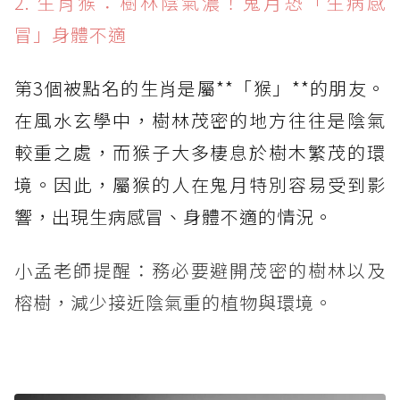
2. 生肖猴：樹林陰氣濃！鬼月恐「生病感
冒」身體不適
第3個被點名的生肖是屬**「猴」**的朋友。
在風水玄學中，樹林茂密的地方往往是陰氣
較重之處，而猴子大多棲息於樹木繁茂的環
境。因此，屬猴的人在鬼月特別容易受到影
響，出現生病感冒、身體不適的情況。
小孟老師提醒：務必要避開茂密的樹林以及
榕樹，減少接近陰氣重的植物與環境。