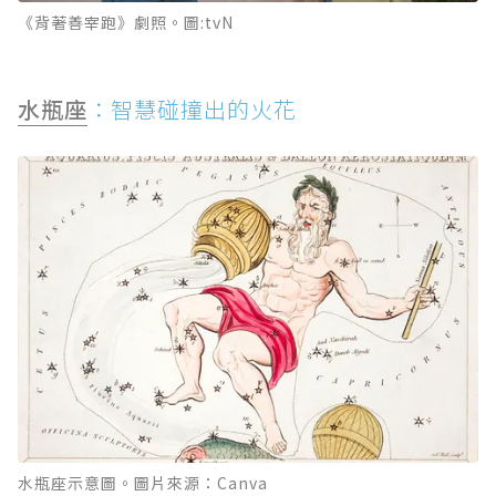
《背著善宰跑》劇照。圖:tvN
水瓶座
：智慧碰撞出的火花
水瓶座示意圖。圖片來源：Canva