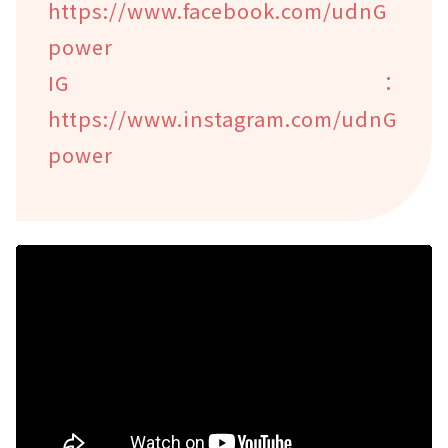
https://www.facebook.com/udnG
power
IG：
https://www.instagram.com/udnG
power