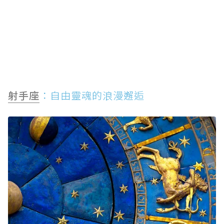
射手座
：自由靈魂的浪漫邂逅