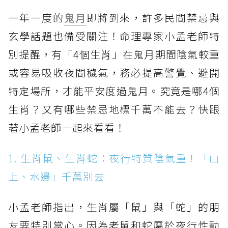
一年一度的
鬼月
即將到來，許多民間禁忌與
玄學話題也備受關注！命理專家小孟老師特
別提醒，有「4個生肖」在鬼月期間陰氣較重
或容易吸收夜間穢氣，務必提高警覺、避開
特定場所，才能平安度過鬼月。究竟是哪4個
生肖？又有哪些禁忌地標千萬不能去？快跟
著小孟老師一起來看看！
1. 生肖鼠、生肖蛇：夜行特質陰氣重！「山
上、水邊」千萬別去
小孟老師指出，生肖屬「鼠」與「蛇」的朋
友要特別當心。因為老鼠和蛇屬於夜行性動