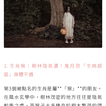
2. 生肖猴：樹林陰氣濃！鬼月恐「生病感
冒」身體不適
第3個被點名的生肖是屬**「猴」**的朋友。
在風水玄學中，樹林茂密的地方往往是陰氣
較重之處，而猴子大多棲息於樹木繁茂的環