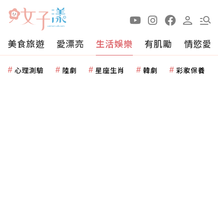
美食旅遊
愛漂亮
生活娛樂
有肌勵
情慾愛
心理測驗
陸劇
星座生肖
韓劇
彩妝保養