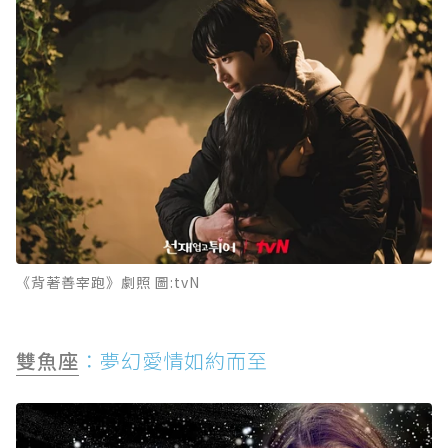
《背著善宰跑》劇照 圖:tvN
雙魚座
：夢幻愛情如約而至