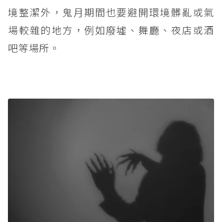
境整潔外，鬼月期間也要避開環境髒亂或氣
場較雜的地方，例如廢墟、舞廳、夜店或酒
吧等場所。