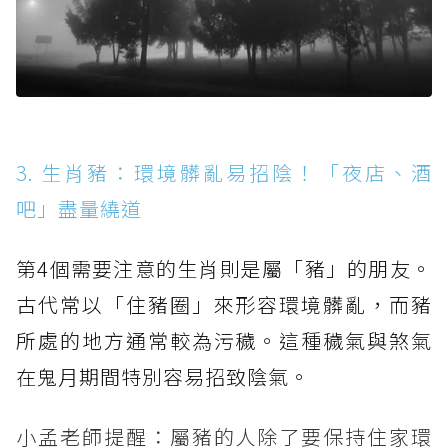
3. 生肖豬：環境髒亂易招陰！「夜店、酒
吧」盡量繞道
第4個需要注意的生肖則是屬「豬」的朋友。
古代常以「住豬圈」來形容環境髒亂，而豬
所處的地方通常較為污穢。這種穢氣與煞氣
在鬼月期間特別容易招致陰氣。
小孟老師提醒：屬豬的人除了要保持住家環