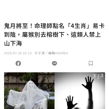
鬼月將至！命理師點名「4生肖」易卡
到陰，屬猴別去榕樹下、這類人禁上
山下海
2026-07-29 18:10
女子漾／編輯ANDREA