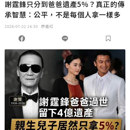
謝霆鋒只分到爸爸遺產5%？真正的傳
承智慧：公平，不是每個人拿一樣多
2026-07-22 16:30
廖嘉紅