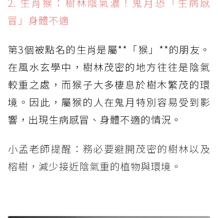
2. 生肖猴：樹林陰氣濃！鬼月恐「生病感
冒」身體不適
第3個被點名的生肖是屬**「猴」**的朋友。
在風水玄學中，樹林茂密的地方往往是陰氣
較重之處，而猴子大多棲息於樹木繁茂的環
境。因此，屬猴的人在鬼月特別容易受到影
響，出現生病感冒、身體不適的情況。
小孟老師提醒：務必要避開茂密的樹林以及
榕樹，減少接近陰氣重的植物與環境。