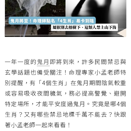
一年一度的
鬼月
即將到來，許多民間禁忌與
玄學話題也備受關注！命理專家小孟老師特
別提醒，有「4個生肖」在鬼月期間陰氣較重
或容易吸收夜間穢氣，務必提高警覺、避開
特定場所，才能平安度過鬼月。究竟是哪4個
生肖？又有哪些禁忌地標千萬不能去？快跟
著小孟老師一起來看看！