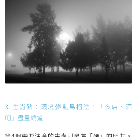
3. 生肖豬：環境髒亂易招陰！「夜店、酒
吧」盡量繞道
第4個需要注意的生肖則是屬「豬」的朋友。