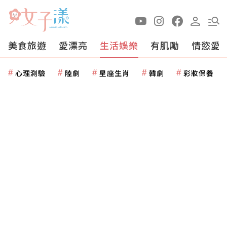
美食旅遊
愛漂亮
生活娛樂
有肌勵
情慾愛
心理測驗
陸劇
星座生肖
韓劇
彩妝保養