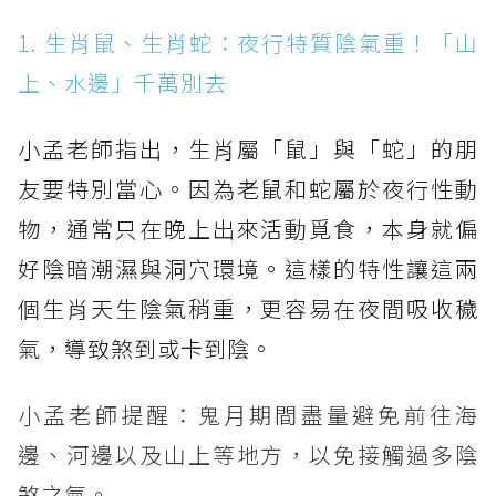
1. 生肖鼠、生肖蛇：夜行特質陰氣重！「山
上、水邊」千萬別去
小孟老師指出，生肖屬「鼠」與「蛇」的朋
友要特別當心。因為老鼠和蛇屬於夜行性動
物，通常只在晚上出來活動覓食，本身就偏
好陰暗潮濕與洞穴環境。這樣的特性讓這兩
個生肖天生陰氣稍重，更容易在夜間吸收穢
氣，導致煞到或卡到陰。
小孟老師提醒：鬼月期間盡量避免前往海
邊、河邊以及山上等地方，以免接觸過多陰
煞之氣。