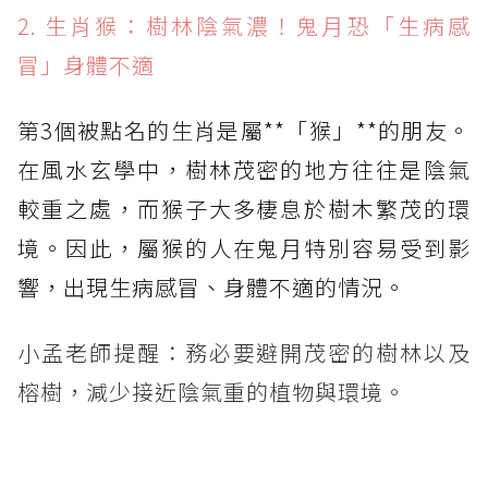
2. 生肖猴：樹林陰氣濃！鬼月恐「生病感
冒」身體不適
第3個被點名的生肖是屬**「猴」**的朋友。
在風水玄學中，樹林茂密的地方往往是陰氣
較重之處，而猴子大多棲息於樹木繁茂的環
境。因此，屬猴的人在鬼月特別容易受到影
響，出現生病感冒、身體不適的情況。
小孟老師提醒：務必要避開茂密的樹林以及
榕樹，減少接近陰氣重的植物與環境。