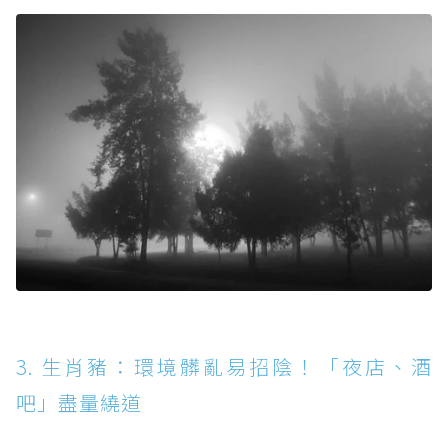
3. 生肖豬：環境髒亂易招陰！「夜店、酒
吧」盡量繞道