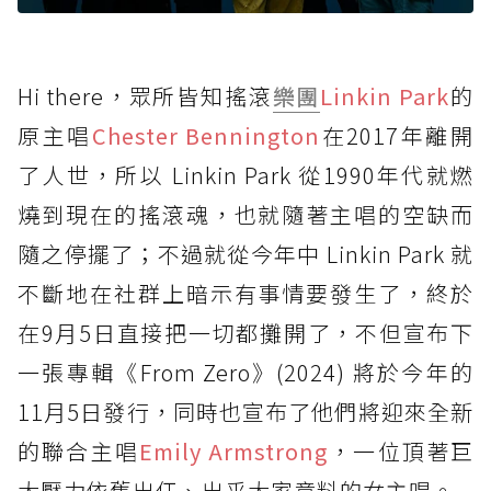
Hi there，眾所皆知搖滾
樂團
Linkin Park
的
原主唱
Chester Bennington
在2017年離開
了人世，所以 Linkin Park 從1990年代就燃
燒到現在的搖滾魂，也就隨著主唱的空缺而
隨之停擺了；不過就從今年中 Linkin Park 就
不斷地在社群上暗示有事情要發生了，終於
在9月5日直接把一切都攤開了，不但宣布下
一張專輯《From Zero》(2024) 將於今年的
11月5日發行，同時也宣布了他們將迎來全新
的聯合主唱
Emily Armstrong
，一位頂著巨
大壓力依舊出任、出乎大家意料的女主唱。