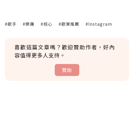
#歌手
#樂團
#核心
#歌單推薦
#Instagram
喜歡這篇文章嗎？歡迎贊助作者，好內
容值得更多人支持。
贊助
贊助說明
為了鼓勵作者持續創作更好的內容，會員可以
使用「贊助」功能實質回饋給喜愛的作者。可