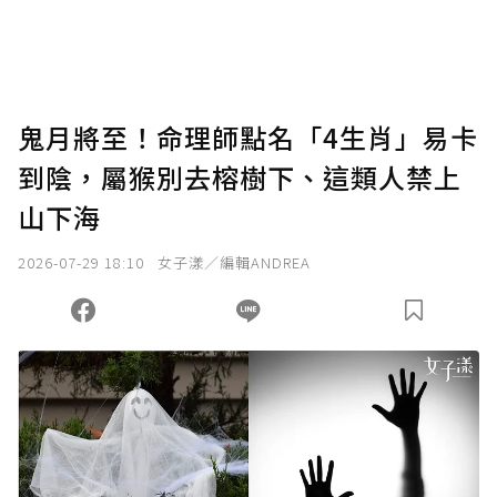
將您認為適合的點數贈送給作者，一旦使用贊
助點數即不得撤銷，單筆贊助最低點數為30
點，最高點數沒有上限。
U 利點數 1 點 = NTD 1 元。
鬼月將至！命理師點名「4生肖」易卡
到陰，屬猴別去榕樹下、這類人禁上
確認送出
山下海
我已詳閱贊助說明，且同意站方的使用條款。
2026-07-29 18:10
女子漾／編輯ANDREA
您當前剩餘 U 利點數：
0
點；前往
購買點數