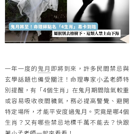
一年一度的
鬼月
即將到來，許多民間禁忌與
玄學話題也備受關注！命理專家小孟老師特
別提醒，有「4個生肖」在鬼月期間陰氣較重
或容易吸收夜間穢氣，務必提高警覺、避開
特定場所，才能平安度過鬼月。究竟是哪4個
生肖？又有哪些禁忌地標千萬不能去？快跟
著小孟老師一起來看看！