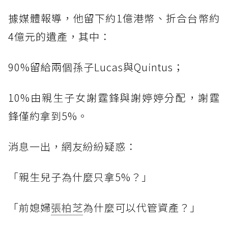
據媒體報導，他留下約1億港幣、折合台幣約
4億元的遺產，其中：
90%留給兩個孫子Lucas與Quintus；
10%由親生子女謝霆鋒與謝婷婷分配，謝霆
鋒僅約拿到5%。
消息一出，網友紛紛疑惑：
「親生兒子為什麼只拿5%？」
「前媳婦
張柏芝
為什麼可以代管資產？」