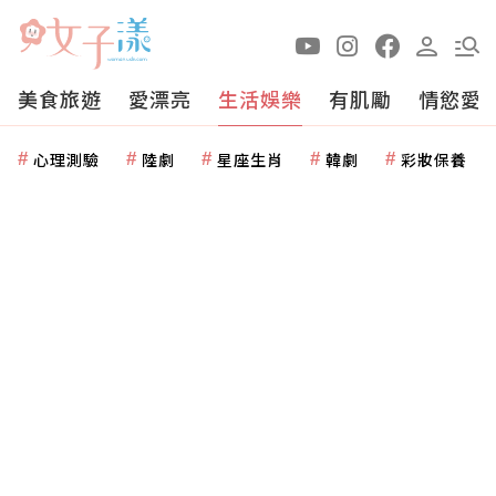
美食旅遊
愛漂亮
生活娛樂
有肌勵
情慾愛
心理測驗
陸劇
星座生肖
韓劇
彩妝保養