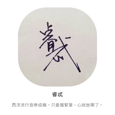
睿忒
西洋流行音樂成癮。只要握緊筆，心就放開了。