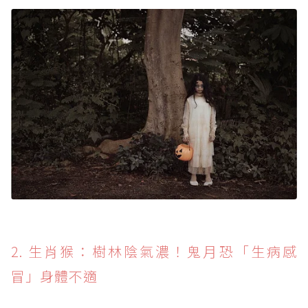
2. 生肖猴：樹林陰氣濃！鬼月恐「生病感
冒」身體不適