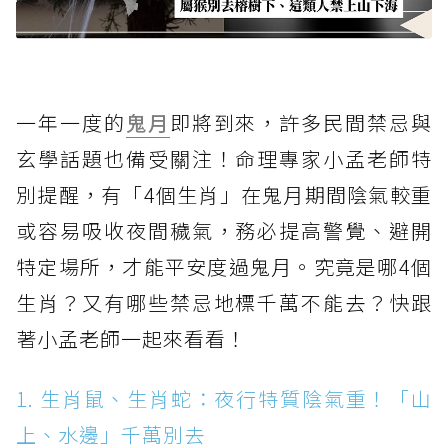
一年一度的
鬼月
即將到來，許多民間禁忌與
玄學話題也備受關注！命理專家小孟老師特
別提醒，有「4個生肖」在鬼月期間陰氣較重
或容易吸收夜間穢氣，務必提高警覺、避開
特定場所，才能平安度過鬼月。究竟是哪4個
生肖？又有哪些禁忌地標千萬不能去？快跟
著小孟老師一起來看看！
1. 生肖鼠、生肖蛇：夜行特質陰氣重！「山
上、水邊」千萬別去