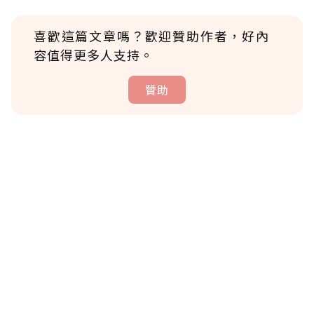
喜歡這篇文章嗎？歡迎贊助作者，好內
容值得更多人支持。
贊助
贊助說明
為了鼓勵作者持續創作更好的內容，會員可以
使用「贊助」功能實質回饋給喜愛的作者。可
將您認為適合的點數贈送給作者，一旦使用贊
助點數即不得撤銷，單筆贊助最低點數為30
點，最高點數沒有上限。
U 利點數 1 點 = NTD 1 元。