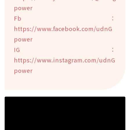
power
Fb：
https://www.facebook.com/udnG
power
IG：
https://www.instagram.com/udnG
power