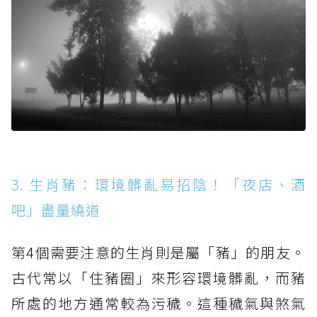
3. 生肖豬：環境髒亂易招陰！「夜店、酒
吧」盡量繞道
第4個需要注意的生肖則是屬「豬」的朋友。
古代常以「住豬圈」來形容環境髒亂，而豬
所處的地方通常較為污穢。這種穢氣與煞氣