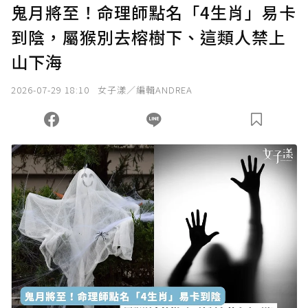
鬼月將至！命理師點名「4生肖」易卡
到陰，屬猴別去榕樹下、這類人禁上
確認送出
山下海
我已詳閱贊助說明，且同意站方的使用條款。
2026-07-29 18:10
女子漾／編輯ANDREA
您當前剩餘 U 利點數：
0
點；前往
購買點數