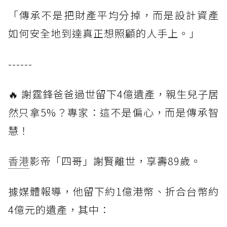
「傳承不是把財產平均分掉，而是設計資產
如何安全地到達真正想照顧的人手上。」
------
🔥 謝霆鋒爸爸過世留下4億遺產，親生兒子居
然只拿5%？專家：這不是偏心，而是傳承智
慧！
香港
影帝「四哥」謝賢離世，享壽89歲。
據媒體報導，他留下約1億港幣、折合台幣約
4億元的遺產，其中：