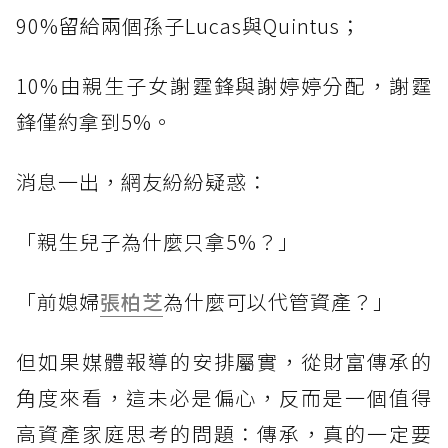
90%留給兩個孫子Lucas與Quintus；
10%由親生子女謝霆鋒與謝婷婷分配，謝霆
鋒僅約拿到5%。
消息一出，網友紛紛疑惑：
「親生兒子為什麼只拿5%？」
「前媳婦
張柏芝
為什麼可以代管資產？」
但如果媒體報導的安排屬實，從財富傳承的
角度來看，這未必是偏心，反而是一個值得
高資產家庭思考的問題：傳承，真的一定要