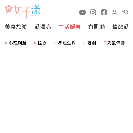
美食旅遊
愛漂亮
生活娛樂
有肌勵
情慾愛
心理測驗
陸劇
星座生肖
韓劇
彩妝保養