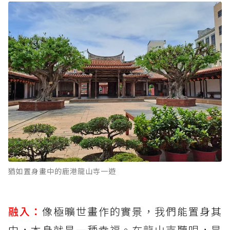
猶如置身畫中的鹿港龍山寺一遊
融入：
像極曠世畫作的實景，我們能置身其
中，本身就是一種幸福。在
龍山寺
聽唄，是