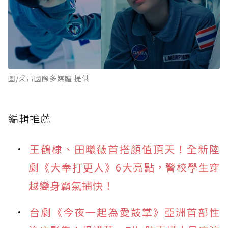
圖/采昌國際多媒體 提供
編輯推薦
王鶴棣、田曦薇首搭顏值頂天！全新陸
劇《大奉打更人》6大亮點，警校學生穿
越變身霸氣捕快！
台劇《今夜一起為愛鼓掌》亞洲首部性