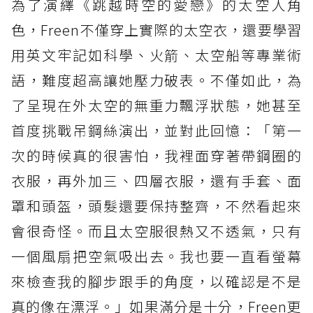
為了演繹《跳越時空的愛戀》的太空人角
色，Freen不僅穿上實際的太空衣，還要學習
用英文牢記如科學、火箭、太空船等專業術
語，難度超高讓她壓力破表。不僅如此，為
了呈現在外太空的無重力飄浮狀態，她甚至
首度挑戰吊鋼絲演出，並對此回憶：「第一
次的時候真的很害怕，我裡面穿著帶鋼圈的
衣服，再外加三、四層衣服，還有手套、面
罩和頭盔，頭髮還要保持整齊，不然看起來
會很奇怪。而且太空服很熱又不透氣，只有
一個風扇把空氣吸出去。我也要一直看螢幕
來檢查我的腳步跟手的角度，以確認是不是
真的像在漂浮。」如果滿分是十分，Freen更