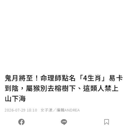
鬼月將至！命理師點名「4生肖」易卡
到陰，屬猴別去榕樹下、這類人禁上
山下海
2026-07-29 18:10
女子漾／編輯ANDREA