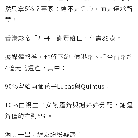
然只拿5%？專家：這不是偏心，而是傳承智
慧！
香港
影帝「四哥」謝賢離世，享壽89歲。
據媒體報導，他留下約1億港幣、折合台幣約
4億元的遺產，其中：
90%留給兩個孫子Lucas與Quintus；
10%由親生子女謝霆鋒與謝婷婷分配，謝霆
鋒僅約拿到5%。
消息一出，網友紛紛疑惑：