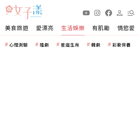
美食旅遊
愛漂亮
生活娛樂
有肌勵
情慾愛
心理測驗
陸劇
星座生肖
韓劇
彩妝保養