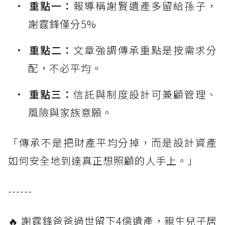
重點一：
報導稱謝賢遺產多留給孫子，
謝霆鋒僅分5%
重點二：
文章強調傳承重點是按需求分
配，不必平均。
重點三：
信託與制度設計可兼顧管理、
風險與家族意願。
「傳承不是把財產平均分掉，而是設計資產
如何安全地到達真正想照顧的人手上。」
------
🔥 謝霆鋒爸爸過世留下4億遺產，親生兒子居