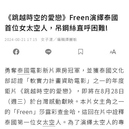
《跳越時空的愛戀》Freen演繹泰國
首位女太空人，吊鋼絲直呼困難!
2024-08-21 17:15
女子漾／編輯譚麗敏
勇奪
泰國
電影新片票房冠軍，並獲泰國文化
部認證「軟實力計畫資助電影」之一的年度
鉅片《跳越時空的愛戀》，即將在8月28日
（週三）於台灣感動獻映。本片女主角之一
的「Freen」莎露彩查金哈，這回在片中詮釋
泰國第一位女
太空
人。為了演繹太空人的專