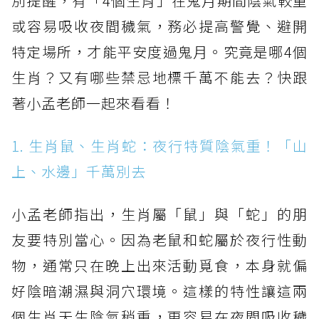
別提醒，有「4個生肖」在鬼月期間陰氣較重
或容易吸收夜間穢氣，務必提高警覺、避開
特定場所，才能平安度過鬼月。究竟是哪4個
生肖？又有哪些禁忌地標千萬不能去？快跟
著小孟老師一起來看看！
1. 生肖鼠、生肖蛇：夜行特質陰氣重！「山
上、水邊」千萬別去
小孟老師指出，生肖屬「鼠」與「蛇」的朋
友要特別當心。因為老鼠和蛇屬於夜行性動
物，通常只在晚上出來活動覓食，本身就偏
好陰暗潮濕與洞穴環境。這樣的特性讓這兩
個生肖天生陰氣稍重，更容易在夜間吸收穢