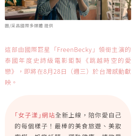
圖/采昌國際多媒體 提供
這部由國際巨星「FreenBecky」領銜主演的
泰國年度史詩級電影鉅製《跳越時空的愛
戀》，即將在8月28日（週三）於台灣感動獻
映。
｢女子漾｣網站
全新上線，陪你愛自己
的每個樣子！最棒的美食旅遊、美妝