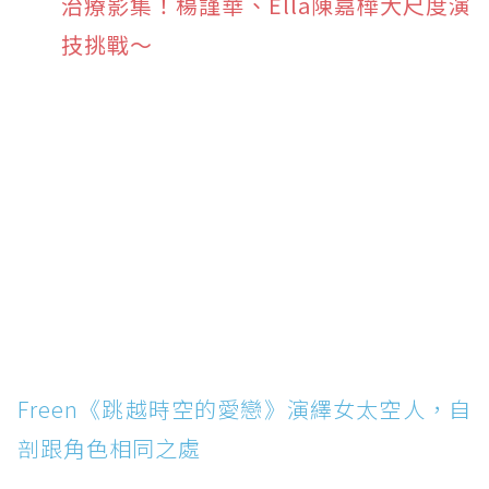
治療影集！楊謹華、Ella陳嘉樺大尺度演
技挑戰～
Freen《跳越時空的愛戀》演繹女太空人，自
剖跟角色相同之處