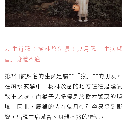
2. 生肖猴：樹林陰氣濃！鬼月恐「生病感
冒」身體不適
第3個被點名的生肖是屬**「猴」**的朋友。
在風水玄學中，樹林茂密的地方往往是陰氣
較重之處，而猴子大多棲息於樹木繁茂的環
境。因此，屬猴的人在鬼月特別容易受到影
響，出現生病感冒、身體不適的情況。