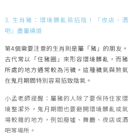
3. 生肖豬：環境髒亂易招陰！「夜店、酒
吧」盡量繞道
第4個需要注意的生肖則是屬「豬」的朋友。
古代常以「住豬圈」來形容環境髒亂，而豬
所處的地方通常較為污穢。這種穢氣與煞氣
在鬼月期間特別容易招致陰氣。
小孟老師提醒：屬豬的人除了要保持住家環
境整潔外，鬼月期間也要避開環境髒亂或氣
場較雜的地方，例如廢墟、舞廳、夜店或酒
吧等場所。