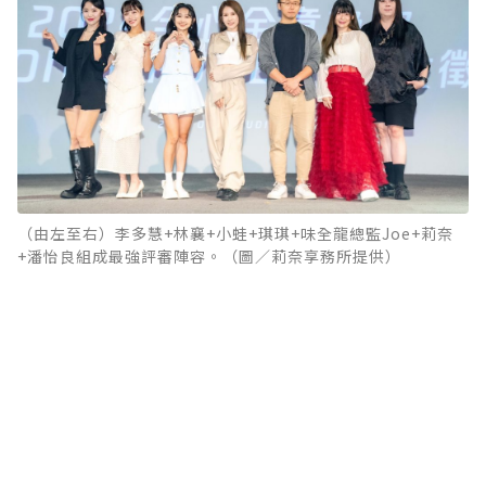
（由左至右）李多慧+林襄+小蛙+琪琪+味全龍總監Joe+莉奈
+潘怡良組成最強評審陣容。（圖／莉奈享務所提供）