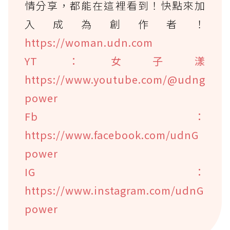
情分享，都能在這裡看到！快點來加
入成為創作者！
https://woman.udn.com
YT：女子漾
https://www.youtube.com/@udng
power
Fb：
https://www.facebook.com/udnG
power
IG：
https://www.instagram.com/udnG
power