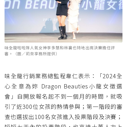
味全龍啦啦隊人氣女神李多慧和林襄也特地出席決賽擔任評
審。（圖／莉奈享務所提供）
味全龍行銷業務總監程韋仁表示：「2024全
心全意為妳 Dragon Beauties小龍女徵選
會」自開放報名起不到一個月的時間，就吸
引了近300位女孩的熱情參與；第一階段的審
查也選拔出100名女孩進入投票階段及決賽；
短短七天內的投票階段，也高達十萬人次上