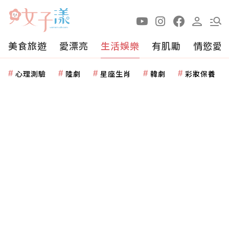
美食旅遊
愛漂亮
生活娛樂
有肌勵
情慾愛
心理測驗
陸劇
星座生肖
韓劇
彩妝保養