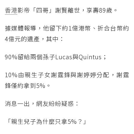
香港
影帝「四哥」謝賢離世，享壽89歲。
據媒體報導，他留下約1億港幣、折合台幣約
4億元的遺產，其中：
90%留給兩個孫子Lucas與Quintus；
10%由親生子女謝霆鋒與謝婷婷分配，謝霆
鋒僅約拿到5%。
消息一出，網友紛紛疑惑：
「親生兒子為什麼只拿5%？」