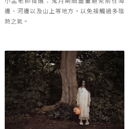
小孟老師提醒：鬼月期間盡量避免前往海
邊、河邊以及山上等地方，以免接觸過多陰
煞之氣。