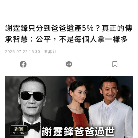
謝霆鋒只分到爸爸遺產5%？真正的傳
承智慧：公平，不是每個人拿一樣多
2026-07-22 16:30
廖嘉紅