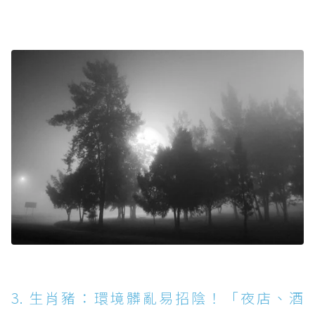
3. 生肖豬：環境髒亂易招陰！「夜店、酒