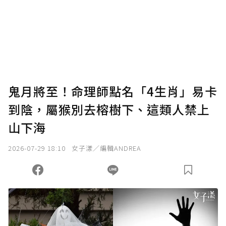
為了鼓勵作者持續創作更好的內容，會員可以
使用「贊助」功能實質回饋給喜愛的作者。可
將您認為適合的點數贈送給作者，一旦使用贊
助點數即不得撤銷，單筆贊助最低點數為30
點，最高點數沒有上限。
U 利點數 1 點 = NTD 1 元。
鬼月將至！命理師點名「4生肖」易卡
到陰，屬猴別去榕樹下、這類人禁上
確認送出
山下海
我已詳閱贊助說明，且同意站方的使用條款。
2026-07-29 18:10
女子漾／編輯ANDREA
您當前剩餘 U 利點數：
0
點；前往
購買點數