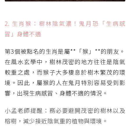
2. 生肖猴：樹林陰氣濃！鬼月恐「生病感
冒」身體不適
第3個被點名的生肖是屬**「猴」**的朋友。
在風水玄學中，樹林茂密的地方往往是陰氣
較重之處，而猴子大多棲息於樹木繁茂的環
境。因此，屬猴的人在鬼月特別容易受到影
響，出現生病感冒、身體不適的情況。
小孟老師提醒：務必要避開茂密的樹林以及
榕樹，減少接近陰氣重的植物與環境。