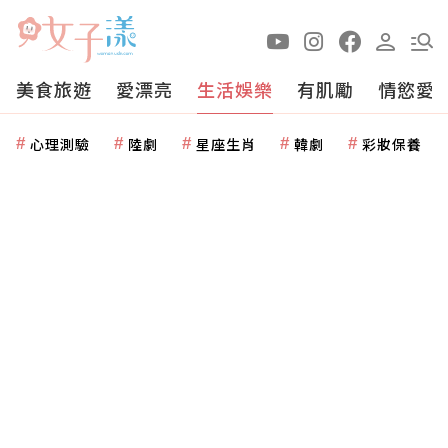
美食旅遊
愛漂亮
生活娛樂
有肌勵
情慾愛
心理測驗
陸劇
星座生肖
韓劇
彩妝保養