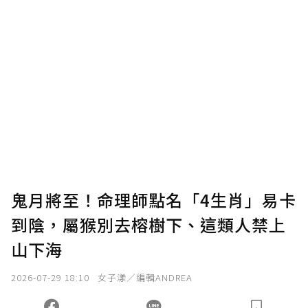
鬼月將至！命理師點名「4生肖」易卡
到陰，屬猴別去榕樹下、這類人禁上
山下海
2026-07-29 18:10
女子漾／編輯ANDREA