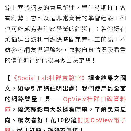
綜上兩派網友的意見所述，學生時期打工各
有利弊，它可以是非常寶貴的學習經驗，卻
也可能成為專注於學業的絆腳石；若你還在
煩惱是否該利用課餘時間兼差打工的話，不
妨參考網友們經驗談，依據自身情況及看重
的價值進行評估後再做出決定吧！
【
《Social Lab
社群實驗室》
調查結果之圖
文，如需引用請註明出處】我們使用最全面
的網路聲量工具——
OpView
社群口碑資料
庫
，帶您輕鬆用大數據看時事，了解民意風
向、網友喜好！花10秒鐘
訂閱OpView
電子
報
，從此話題、趨勢不漏接！