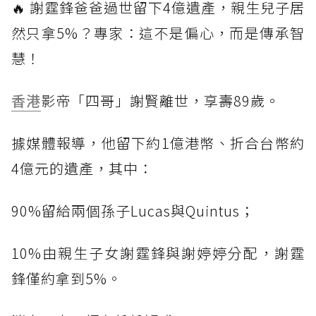
🔥 謝霆鋒爸爸過世留下4億遺產，親生兒子居
然只拿5%？專家：這不是偏心，而是傳承智
慧！
香港
影帝「四哥」謝賢離世，享壽89歲。
據媒體報導，他留下約1億港幣、折合台幣約
4億元的遺產，其中：
90%留給兩個孫子Lucas與Quintus；
10%由親生子女謝霆鋒與謝婷婷分配，謝霆
鋒僅約拿到5%。