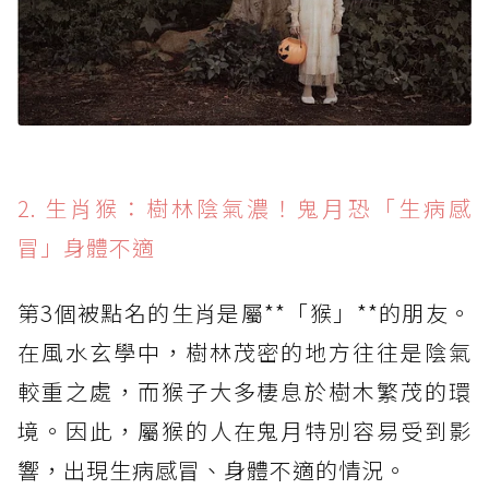
2. 生肖猴：樹林陰氣濃！鬼月恐「生病感
冒」身體不適
第3個被點名的生肖是屬**「猴」**的朋友。
在風水玄學中，樹林茂密的地方往往是陰氣
較重之處，而猴子大多棲息於樹木繁茂的環
境。因此，屬猴的人在鬼月特別容易受到影
響，出現生病感冒、身體不適的情況。