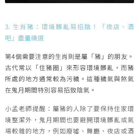
3. 生肖豬：環境髒亂易招陰！「夜店、酒
吧」盡量繞道
第4個需要注意的生肖則是屬「豬」的朋友。
古代常以「住豬圈」來形容環境髒亂，而豬
所處的地方通常較為污穢。這種穢氣與煞氣
在鬼月期間特別容易招致陰氣。
小孟老師提醒：屬豬的人除了要保持住家環
境整潔外，鬼月期間也要避開環境髒亂或氣
場較雜的地方，例如廢墟、舞廳、夜店或酒