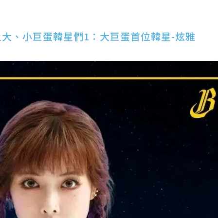
上大、小巨蛋韓星們1：大巨蛋首位韓星-炫雅