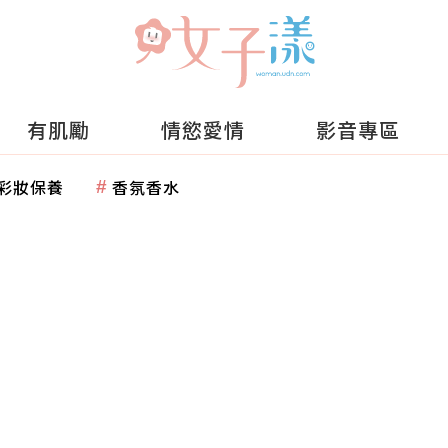
有肌勵
情慾愛情
影音專區
彩妝保養
香氛香水