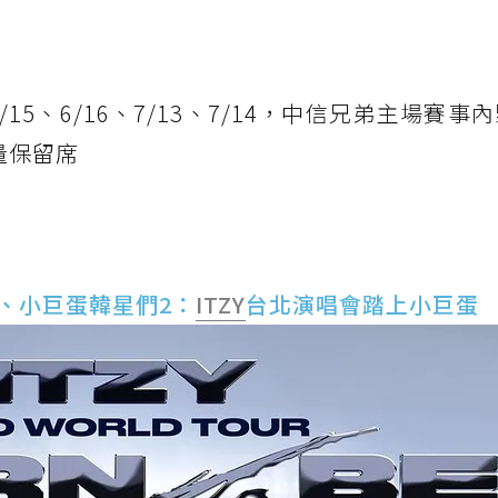
/15、6/16、7/13、7/14，中信兄弟主場賽事
量保留席
大、小巨蛋韓星們2：
ITZY
台北演唱會踏上小巨蛋