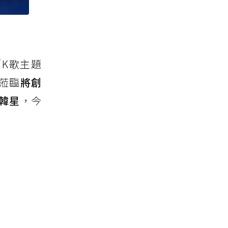
K歌主題
蒞臨
將創
韓星
，今