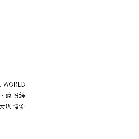
 WORLD
曲，讓粉絲
超大咖韓流