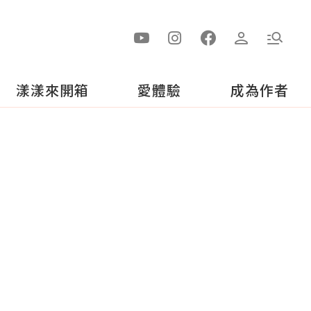
漾漾來開箱
愛體驗
成為作者