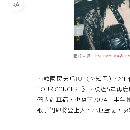
圖片來源：
hyunah_aa@in
南韓國民天后
IU
（李知恩）今年春季4
TOUR CONCERT》，睽違5
們大飽耳福，也寫下2024上半年
歌手們即將登上大、小巨蛋呢，快