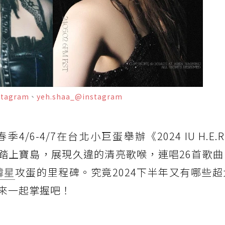
stagram
、
yeh.shaa_@instagram
/6-4/7在台北小巨蛋舉辦《2024 IU H.E.R.
年再度踏上寶島，展現久違的清亮歌喉，連唱26首歌
韓星
攻蛋的里程碑。究竟2024下半年又有哪些
來一起掌握吧！