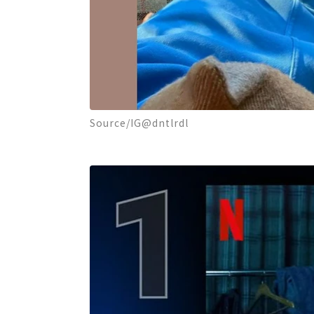
Source/IG@dntlrdl