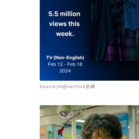
Source/IG@netflixk官網