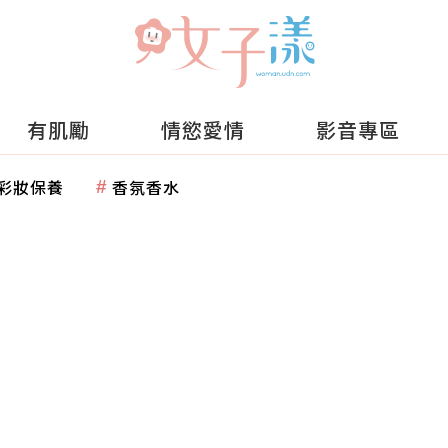
有肌勵
情慾愛情
影音專區
彩妝保養
香氛香水