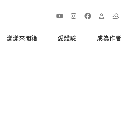
漾漾來開箱
愛體驗
成為作者