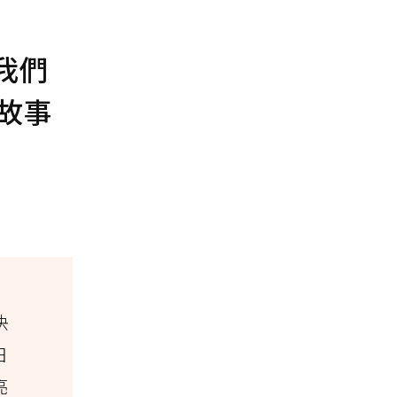
我們
故事
快
日
亮