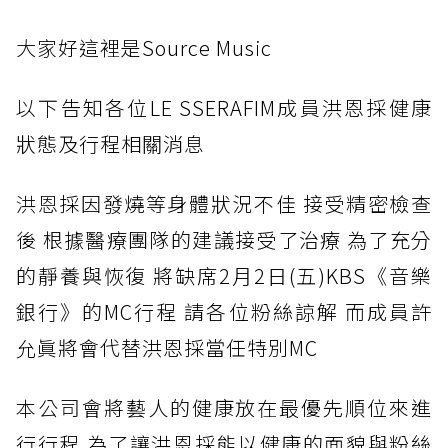
大家
好這裡是Source Music
以下
告知各位LE SSERAFIM成員洪恩採健康
狀態及行程相關消息
洪恩
採因發燒等身體狀況不佳 接受精密檢查
後 根據醫療團隊的建議接受了治療 為了充分
的靜養與恢復 將缺席2月2日(五)KBS《音樂
銀行》的MC行程 請各位粉絲諒解 而成員許
允眞將會代替洪恩採當任特別MC
本公司
會將藝人的健康放在最優先順位來進
行行程 為了讓洪恩採能以健康的面貌與粉絲