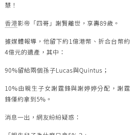
慧！
香港
影帝「四哥」謝賢離世，享壽89歲。
據媒體報導，他留下約1億港幣、折合台幣約
4億元的遺產，其中：
90%留給兩個孫子Lucas與Quintus；
10%由親生子女謝霆鋒與謝婷婷分配，謝霆
鋒僅約拿到5%。
消息一出，網友紛紛疑惑：