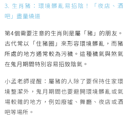
3. 生肖豬：環境髒亂易招陰！「夜店、酒
吧」盡量繞道
第4個需要注意的生肖則是屬「豬」的朋友。
古代常以「住豬圈」來形容環境髒亂，而豬
所處的地方通常較為污穢。這種穢氣與煞氣
在鬼月期間特別容易招致陰氣。
小孟老師提醒：屬豬的人除了要保持住家環
境整潔外，鬼月期間也要避開環境髒亂或氣
場較雜的地方，例如廢墟、舞廳、夜店或酒
吧等場所。