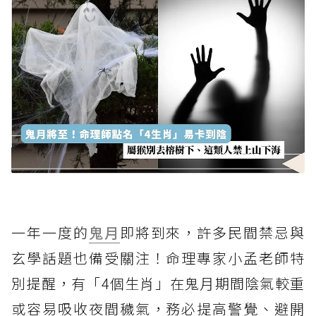
一年一度的
鬼月
即將到來，許多民間禁忌與
玄學話題也備受關注！命理專家小孟老師特
別提醒，有「4個生肖」在鬼月期間陰氣較重
或容易吸收夜間穢氣，務必提高警覺、避開