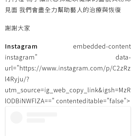
見面 我們會盡全力幫助藝人的治療與恢復
謝謝大
家
Instagram
embedded-content
instagram" data-
url="https://www.instagram.com/p/C2zRz
l4Ryju/?
utm_source=ig_web_copy_link&igsh=MzR
lODBiNWFlZA==" contenteditable="false">