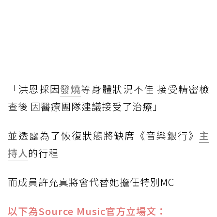
「
洪恩採因
發燒
等身體狀況不佳 接受精密檢
查後 因醫療團隊建議接受了治療」
並
透露為了恢復狀態將缺席《音樂銀行》
主
持人
的行程
而
成員許允真將會代替她擔任特別MC
以下為Source Music官方立場文：