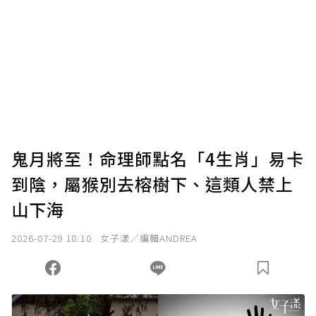
為了鼓勵作者持續創作更好的內容，會員可以
使用「贊助」功能實質回饋給喜愛的作者。可
將您認為適合的點數贈送給作者，一旦使用贊
助點數即不得撤銷，單筆贊助最低點數為30
點，最高點數沒有上限。
U 利點數 1 點 = NTD 1 元。
鬼月將至！命理師點名「4生肖」易卡
到陰，屬猴別去榕樹下、這類人禁上
確認送出
山下海
我已詳閱贊助說明，且同意站方的使用條款。
2026-07-29 18:10
女子漾／編輯ANDREA
您當前剩餘 U 利點數：
0
點；前往
購買點數