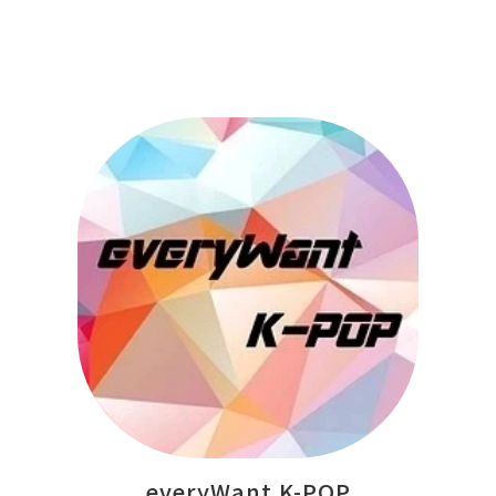
everyWant K-POP