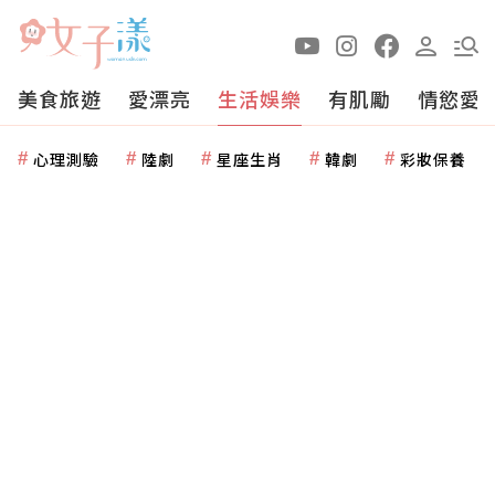
美食旅遊
愛漂亮
生活娛樂
有肌勵
情慾愛
心理測驗
陸劇
星座生肖
韓劇
彩妝保養