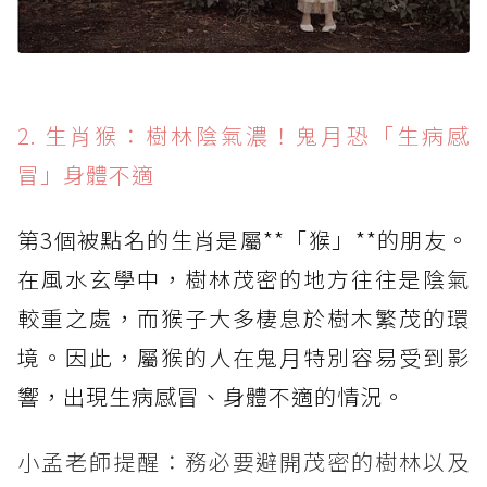
2. 生肖猴：樹林陰氣濃！鬼月恐「生病感
冒」身體不適
第3個被點名的生肖是屬**「猴」**的朋友。
在風水玄學中，樹林茂密的地方往往是陰氣
較重之處，而猴子大多棲息於樹木繁茂的環
境。因此，屬猴的人在鬼月特別容易受到影
響，出現生病感冒、身體不適的情況。
小孟老師提醒：務必要避開茂密的樹林以及